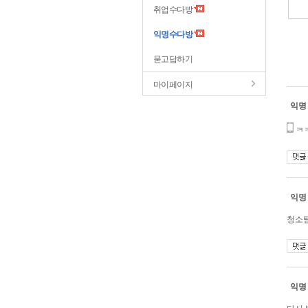
취업수다방
익명수다방
묻고답하기
마이페이지