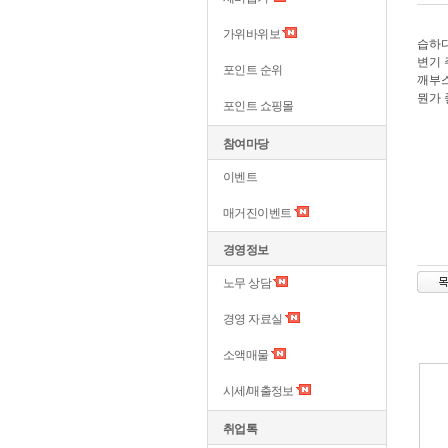
가위바위보
습하다
변기 
포인트 순위
깨부
뭔가 
포인트 쇼핑몰
참여마당
이벤트
매거진이벤트
경영정보
노무 상담
경영 자료실
소액매물
시세/매출정보
취업톡