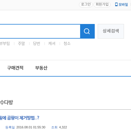
로그인
회원가입
모바일
로고
상세검색
부부팀
주말
당번
캐셔
청소
구매견적
부동산
수다방
밑에 곰팡이 제거방법..?
등록일
2016.08.01 01:55:30
조회
4,322