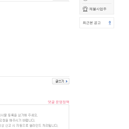
체불사업주
0
최근본 공고