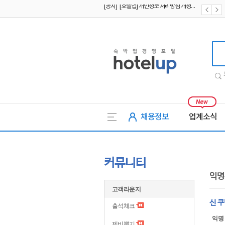
[공지] [호텔업] 개인정보 처리방침 개정본1 (19.09.02)
[공지] [호텔업] 유료서비스 이용약관 개정본2 (19.09.02)
호텔업
채용정보
업계소식
커뮤니티
익명
고객라운지
신 쿠
출석체크
익명
제비뽑기