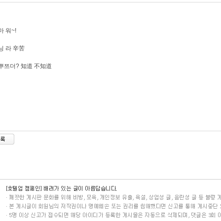
마 워~!
닝 라 辛苦
뿌쯔더? 知道 不知道