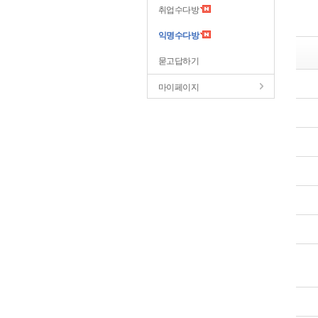
취업수다방
익명수다방
묻고답하기
마이페이지