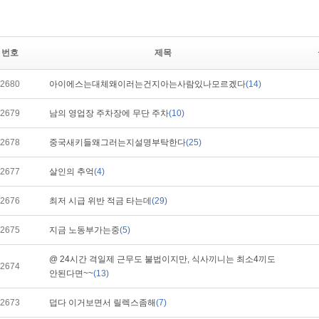
번호
제목
2680
아이에스는대체왜이러는건지아는사람있나모르겠다
(14)
2679
남의 영업장 주차장에 무단 주차
(10)
2678
중국새키들왜그러는지설명부탁한다
(25)
2677
살인의 추억
(4)
2676
최저 시급 위반 적금 타는데
(29)
2675
지금 노동부가는중
(5)
@ 24시간 격일제 근무도 불법이지만, 식사끼니는 최소4끼도
2674
안된다면~~
(13)
2673
덥다 이거보면서 릴렉스좀해
(7)