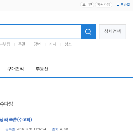
로그인
회원가입
모바일
로고
상세검색
부부팀
주말
당번
캐셔
청소
구매견적
부동산
수다방
닝 라 辛苦(수고햐)
등록일
2016.07.31 11:32:24
조회
4,090