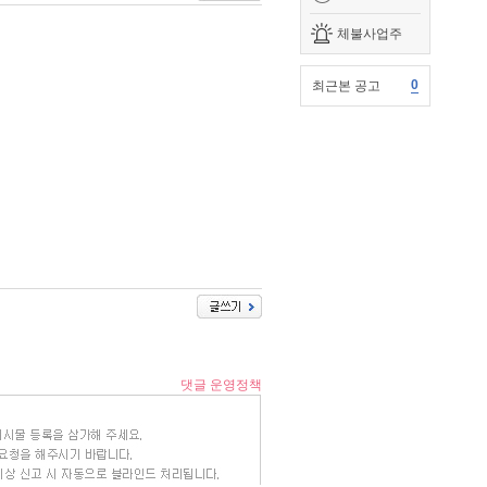
체불사업주
0
최근본 공고