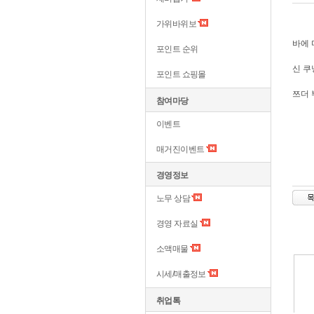
가위바위보
바에 
포인트 순위
신 쿠
포인트 쇼핑몰
쯔더 
참여마당
이벤트
매거진이벤트
경영정보
노무 상담
경영 자료실
소액매물
시세/매출정보
취업톡