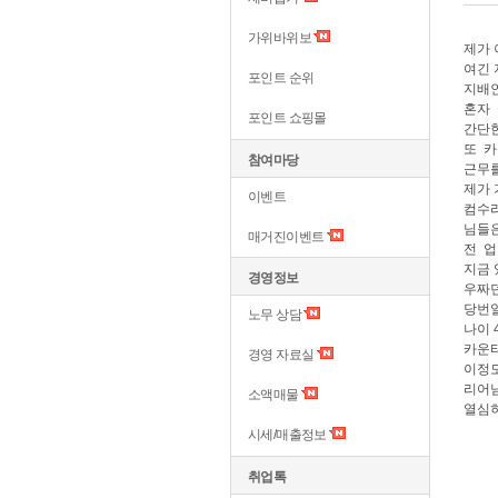
가위바위보
제가 
여긴
포인트 순위
지배인
혼자
포인트 쇼핑몰
간단
또 카
참여마당
근무를
제가 
이벤트
컴수리
님들은
매거진이벤트
전 업
지금 
경영정보
우짜던
당번일
노무 상담
나이 
카운터
경영 자료실
이정
리어
소액매물
열심히
시세/매출정보
취업톡