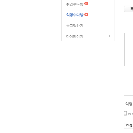
취업수다방
익명수다방
묻고답하기
마이페이지