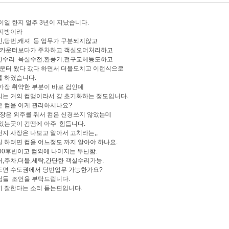
이일 한지 얼추 3년이 지났습니다.
 지방이라
,당번,캐셔 등 업무가 구분되지않고
 카운터보다가 주차하고 객실오더처리하고
한수리 욕실수전,환풍기,전구교체등도하고
운터 왔다 갔다 하면서 더블도치고 이런식으로
 하였습니다.
가장 취약한 부분이 바로 컴인데
는 거의 컴맹이라서 걍 초기화하는 정도입니다.
 컴을 어케 관리하시나요?
장은 외주를 줘서 컴은 신경쓰지 않았는데
있는곳이 컴땜에 아주 힘듭니다.
지 사장은 나보고 알아서 고치라는,,
 하려면 컴을 어느정도 까지 알아야 하나요.
40후반이고 컴외에 나머지는 무난함.
,주차,더블,세탁,간단한 객실수리가능.
도면 수도권에서 당번업무 가능한가요?
님들 조언을 부탁드립니다.
 잘한다는 소리 듣는편입니다.