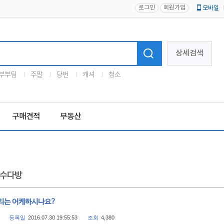
로그인
회원가입
모바일
로고
상세검색
부부팀
주말
당번
캐셔
청소
구매견적
부동산
수다방
리는 어케하시나요?
등록일
2016.07.30 19:55:53
조회
4,380