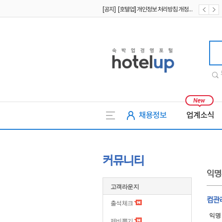
[공지] [호텔업] 개인정보 처리방침 개정본1 (19.09.02)
[공지] [호텔업] 유료서비스 이용약관 개정본2 (19.09.02)
호텔업
채용정보
업계소식
커뮤니티
익명
고객라운지
컴관
출석체크
익명
제비뽑기