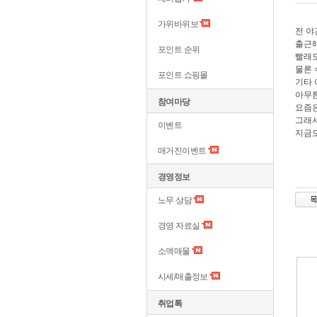
가위바위보
전 야
출근
포인트 순위
빨래도
물론 
포인트 쇼핑몰
기타 
아무튼
참여마당
요즘은
그래서
이벤트
지금도
매거진이벤트
경영정보
노무 상담
경영 자료실
소액매물
시세/매출정보
취업톡