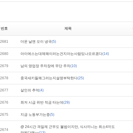
번호
제목
2681
더운 날엔 오이 냉국
(5)
2680
아이에스는대체왜이러는건지아는사람있나모르겠다
(14)
2679
남의 영업장 주차장에 무단 주차
(10)
2678
중국새키들왜그러는지설명부탁한다
(25)
2677
살인의 추억
(4)
2676
최저 시급 위반 적금 타는데
(29)
2675
지금 노동부가는중
(5)
@ 24시간 격일제 근무도 불법이지만, 식사끼니는 최소4끼도
2674
안된다면~~
(13)