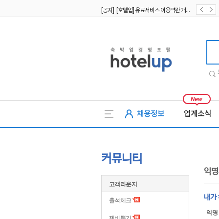
[공지] [호텔업] 유료서비스 이용약관 개정본2 (19.09.02)
[공지] [호텔업] 개인정보 처리방침 개정본2 (19.09.02)
호텔업
채용정보
업계소식
커뮤니티
익명
고객라운지
내가 
출석체크
익명
제비뽑기