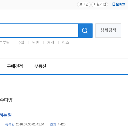
로그인
회원가입
모바일
로고
상세검색
부부팀
주말
당번
캐셔
청소
구매견적
부동산
수다방
하는 일
등록일
2016.07.30 01:41:04
조회
4,425