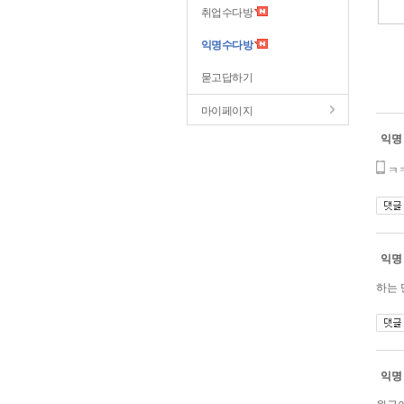
취업수다방
익명수다방
묻고답하기
마이페이지