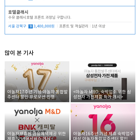
호텔클래시
수유 클래시호텔 프론트 과장님 구합니다.
서울 강북구
월
3,400,000원
프론트 및 객실관리
1년 이상
많이 본 기사
야놀자17주년 기념 야놀자 통합발
<야놀자 MRO, 숙박업소 위한 삼
주센터 할인 프로모션 진행
성전자 가전제품 특가 개시>
야놀자제휴점 금융혜택제공 위한
야놀자16주년 기념 제휴 숙박업주
제휴 및 금융서비스 게시
대상 야놀자통합발주센터 할인쿠