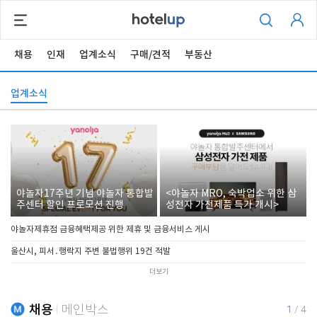
채용
인재
업계소식
구매/견적
부동산
업계소식
야놀자17주년 기념 야놀자 통합발
<야놀자 MRO, 숙박업소 위한 삼
주센터 할인 프로모션 진행
성전자 가전제품 특가 개시>
야놀자제휴점 금융혜택제공 위한 제휴 및 금융서비스 게시
울산시, 피서․행락지 주변 불법행위 19건 적발
더보기
채용
메인박스
1
/
4