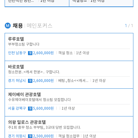
전반적인 당번업무
1년 이상
객실청소
1년 이상
채용
메인포커스
1
/
1
루루호텔
부부청소팀 구합니다
인천 남동구
월
2,600,000원
객실 청소
1년 이상
바로호텔
청소한분..<캐셔 한분>.. 구합니다.
경기 하남시
월
2,600,000원
베팅.,청소<<캐셔 모셔봅니다.
1년 이상
제이베이 관광호텔
수유제이베이호텔에서 청소팀 모집합니다
서울 강북구
월
5,600,000원
1년 이상
의왕 밀로스 관광호텔
주1회 휴무 청소 부부팀, 3교대 당번 모집합니다.
경기 의왕시
월
2,500,000원
객실 청소업무
1년 이상