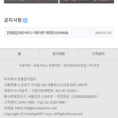
폰 증정
공지사항
[호텔업] 개인정보 처리방침 개정본1 (19.09.02)
2019.07.30
[호텔업] 유료서비스 이용약관 개정본2 (19.09.02)
2019.07.30
[호텔업] 개인정보 처리방침 개정본2 (19.09.02)
2019.07.30
홈
광고제휴
고객센터
이용약관
유료서비스 이용약관
개인정보처리방침
PC버전
주식회사 호텔업디알티
서울특별시 금천구 가산동 691 대륭테크노타운20차 1807호
대표이사: 이송주
사업자등록번호: 441-87-01934
통신판매업신고: 서울금천-1204 호
직업정보: J1206020200010
고객센터: 1644-7896
Fax: 02-2225-8487
이메일:
hdrt1109@hotelupdrt.com
Copyright ⓒ HotelupDRT Corp. All Right Reserved.