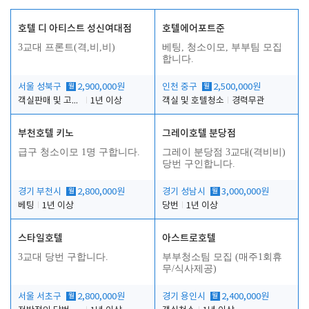
호텔 디 아티스트 성신여대점
호텔에어포트준
3교대 프론트(격,비,비)
베팅, 청소이모, 부부팀 모집
합니다.
서울 성북구
월
2,900,000원
인천 중구
월
2,500,000원
객실판매 및 고객응대
1년 이상
객실 및 호텔청소
경력무관
부천호텔 키노
그레이호텔 분당점
급구 청소이모 1명 구합니다.
그레이 분당점 3교대(격비비)
당번 구인합니다.
경기 부천시
월
2,800,000원
경기 성남시
월
3,000,000원
베팅
1년 이상
당번
1년 이상
스타일호텔
아스트로호텔
3교대 당번 구합니다.
부부청소팀 모집 (매주1회휴
무/식사제공)
서울 서초구
월
2,800,000원
경기 용인시
월
2,400,000원