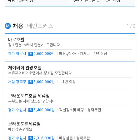
베팅
1년 이상
전반적인 당번업무
1년 이상
채용
메인포커스
1
/
2
바로호텔
청소한분..<캐셔 한분>.. 구합니다.
경기 하남시
월
2,600,000원
베팅.,청소<<캐셔 모셔봅니다.
1년 이상
제이베이 관광호텔
수유제이베이호텔에서 청소팀 모집합니다
서울 강북구
월
5,600,000원
1년 이상
브라운도트호텔 세류점
부부또는 자매 청소팀 구합니다.
경기 수원시
월
5,400,000원
객실청소및 베팅
경력무관
브라운도트세류점
베팅삼촌구해요
경기 수원시
월
2,316,930원
베팅삼촌
경력무관