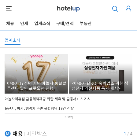
채용
인재
업계소식
구매/견적
부동산
업계소식
야놀자17주년 기념 야놀자 통합발
<야놀자 MRO, 숙박업소 위한 삼
주센터 할인 프로모션 진행
성전자 가전제품 특가 개시>
야놀자제휴점 금융혜택제공 위한 제휴 및 금융서비스 게시
울산시, 피서․행락지 주변 불법행위 19건 적발
더보기
채용
메인박스
1
/
4