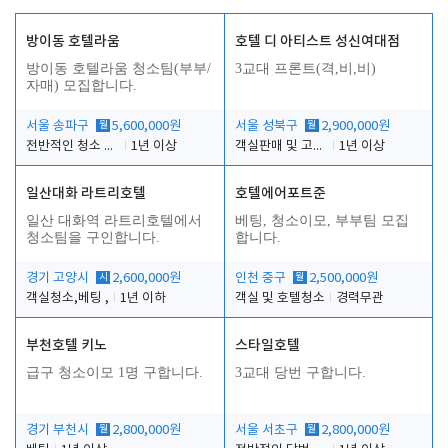
방이동 호텔라움
호텔 디 아티스트 성신여대점
방이동 호텔라움 청소팀(부부/
3교대 프론트(격,비,비)
자매) 모집합니다.
서울 송파구
월
5,600,000원
서울 성북구
월
2,900,000원
전반적인 청소 업무(객실청소.객실정리)
1년 이상
객실판매 및 고객응대
1년 이상
일산대화 라트리호텔
호텔에어포트준
일산 대화역 라트리호텔에서
베팅, 청소이모, 부부팀 모집
청소팀을 구인합니다.
합니다.
경기 고양시
시
2,600,000원
인천 중구
월
2,500,000원
객실청소,베팅 ,
1년 이하
객실 및 호텔청소
경력무관
부천호텔 키노
스타일호텔
급구 청소이모 1명 구합니다.
3교대 당번 구합니다.
경기 부천시
월
2,800,000원
서울 서초구
월
2,800,000원