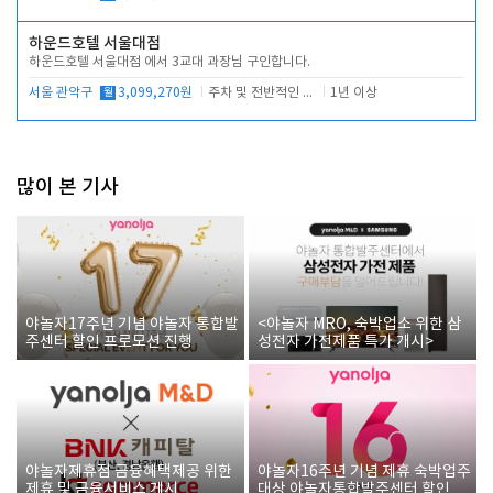
하운드호텔 서울대점
하운드호텔 서울대점 에서 3교대 과장님 구인합니다.
서울 관악구
월
3,099,270원
주차 및 전반적인 당번업무
1년 이상
많이 본 기사
야놀자17주년 기념 야놀자 통합발
<야놀자 MRO, 숙박업소 위한 삼
주센터 할인 프로모션 진행
성전자 가전제품 특가 개시>
야놀자제휴점 금융혜택제공 위한
야놀자16주년 기념 제휴 숙박업주
제휴 및 금융서비스 게시
대상 야놀자통합발주센터 할인쿠