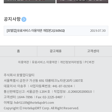
폰 증정
공지사항
[호텔업] 개인정보 처리방침 개정본1 (19.09.02)
2019.07.30
[호텔업] 유료서비스 이용약관 개정본2 (19.09.02)
2019.07.30
[호텔업] 개인정보 처리방침 개정본2 (19.09.02)
2019.07.30
홈
광고제휴
고객센터
이용약관
유료서비스 이용약관
개인정보처리방침
PC버전
주식회사 호텔업디알티
서울특별시 금천구 가산동 691 대륭테크노타운20차 1807호
대표이사: 이송주
사업자등록번호: 441-87-01934
통신판매업신고: 서울금천-1204 호
직업정보: J1206020200010
고객센터: 1644-7896
Fax: 02-2225-8487
이메일:
hdrt1109@hotelupdrt.com
Copyright ⓒ HotelupDRT Corp. All Right Reserved.