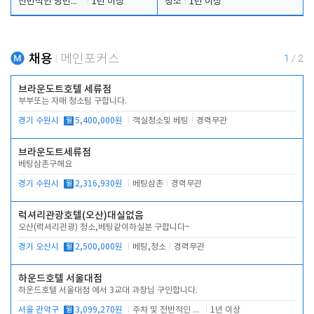
전반적인 당번업무
1년 이상
청소
1년 이상
채용
메인포커스
1
/
2
브라운도트호텔 세류점
부부또는 자매 청소팀 구합니다.
경기 수원시
월
5,400,000원
객실청소및 베팅
경력무관
브라운도트세류점
베팅삼촌구해요
경기 수원시
월
2,316,930원
베팅삼촌
경력무관
럭셔리관광호텔(오산)대실없음
오산(럭셔리관광) 청소,베팅같이하실분 구합니다~
경기 오산시
월
2,500,000원
베팅,청소
경력무관
하운드호텔 서울대점
하운드호텔 서울대점 에서 3교대 과장님 구인합니다.
서울 관악구
월
3,099,270원
주차 및 전반적인 당번업무
1년 이상