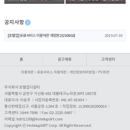
폰 증정
공지사항
[호텔업] 개인정보 처리방침 개정본1 (19.09.02)
2019.07.30
[호텔업] 유료서비스 이용약관 개정본2 (19.09.02)
2019.07.30
[호텔업] 개인정보 처리방침 개정본2 (19.09.02)
2019.07.30
홈
광고제휴
고객센터
이용약관
유료서비스 이용약관
개인정보처리방침
PC버전
주식회사 호텔업디알티
서울특별시 금천구 가산동 691 대륭테크노타운20차 1807호
대표이사: 이송주
사업자등록번호: 441-87-01934
통신판매업신고: 서울금천-1204 호
직업정보: J1206020200010
고객센터: 1644-7896
Fax: 02-2225-8487
이메일:
hdrt1109@hotelupdrt.com
Copyright ⓒ HotelupDRT Corp. All Right Reserved.