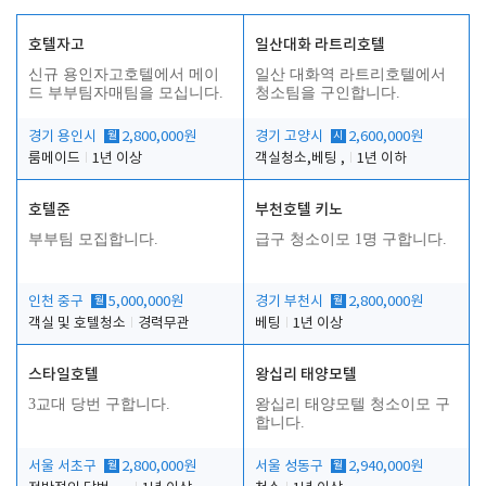
호텔자고
일산대화 라트리호텔
신규 용인자고호텔에서 메이
일산 대화역 라트리호텔에서
드 부부팀자매팀을 모십니다.
청소팀을 구인합니다.
경기 용인시
월
2,800,000원
경기 고양시
시
2,600,000원
룸메이드
1년 이상
객실청소,베팅 ,
1년 이하
호텔준
부천호텔 키노
부부팀 모집합니다.
급구 청소이모 1명 구합니다.
인천 중구
월
5,000,000원
경기 부천시
월
2,800,000원
객실 및 호텔청소
경력무관
베팅
1년 이상
스타일호텔
왕십리 태양모텔
3교대 당번 구합니다.
왕십리 태양모텔 청소이모 구
합니다.
서울 서초구
월
2,800,000원
서울 성동구
월
2,940,000원