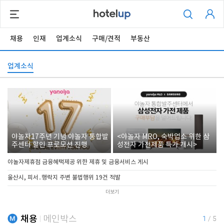
채용
인재
업계소식
구매/견적
부동산
업계소식
야놀자17주년 기념 야놀자 통합발
<야놀자 MRO, 숙박업소 위한 삼
주센터 할인 프로모션 진행
성전자 가전제품 특가 개시>
야놀자제휴점 금융혜택제공 위한 제휴 및 금융서비스 게시
울산시, 피서․행락지 주변 불법행위 19건 적발
더보기
채용
메인박스
1
/
5