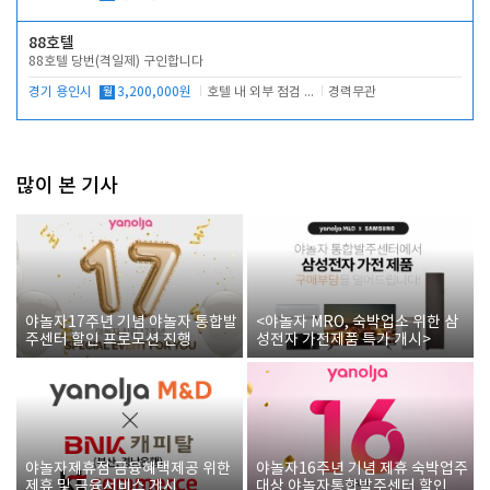
88호텔
88호텔 당번(격일제) 구인합니다
경기 용인시
월
3,200,000원
호텔 내 외부 점검 및 프런트 운영
경력무관
많이 본 기사
야놀자17주년 기념 야놀자 통합발
<야놀자 MRO, 숙박업소 위한 삼
주센터 할인 프로모션 진행
성전자 가전제품 특가 개시>
야놀자제휴점 금융혜택제공 위한
야놀자16주년 기념 제휴 숙박업주
제휴 및 금융서비스 게시
대상 야놀자통합발주센터 할인쿠