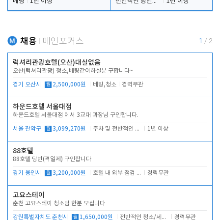
베팅
1년 이상
전반적인 당번업무
1년 이상
채용
메인포커스
1
/
2
럭셔리관광호텔(오산)대실없음
오산(럭셔리관광) 청소,베팅같이하실분 구합니다~
경기 오산시
월
2,500,000원
베팅,청소
경력무관
하운드호텔 서울대점
하운드호텔 서울대점 에서 3교대 과장님 구인합니다.
서울 관악구
월
3,099,270원
주차 및 전반적인 당번업무
1년 이상
88호텔
88호텔 당번(격일제) 구인합니다
경기 용인시
월
3,200,000원
호텔 내 외부 점검 및 프런트 운영
경력무관
고요스테이
춘천 고요스테이 청소팀 한분 모십니다
강원특별자치도 춘천시
월
1,650,000원
전반적인 청소/세탁업무
경력무관