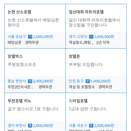
논현 산소호텔
일산대화 라트리호텔
논현 산소호텔에서 배팅삼촌
일산 대화역 라트리호텔에서
찾아요
청소팀을 구인합니다.
서울 강남구
시
2,600,000원
경기 고양시
시
2,600,000원
배팅삼촌
경력무관
객실청소,베팅 ,
1년 이하
호텔박스
호텔준
주방및청소보조
부부팀 모집합니다.
충남 천안시
월
2,400,000원
인천 중구
월
5,000,000원
주방2인식사준비및청소린렌보조
경력무관
객실 및 호텔청소
경력무관
부천호텔 키노
스타일호텔
급구 청소이모 1명 구합니다.
3교대 당번 구합니다.
경기 부천시
월
2,800,000원
서울 서초구
월
2,800,000원