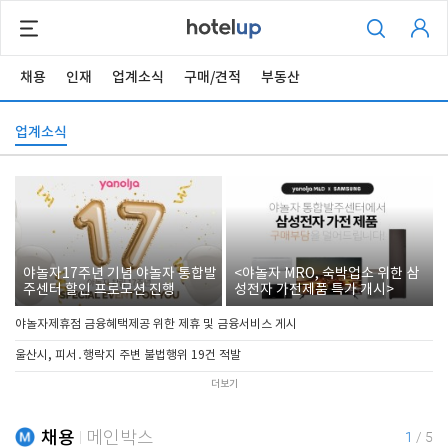
채용
인재
업계소식
구매/견적
부동산
업계소식
야놀자17주년 기념 야놀자 통합발
<야놀자 MRO, 숙박업소 위한 삼
주센터 할인 프로모션 진행
성전자 가전제품 특가 개시>
야놀자제휴점 금융혜택제공 위한 제휴 및 금융서비스 게시
울산시, 피서․행락지 주변 불법행위 19건 적발
더보기
채용
메인박스
1
/
5