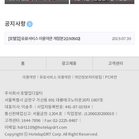
폰 증정
공지사항
[호텔업] 개인정보 처리방침 개정본1 (19.09.02)
2019.07.30
[호텔업] 유료서비스 이용약관 개정본2 (19.09.02)
2019.07.30
[호텔업] 개인정보 처리방침 개정본2 (19.09.02)
2019.07.30
홈
광고제휴
고객센터
이용약관
유료서비스 이용약관
개인정보처리방침
PC버전
주식회사 호텔업디알티
서울특별시 금천구 가산동 691 대륭테크노타운20차 1807호
대표이사: 이송주
사업자등록번호: 441-87-01934
통신판매업신고: 서울금천-1204 호
직업정보: J1206020200010
고객센터: 1644-7896
Fax: 02-2225-8487
이메일:
hdrt1109@hotelupdrt.com
Copyright ⓒ HotelupDRT Corp. All Right Reserved.