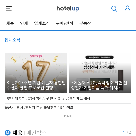
채용
인재
업계소식
구매/견적
부동산
업계소식
야놀자17주년 기념 야놀자 통합발
<야놀자 MRO, 숙박업소 위한 삼
주센터 할인 프로모션 진행
성전자 가전제품 특가 개시>
야놀자제휴점 금융혜택제공 위한 제휴 및 금융서비스 게시
울산시, 피서․행락지 주변 불법행위 19건 적발
더보기
채용
메인박스
1
/
4