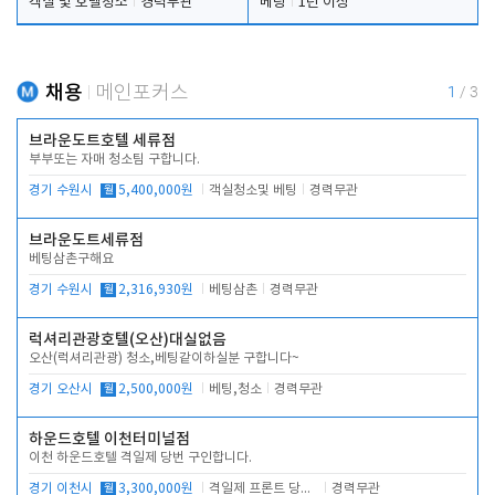
객실 및 호텔청소
경력무관
베팅
1년 이상
채용
메인포커스
1
/
3
브라운도트호텔 세류점
부부또는 자매 청소팀 구합니다.
경기 수원시
월
5,400,000원
객실청소및 베팅
경력무관
브라운도트세류점
베팅삼촌구해요
경기 수원시
월
2,316,930원
베팅삼촌
경력무관
럭셔리관광호텔(오산)대실없음
오산(럭셔리관광) 청소,베팅같이하실분 구합니다~
경기 오산시
월
2,500,000원
베팅,청소
경력무관
하운드호텔 이천터미널점
이천 하운드호텔 격일제 당번 구인합니다.
경기 이천시
월
3,300,000원
격일제 프론트 당번 업무로 주차 및 객실 점검
경력무관