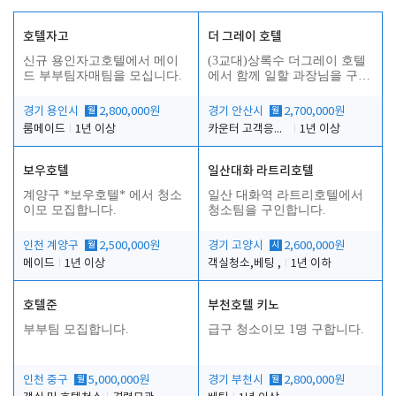
호텔자고
더 그레이 호텔
신규 용인자고호텔에서 메이
(3교대)상록수 더그레이 호텔
드 부부팀자매팀을 모십니다.
에서 함께 일할 과장님을 구합
니다.
경기 용인시
월
2,800,000원
경기 안산시
월
2,700,000원
룸메이드
1년 이상
카운터 고객응대 및 야간더블청소
1년 이상
보우호텔
일산대화 라트리호텔
인
계양구 *보우호텔* 에서 청소
일산 대화역 라트리호텔에서
이모 모집합니다.
청소팀을 구인합니다.
인천 계양구
월
2,500,000원
경기 고양시
시
2,600,000원
메이드
1년 이상
객실청소,베팅 ,
1년 이하
호텔준
부천호텔 키노
부부팀 모집합니다.
급구 청소이모 1명 구합니다.
인천 중구
월
5,000,000원
경기 부천시
월
2,800,000원