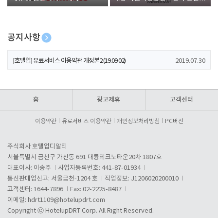
폰 증정
공지사항
[호텔업] 개인정보 처리방침 개정본1 (19.09.02)
2019.07.30
[호텔업] 유료서비스 이용약관 개정본2 (19.09.02)
2019.07.30
[호텔업] 개인정보 처리방침 개정본2 (19.09.02)
2019.07.30
홈
광고제휴
고객센터
이용약관
유료서비스 이용약관
개인정보처리방침
PC버전
주식회사 호텔업디알티
서울특별시 금천구 가산동 691 대륭테크노타운20차 1807호
대표이사: 이송주
사업자등록번호: 441-87-01934
통신판매업신고: 서울금천-1204 호
직업정보: J1206020200010
고객센터: 1644-7896
Fax: 02-2225-8487
이메일:
hdrt1109@hotelupdrt.com
Copyright ⓒ HotelupDRT Corp. All Right Reserved.