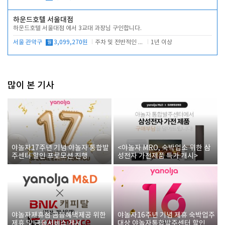
하운드호텔 서울대점
하운드호텔 서울대점 에서 3교대 과장님 구인합니다.
서울 관악구
월
3,099,270원
주차 및 전반적인 당번업무
1년 이상
많이 본 기사
야놀자17주년 기념 야놀자 통합발
<야놀자 MRO, 숙박업소 위한 삼
주센터 할인 프로모션 진행
성전자 가전제품 특가 개시>
야놀자제휴점 금융혜택제공 위한
야놀자16주년 기념 제휴 숙박업주
제휴 및 금융서비스 게시
대상 야놀자통합발주센터 할인쿠