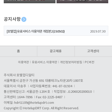
폰 증정
공지사항
[호텔업] 개인정보 처리방침 개정본1 (19.09.02)
2019.07.30
[호텔업] 유료서비스 이용약관 개정본2 (19.09.02)
2019.07.30
[호텔업] 개인정보 처리방침 개정본2 (19.09.02)
2019.07.30
홈
광고제휴
고객센터
이용약관
유료서비스 이용약관
개인정보처리방침
PC버전
주식회사 호텔업디알티
서울특별시 금천구 가산동 691 대륭테크노타운20차 1807호
대표이사: 이송주
사업자등록번호: 441-87-01934
통신판매업신고: 서울금천-1204 호
직업정보: J1206020200010
고객센터: 1644-7896
Fax: 02-2225-8487
이메일:
hdrt1109@hotelupdrt.com
Copyright ⓒ HotelupDRT Corp. All Right Reserved.