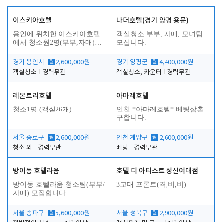
이스키아호텔
나더호텔(경기 양평 용문)
용인에 위치한 이스키아호텔
객실청소 부부, 자매, 모녀팀
에서 청소원2명(부부,자매)을
모십니다.
모집합니다..
경기 용인시
월
2,600,000원
경기 양평군
월
4,400,000원
객실청소
경력무관
객실청소, 카운터
경력무관
레몬트리호텔
아마레호텔
청소1명 (객실26개)
인천 *아마레호텔* 베팅삼촌
구합니다.
서울 종로구
월
2,600,000원
인천 계양구
월
2,600,000원
청소 외
경력무관
베팅
경력무관
방이동 호텔라움
호텔 디 아티스트 성신여대점
방이동 호텔라움 청소팀(부부/
3교대 프론트(격,비,비)
자매) 모집합니다.
서울 송파구
월
5,600,000원
서울 성북구
월
2,900,000원