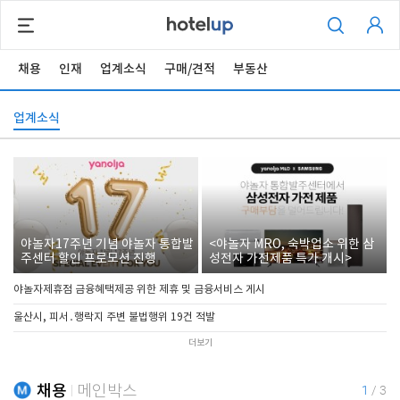
채용
인재
업계소식
구매/견적
부동산
업계소식
야놀자17주년 기념 야놀자 통합발
<야놀자 MRO, 숙박업소 위한 삼
주센터 할인 프로모션 진행
성전자 가전제품 특가 개시>
야놀자제휴점 금융혜택제공 위한 제휴 및 금융서비스 게시
울산시, 피서․행락지 주변 불법행위 19건 적발
더보기
채용
메인박스
1
/
3