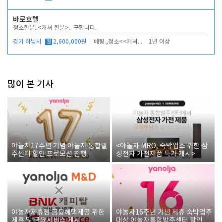
바로호텔
청소한분..<캐셔 한분>.. 구합니다.
경기 하남시
월
2,600,000원
베팅.,청소<<캐셔 모셔봅니다.
1년 이상
많이 본 기사
야놀자17주년 기념 야놀자 통합발
<야놀자 MRO, 숙박업소 위한 삼
주센터 할인 프로모션 진행
성전자 가전제품 특가 개시>
야놀자제휴점 금융혜택제공 위한
야놀자16주년 기념 제휴 숙박업주
제휴 및 금융서비스 게시
대상 야놀자통합발주센터 할인쿠