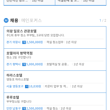
전반적인 청소 업무(객실청소.객실정리)
1년 이상
객실판매 및 고객응대
1년 이상
채용
메인포커스
1
/
2
의왕 밀로스 관광호텔
주1회 휴무 청소 부부팀, 3교대 당번 모집합니다.
경기 의왕시
월
2,500,000원
객실 청소업무
1년 이상
호텔야자 평택역점
청소 1팀 구인합니다
경기 평택시
월
5,000,000원
호텔객실 및 공용시설 청소 관리
1년 이상
하라스호텔
영등포 하라스호텔
서울 영등포구
시
10,030원
카운터 업무 및 객실관리(청소상태 확인, 객실판매)
1년 이상
루루호텔
부부청소팀 구합니다
인천 남동구
월
2,500,000원
객실 청소
1년 이상