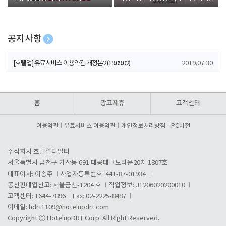
폰 증정
공지사항
[호텔업] 개인정보 처리방침 개정본1 (19.09.02)
2019.07.30
[호텔업] 유료서비스 이용약관 개정본2 (19.09.02)
2019.07.30
[호텔업] 개인정보 처리방침 개정본2 (19.09.02)
2019.07.30
홈
광고제휴
고객센터
이용약관
유료서비스 이용약관
개인정보처리방침
PC버전
주식회사 호텔업디알티
서울특별시 금천구 가산동 691 대륭테크노타운20차 1807호
대표이사: 이송주
사업자등록번호: 441-87-01934
통신판매업신고: 서울금천-1204 호
직업정보: J1206020200010
고객센터: 1644-7896
Fax: 02-2225-8487
이메일:
hdrt1109@hotelupdrt.com
Copyright ⓒ HotelupDRT Corp. All Right Reserved.