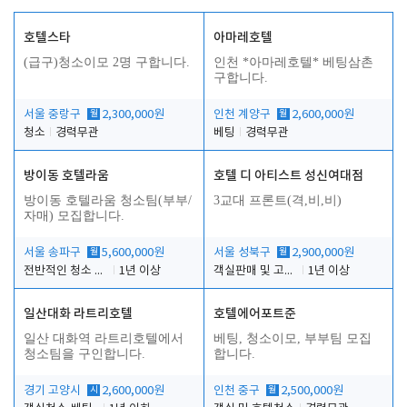
호텔스타
아마레호텔
(급구)청소이모 2명 구합니다.
인천 *아마레호텔* 베팅삼촌
구합니다.
서울 중랑구
월
2,300,000원
인천 계양구
월
2,600,000원
청소
경력무관
베팅
경력무관
방이동 호텔라움
호텔 디 아티스트 성신여대점
방이동 호텔라움 청소팀(부부/
3교대 프론트(격,비,비)
자매) 모집합니다.
서울 송파구
월
5,600,000원
서울 성북구
월
2,900,000원
전반적인 청소 업무(객실청소.객실정리)
1년 이상
객실판매 및 고객응대
1년 이상
일산대화 라트리호텔
호텔에어포트준
일산 대화역 라트리호텔에서
베팅, 청소이모, 부부팀 모집
청소팀을 구인합니다.
합니다.
경기 고양시
시
2,600,000원
인천 중구
월
2,500,000원