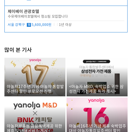
제이베이 관광호텔
수유제이베이호텔에서 청소팀 모집합니다
서울 강북구
월
5,600,000원
1년 이상
많이 본 기사
야놀자17주년 기념 야놀자 통합발
<야놀자 MRO, 숙박업소 위한 삼
주센터 할인 프로모션 진행
성전자 가전제품 특가 개시>
야놀자제휴점 금융혜택제공 위한
야놀자16주년 기념 제휴 숙박업주
제휴 및 금융서비스 게시
대상 야놀자통합발주센터 할인쿠