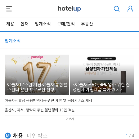
채용
인재
업계소식
구매/견적
부동산
업계소식
야놀자17주년 기념 야놀자 통합발
<야놀자 MRO, 숙박업소 위한 삼
주센터 할인 프로모션 진행
성전자 가전제품 특가 개시>
야놀자제휴점 금융혜택제공 위한 제휴 및 금융서비스 게시
울산시, 피서․행락지 주변 불법행위 19건 적발
더보기
채용
메인박스
1
/
4