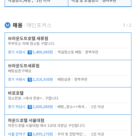
객실청소,베팅 ,
1년 이하
객실 및 호텔청소
경력무관
채용
메인포커스
1
/
2
브라운도트호텔 세류점
부부또는 자매 청소팀 구합니다.
경기 수원시
월
5,400,000원
객실청소및 베팅
경력무관
브라운도트세류점
베팅삼촌구해요
경기 수원시
월
2,316,930원
베팅삼촌
경력무관
바로호텔
청소한분..<캐셔 한분>.. 구합니다.
경기 하남시
월
2,600,000원
베팅.,청소<<캐셔 모셔봅니다.
1년 이상
하운드호텔 서울대점
하운드호텔 서울대점 에서 3교대 과장님 구인합니다.
서울 관악구
월
3,099,270원
주차 및 전반적인 당번업무
1년 이상