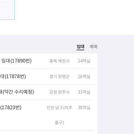
임대
매매
임대(17890번)
충북 제천시
24객실
(17878번)
경기 양평군
16객실
대(약간 수리예정)
강원 원주시
33객실
17823번)
인천 남구(미추
38객실
홀구)