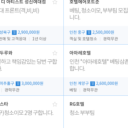
 디 아티스트 성신여대점
호텔에어포트준
대 프론트(격,비,비)
베팅, 청소이모, 부부팀 모
니다.
 성북구
2,900,000원
인천 중구
2,500,000원
월
월
판매 및 고객응대
1년 이상
객실 및 호텔청소
경력무관
두루와
아마레호텔
하고 책임감있는 당번 구합
인천 *아마레호텔* 베팅삼촌
.
합니다.
 미추홀구
3,000,000원
인천 계양구
2,600,000원
월
월
경력무관
베팅
경력무관
스타
RG호텔
구)청소이모 2명 구합니다.
청소 부부팀