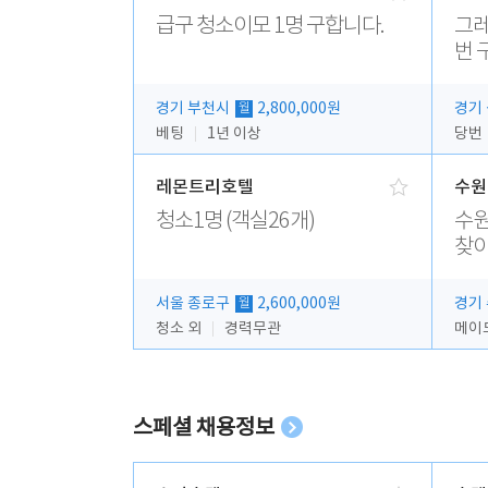
급구 청소이모 1명 구합니다.
그레
번 
경기 부천시
2,800,000원
경기
월
베팅
1년 이상
당번
레몬트리호텔
수원
청소1명 (객실26개)
수원
찾
서울 종로구
2,600,000원
경기
월
청소 외
경력무관
메이
스페셜 채용정보