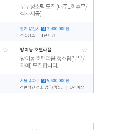
부부청소팀 모집 (매주1회휴무/
식사제공)
경기 용인시
2,400,000원
월
객실청소
1년 이상
방이동 호텔라움
방이동 호텔라움 청소팀(부부/
자매) 모집합니다.
서울 송파구
5,600,000원
월
전반적인 청소 업무(객실청소.객실정리)
1년 이상