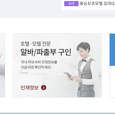
중심상권모텔 임대(17
임대