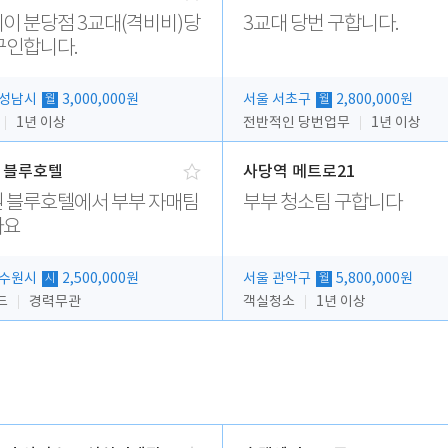
이 분당점 3교대(격비비)당
3교대 당번 구합니다.
구인합니다.
 성남시
3,000,000원
서울 서초구
2,800,000원
월
월
1년 이상
전반적인 당번업무
1년 이상
 블루호텔
사당역 메트로21
 블루호텔에서 부부 자매팀
부부 청소팀 구합니다
아요
 수원시
2,500,000원
서울 관악구
5,800,000원
시
월
드
경력무관
객실청소
1년 이상