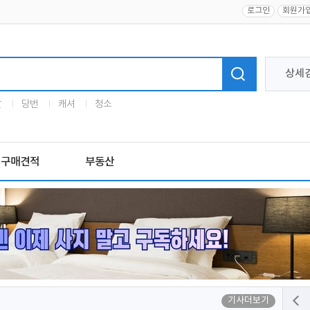
로그인
회원가
상세
말
당번
캐셔
청소
구매견적
부동산
기사더보기