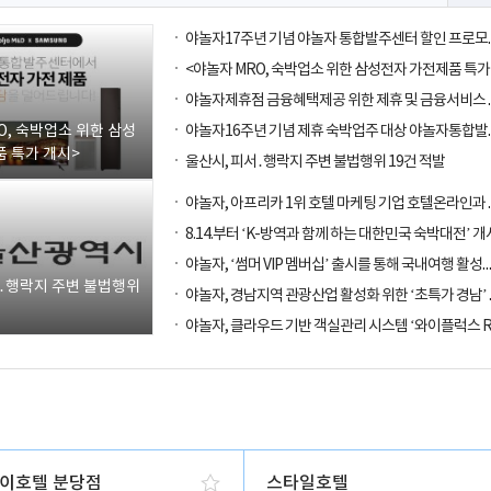
O, 숙박업소 위한 삼성
 특가 개시>
울산시, 피서․행락지 주변 불법행위 19건 적발
8.14.부터 ‘K-방역과 함께 하는 대한민국 숙박대전’ 개
야놀자, ‘썸머 VIP 멤버십’ 출시를 통해
서․행락지 주변 불법행위
이호텔 분당점
스타일호텔