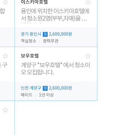
이스키아호텔
집합
용인에 위치한 이스키아호텔에
서 청소원2명(부부,자매)을 모
집합니다..
경기 용인시
2,600,000원
월
객실청소
경력무관
보우호텔
 구
계양구 *보우호텔* 에서 청소이
모 모집합니다.
인천 계양구
2,600,000원
월
메이드
1년 이상