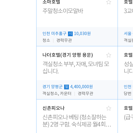
소마호텔
호텔
주말청소이모알바
3교
인천 미추홀구
10,030원
서울
시
청소
경력무관
객실
나더호텔(경기 양평 용문)
호텔
객실청소 부부, 자매, 모녀팀 모
성실
십니다.
니다
경기 양평군
4,400,000원
인천
월
객실청소, 카운터
경력무관
당번
신촌피오나
호텔
신촌피오나 베팅 (청소잘하는
(급
분) 2명 구함. 숙식제공 월4회휴
무