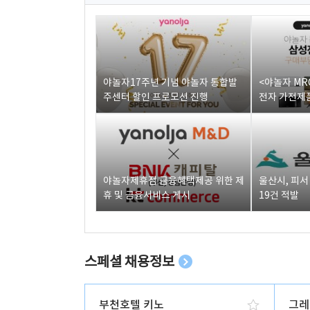
야놀자17주년 기념 야놀자 통합발
<야놀자 MR
주센터 할인 프로모션 진행
전자 가전제품
야놀자제휴점 금융혜택제공 위한 제
울산시, 피
휴 및 금융서비스 게시
19건 적발
스페셜 채용정보
부천호텔 키노
그레