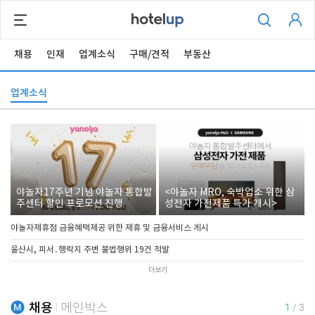
채용
인재
업계소식
구매/견적
부동산
업계소식
야놀자17주년 기념 야놀자 통합발
<야놀자 MRO, 숙박업소 위한 삼
주센터 할인 프로모션 진행
성전자 가전제품 특가 개시>
야놀자제휴점 금융혜택제공 위한 제휴 및 금융서비스 게시
울산시, 피서․행락지 주변 불법행위 19건 적발
더보기
채용
메인박스
1
/
3