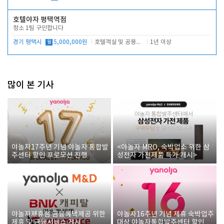
호텔야자 평택역점
청소 1팀 구인합니다
경기 평택시
월
5,000,000원
호텔객실 및 공용시설 청소 관리
1년 이상
많이 본 기사
야놀자17주년 기념 야놀자 통합발
<야놀자 MRO, 숙박업소 위한 삼
주센터 할인 프로모션 진행
성전자 가전제품 특가 개시>
야놀자제휴점 금융혜택제공 위한
야놀자16주년 기념 제휴 숙박업주
제휴 및 금융서비스 게시
대상 야놀자통합발주센터 할인쿠