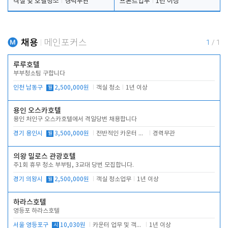
객실 및 호텔청소
경력무관
프론트업무
1년 이상
채용
메인포커스
1
/
1
루루호텔
부부청소팀 구합니다
인천 남동구
월
2,500,000원
객실 청소
1년 이상
용인 오스카호텔
용인 처인구 오스카호텔에서 격일당번 채용합니다
경기 용인시
월
3,500,000원
전반적인 카운터 업무
경력무관
의왕 밀로스 관광호텔
주1회 휴무 청소 부부팀, 3교대 당번 모집합니다.
경기 의왕시
월
2,500,000원
객실 청소업무
1년 이상
하라스호텔
영등포 하라스호텔
서울 영등포구
시
10,030원
카운터 업무 및 객실관리(청소상태 확인, 객실판매)
1년 이상