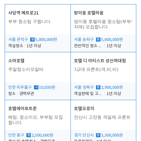
사당역 메트로21
방이동 호텔라움
부부 청소팀 구합니다
방이동 호텔라움 청소팀(부부/
자매) 모집합니다.
서울 관악구
월
5,800,000원
서울 송파구
월
5,600,000원
객실청소
1년 이상
전반적인 청소 업무(객실청소.객실정리)
1년 이상
소마호텔
호텔 디 아티스트 성신여대점
주말청소이모알바
3교대 프론트(격,비,비)
인천 미추홀구
시
10,030원
서울 성북구
월
2,900,000원
청소
경력무관
객실판매 및 고객응대
1년 이상
호텔에어포트준
호텔오로이
베팅, 청소이모, 부부팀 모집
안산시 고잔동 격일제 프론트
합니다.
인천 중구
월
2,500,000원
경기 안산시
월
3,300,000원