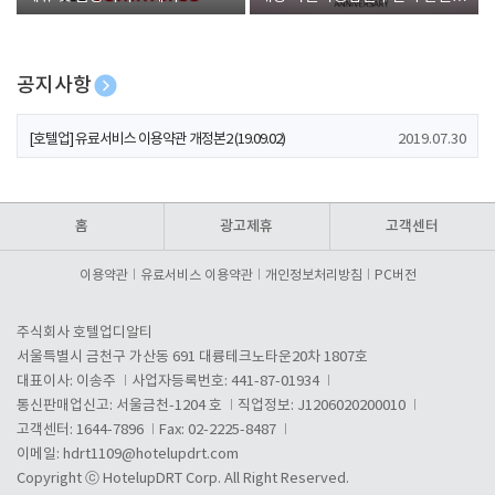
폰 증정
공지사항
[호텔업] 개인정보 처리방침 개정본1 (19.09.02)
2019.07.30
[호텔업] 유료서비스 이용약관 개정본2 (19.09.02)
2019.07.30
[호텔업] 개인정보 처리방침 개정본2 (19.09.02)
2019.07.30
홈
광고제휴
고객센터
이용약관
유료서비스 이용약관
개인정보처리방침
PC버전
주식회사 호텔업디알티
서울특별시 금천구 가산동 691 대륭테크노타운20차 1807호
대표이사: 이송주
사업자등록번호: 441-87-01934
통신판매업신고: 서울금천-1204 호
직업정보: J1206020200010
고객센터: 1644-7896
Fax: 02-2225-8487
이메일:
hdrt1109@hotelupdrt.com
Copyright ⓒ HotelupDRT Corp. All Right Reserved.