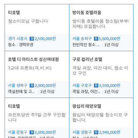
티호텔
방이동 호텔라움
청소이모님 구합니다
방이동 호텔라움 청소팀(부부/
자매) 모집합니다.
경기 시흥시
월
2,500,000원
서울 송파구
월
5,600,000원
청소
경력무관
전반적인 청소 업무(객실청소.객실정리)
1년 이상
호텔 디 아티스트 성신여대점
구로 컬리넌 호텔
3교대 프론트(격,비,비)
격일 과장, 야간 대리, 청소 이
모 구인
서울 성북구
월
2,900,000원
서울 구로구
월
3,500,000원
객실판매 및 고객응대
1년 이상
격일 과장, 야간 대리, 청소 이모
1년 이상
티호텔
왕십리 태양모텔
프런트당번 주5일 근무 구인합
왕십리 태양모텔 청소이모 구
니다
합니다.
서울 강동구
월
3,000,000원
서울 성동구
월
2,940,000원