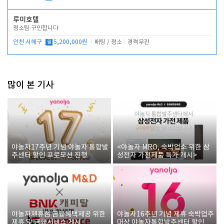
루미호텔
청소팀 구인합니다
인천 서해구
월
5,200,000원
배팅 / 청소
경력무관
많이 본 기사
야놀자17주년 기념 야놀자 통합발
<야놀자 MRO, 숙박업소 위한 삼
주센터 할인 프로모션 진행
성전자 가전제품 특가 개시>
야놀자제휴점 금융혜택제공 위한
야놀자16주년 기념 제휴 숙박업주
제휴 및 금융서비스 게시
대상 야놀자통합발주센터 할인쿠