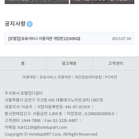
폰 증정
공지사항
[호텔업] 개인정보 처리방침 개정본1 (19.09.02)
2019.07.30
[호텔업] 유료서비스 이용약관 개정본2 (19.09.02)
2019.07.30
[호텔업] 개인정보 처리방침 개정본2 (19.09.02)
2019.07.30
홈
광고제휴
고객센터
이용약관
유료서비스 이용약관
개인정보처리방침
PC버전
주식회사 호텔업디알티
서울특별시 금천구 가산동 691 대륭테크노타운20차 1807호
대표이사: 이송주
사업자등록번호: 441-87-01934
통신판매업신고: 서울금천-1204 호
직업정보: J1206020200010
고객센터: 1644-7896
Fax: 02-2225-8487
이메일:
hdrt1109@hotelupdrt.com
Copyright ⓒ HotelupDRT Corp. All Right Reserved.