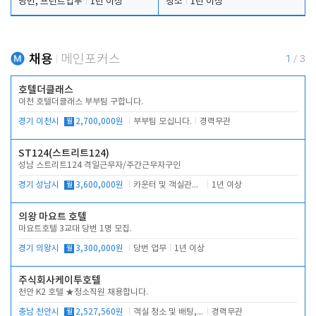
당번, 프런트업무
1년 이상
청소
1년 이상
채용
메인포커스
1
/
3
호텔더클래스
이천 호텔더클래스 부부팀 구합니다.
경기 이천시
월
2,700,000원
부부팀 모십니다.
경력무관
ST124(스트리트124)
성남 스트리트124 격일근무자/주간근무자구인
경기 성남시
월
3,600,000원
카운터 및 객실관리 전반
1년 이상
의왕 마요트 호텔
마요트호텔 3교대 당번 1명 모집.
경기 의왕시
월
3,300,000원
당번 업무
1년 이상
주식회사케이투호텔
천안 K2 호텔 ★청소직원 채용합니다.
충남 천안시
월
2,527,560원
객실 청소 및 배팅, 주변 시설 청소
경력무관