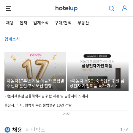
채용
인재
업계소식
구매/견적
부동산
업계소식
야놀자17주년 기념 야놀자 통합발
<야놀자 MRO, 숙박업소 위한 삼
주센터 할인 프로모션 진행
성전자 가전제품 특가 개시>
야놀자제휴점 금융혜택제공 위한 제휴 및 금융서비스 게시
울산시, 피서․행락지 주변 불법행위 19건 적발
더보기
채용
메인박스
1
/
6