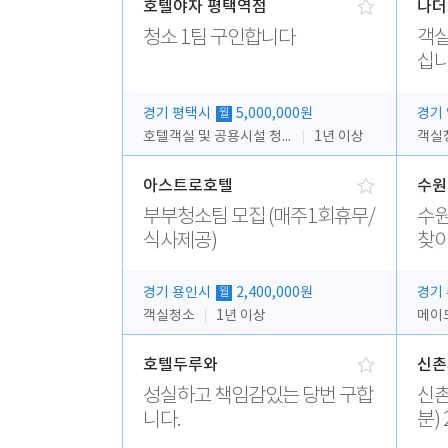
호텔야자 평택역점
나더
청소 1팀 구인합니다
객실
십니
경기 평택시
5,000,000원
경기
월
호텔객실 및 공용시설 청소 관리
1년 이상
객실
아스트로호텔
수원
부부청소팀 모집 (매주1회휴무/
수원
식사제공)
찾
경기 용인시
2,400,000원
경기
월
객실청소
1년 이상
메이
호텔두루와
신촌
성실하고 책임감있는 당번 구합
신촌피오나
니다.
분) 
무