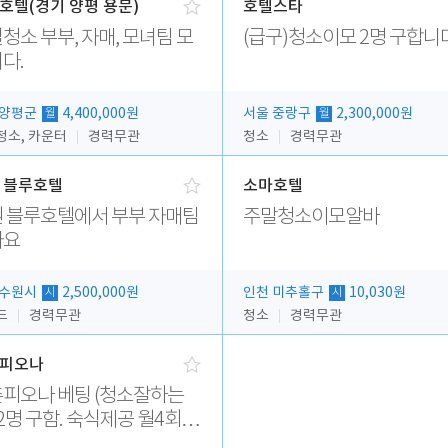
호텔(경기 양평 용문)
호텔스타
청소 부부, 자매, 모녀팀 모
(급구)청소이모 2명 구합니
다.
 양평군
4,400,000원
서울 중랑구
2,300,000원
월
월
청소, 카운터
경력무관
청소
경력무관
 블루호텔
소마호텔
 블루호텔에서 부부 자매팀
주말청소이모알바
아요
 수원시
2,500,000원
인천 미추홀구
10,030원
시
시
드
경력무관
청소
경력무관
피오나
 베팅 (청소잘하는
2명 구함. 숙식제공 월4회휴