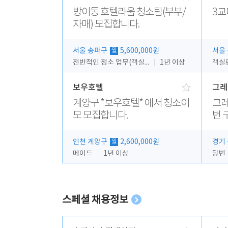
방이동 호텔라움 청소팀(부부/
3교
자매) 모집합니다.
서울 송파구
5,600,000원
서울
월
전반적인 청소 업무(객실청소.객실정리)
1년 이상
객실
보우호텔
그레
계양구 *보우호텔* 에서 청소이
그레
모 모집합니다.
번 
인천 계양구
2,600,000원
경기
월
메이드
1년 이상
당번
스페셜 채용정보