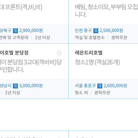
대 프론트(격,비,비)
베팅, 청소이모, 부부팀 모
니다.
 성북구
2,900,000원
인천 중구
2,500,000원
월
월
판매 및 고객응대
1년 이상
객실 및 호텔청소
경력무관
이호텔 분당점
레몬트리호텔
이 분당점 3교대(격비비)당
청소1명 (객실26개)
구인합니다.
 성남시
3,000,000원
서울 종로구
2,600,000원
월
월
1년 이상
청소 외
경력무관