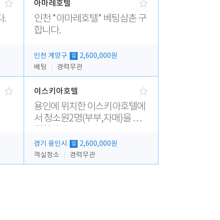
아마레호텔
다.
인천 *아마레호텔* 베팅삼촌 구
합니다.
인천 계양구
2,600,000원
월
베팅
경력무관
이스키아호텔
용인에 위치한 이스키아호텔에
서 청소원2명(부부,자매)을 모
집합니다..
경기 용인시
2,600,000원
월
객실청소
경력무관