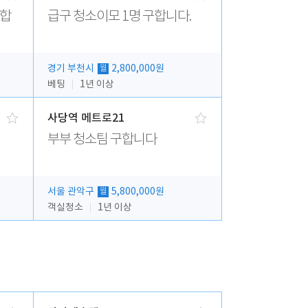
집합
급구 청소이모 1명 구합니다.
경기 부천시
2,800,000원
월
베팅
1년 이상
사당역 메트로21
부부 청소팀 구합니다
서울 관악구
5,800,000원
월
객실청소
1년 이상