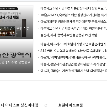
O, 숙박업소 위한 삼성
 특가 개시>
울산시, 피서․행락지 주변 불법행위 19건 적발
8.14.부터 ‘K-방역과 함께 하는 대한민국 숙박대전’ 개
야놀자, ‘썸머 VIP 멤버십’ 출시를 통해
서․행락지 주변 불법행위
 디 아티스트 성신여대점
호텔에어포트준