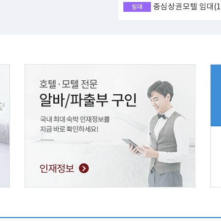
중심상권모텔 임대(17
임대