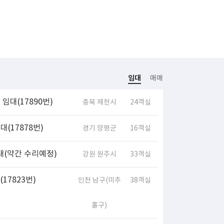
임대
매매
임대(17890번)
충북 제천시
24객실
(17878번)
경기 양평군
16객실
대(약간 수리예정)
강원 원주시
33객실
17823번)
인천 남구(미추
38객실
홀구)