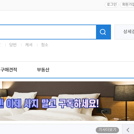
로그인
회원가
상세
말
당번
캐셔
청소
구매견적
부동산
기사더보기