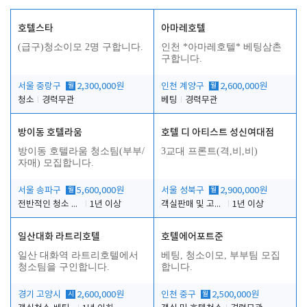
호텔스타
아마레호텔
(급구)청소이모 2명 구합니다.
인천 *아마레호텔* 베팅삼촌
구합니다.
서울 중랑구
월
2,300,000원
인천 계양구
월
2,600,000원
청소
경력무관
베팅
경력무관
방이동 호텔라움
호텔 디 아티스트 성신여대점
방이동 호텔라움 청소팀(부부/
3교대 프론트(격,비,비)
자매) 모집합니다.
서울 송파구
월
5,600,000원
서울 성북구
월
2,900,000원
전반적인 청소 업무(객실청소.객실정리)
1년 이상
객실판매 및 고객응대
1년 이상
일산대화 라트리호텔
호텔에어포트준
일산 대화역 라트리호텔에서
베팅, 청소이모, 부부팀 모집
청소팀을 구인합니다.
합니다.
경기 고양시
시
2,600,000원
인천 중구
월
2,500,000원