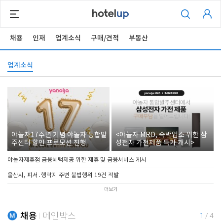
채용
인재
업계소식
구매/견적
부동산
업계소식
야놀자17주년 기념 야놀자 통합발
<야놀자 MRO, 숙박업소 위한 삼
주센터 할인 프로모션 진행
성전자 가전제품 특가 개시>
야놀자제휴점 금융혜택제공 위한 제휴 및 금융서비스 게시
울산시, 피서․행락지 주변 불법행위 19건 적발
더보기
채용
메인박스
1
/
4