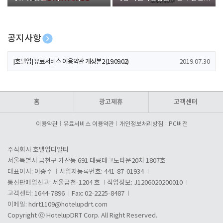
폰 증정
공지사항
[호텔업] 개인정보 처리방침 개정본1 (19.09.02)
2019.07.30
[호텔업] 유료서비스 이용약관 개정본2 (19.09.02)
2019.07.30
[호텔업] 개인정보 처리방침 개정본2 (19.09.02)
2019.07.30
홈
광고제휴
고객센터
이용약관
유료서비스 이용약관
개인정보처리방침
PC버전
주식회사 호텔업디알티
서울특별시 금천구 가산동 691 대륭테크노타운20차 1807호
대표이사: 이송주
사업자등록번호: 441-87-01934
통신판매업신고: 서울금천-1204 호
직업정보: J1206020200010
고객센터: 1644-7896
Fax: 02-2225-8487
이메일:
hdrt1109@hotelupdrt.com
Copyright ⓒ HotelupDRT Corp. All Right Reserved.