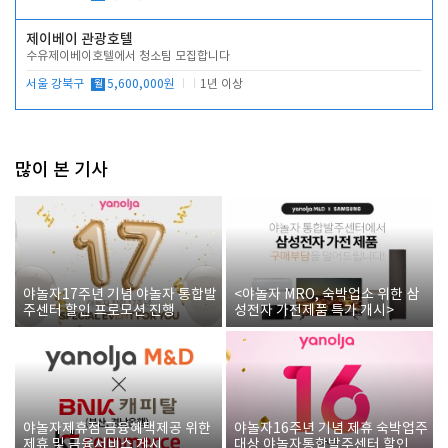
제이베이 관광호텔
수유제이베이호텔에서 청소팀 모집합니다
서울 강북구
월
5,600,000원
1년 이상
많이 본 기사
야놀자17주년 기념 야놀자 통합발
<야놀자 MRO, 숙박업소 위한 삼
주센터 할인 프로모션 진행
성전자 가전제품 특가 개시>
야놀자제휴점 금융혜택제공 위한
야놀자16주년 기념 제휴 숙박업주
제휴 및 금융서비스 게시
대상 야놀자통합발주센터 할인쿠