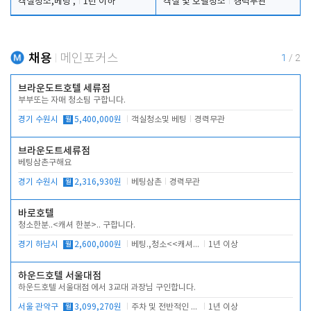
객실청소,베팅 ,
1년 이하
객실 및 호텔청소
경력무관
채용
메인포커스
1
/
2
브라운도트호텔 세류점
부부또는 자매 청소팀 구합니다.
경기 수원시
월
5,400,000원
객실청소및 베팅
경력무관
브라운도트세류점
베팅삼촌구해요
경기 수원시
월
2,316,930원
베팅삼촌
경력무관
바로호텔
청소한분..<캐셔 한분>.. 구합니다.
경기 하남시
월
2,600,000원
베팅.,청소<<캐셔 모셔봅니다.
1년 이상
하운드호텔 서울대점
하운드호텔 서울대점 에서 3교대 과장님 구인합니다.
서울 관악구
월
3,099,270원
주차 및 전반적인 당번업무
1년 이상