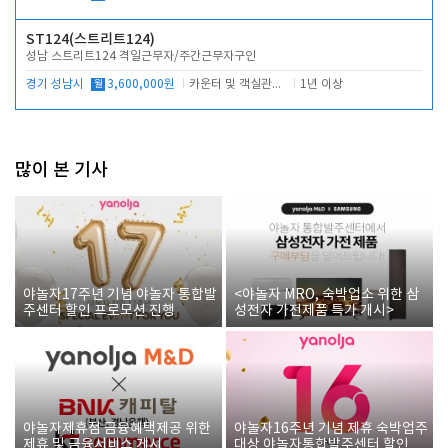
ST124(스트리트124)
성남 스트리트124 격일근무자/주간근무자구인
경기 성남시
월
3,600,000원
카운터 및 객실관리 전반
1년 이상
많이 본 기사
야놀자17주년 기념 야놀자 통합발
<야놀자 MRO, 숙박업소 위한 삼
주센터 할인 프로모션 진행
성전자 가전제품 특가 개시>
야놀자제휴점 금융혜택제공 위한
야놀자16주년 기념 제휴 숙박업주
제휴 및 금융서비스 게시
대상 야놀자통합발주센터 할인쿠