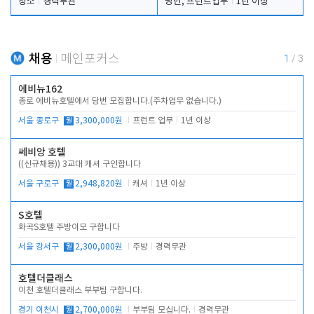
청소
경력무관
당번, 프런트업무
1년 이상
채용
메인포커스
1
/
3
에비뉴162
종로 에비뉴호텔에서 당번 모집합니다.(주차업무 없습니다.)
서울 종로구
월
3,300,000원
프런트 업무
1년 이상
쎄비앙 호텔
((신규채용)) 3교대 캐셔 구인합니다
서울 구로구
월
2,948,820원
캐셔
1년 이상
S호텔
화곡S호텔 주방이모 구합니다
서울 강서구
월
2,300,000원
주방
경력무관
호텔더클래스
이천 호텔더클래스 부부팀 구합니다.
경기 이천시
월
2,700,000원
부부팀 모십니다.
경력무관