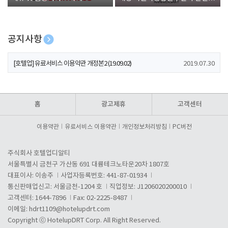
폰 증정
공지사항
[호텔업] 개인정보 처리방침 개정본1 (19.09.02)
2019.07.30
[호텔업] 유료서비스 이용약관 개정본2 (19.09.02)
2019.07.30
[호텔업] 개인정보 처리방침 개정본2 (19.09.02)
2019.07.30
홈
광고제휴
고객센터
이용약관
유료서비스 이용약관
개인정보처리방침
PC버전
주식회사 호텔업디알티
서울특별시 금천구 가산동 691 대륭테크노타운20차 1807호
대표이사: 이송주
사업자등록번호: 441-87-01934
통신판매업신고: 서울금천-1204 호
직업정보: J1206020200010
고객센터: 1644-7896
Fax: 02-2225-8487
이메일:
hdrt1109@hotelupdrt.com
Copyright ⓒ HotelupDRT Corp. All Right Reserved.