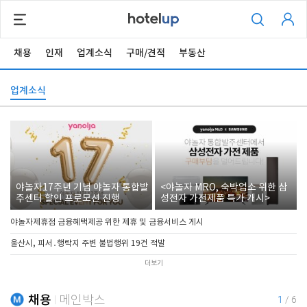
채용
인재
업계소식
구매/견적
부동산
업계소식
야놀자17주년 기념 야놀자 통합발
<야놀자 MRO, 숙박업소 위한 삼
주센터 할인 프로모션 진행
성전자 가전제품 특가 개시>
야놀자제휴점 금융혜택제공 위한 제휴 및 금융서비스 게시
울산시, 피서․행락지 주변 불법행위 19건 적발
더보기
채용
메인박스
1
/
6