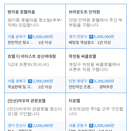
방이동 호텔라움
브라운도트 인덕원
방이동 호텔라움 청소팀(부부/
안양 인덕원 호텔에서 주간 부
자매) 모집합니다.
부팀을 구합니다
서울 송파구
월
5,600,000원
경기 안양시
월
5,000,000원
전반적인 청소 업무(객실청소.객실정리)
1년 이상
베팅및 객실청소
1년 이상
호텔 디 아티스트 성신여대점
작전동 써클호텔
3교대 프론트(격,비,비)
계양구 작전동 써클호텔에서
프론트 직원 구합니다.
서울 성북구
월
2,900,000원
인천 계양구
월
3,200,000원
객실판매 및 고객응대
1년 이상
전반적인 프론트 업무
경력무관
(안산)아우라 관광호텔
티호텔
(안산)아우라 관광호텔 청소이
프런트당번 주5일 근무 구인합
모1명 구인합니다.
니다
경기 안산시
월
2,500,000원
서울 강동구
월
3,000,000원