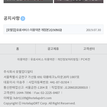
폰 증정
공지사항
[호텔업] 개인정보 처리방침 개정본1 (19.09.02)
2019.07.30
[호텔업] 유료서비스 이용약관 개정본2 (19.09.02)
2019.07.30
[호텔업] 개인정보 처리방침 개정본2 (19.09.02)
2019.07.30
홈
광고제휴
고객센터
이용약관
유료서비스 이용약관
개인정보처리방침
PC버전
주식회사 호텔업디알티
서울특별시 금천구 가산동 691 대륭테크노타운20차 1807호
대표이사: 이송주
사업자등록번호: 441-87-01934
통신판매업신고: 서울금천-1204 호
직업정보: J1206020200010
고객센터: 1644-7896
Fax: 02-2225-8487
이메일:
hdrt1109@hotelupdrt.com
Copyright ⓒ HotelupDRT Corp. All Right Reserved.