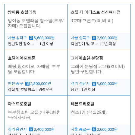
방이동 호텔라움
호텔 디 아티스트 성신여대점
방이동 호텔라움 청소팀(부부/
3교대 프론트(격,비,비)
자매) 모집합니다.
서울 송파구
월
5,600,000원
서울 성북구
월
2,900,000원
전반적인 청소 업무(객실청소.객실정리)
1년 이상
객실판매 및 고객응대
1년 이상
호텔에어포트준
그레이호텔 분당점
베팅,청소이모, 자매팀, 부부
그레이 분당점 3교대(격비비)
팀 모집합니다.
당번 구인합니다.
인천 중구
월
2,500,000원
경기 성남시
월
3,000,000원
객실 및 호텔청소
경력무관
당번
1년 이상
아스트로호텔
레몬트리호텔
부부청소팀 모집 (매주1회휴
청소1명 (객실26개)
무/식사제공)
경기 용인시
월
2,400,000원
서울 종로구
월
2,600,000원