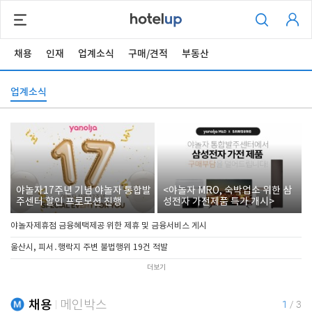
채용
인재
업계소식
구매/견적
부동산
업계소식
야놀자17주년 기념 야놀자 통합발
<야놀자 MRO, 숙박업소 위한 삼
주센터 할인 프로모션 진행
성전자 가전제품 특가 개시>
야놀자제휴점 금융혜택제공 위한 제휴 및 금융서비스 게시
울산시, 피서․행락지 주변 불법행위 19건 적발
더보기
채용
메인박스
1
/
3