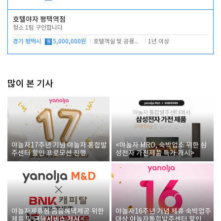
호텔야자 평택역점
청소 1팀 구인합니다
경기 평택시
월
5,000,000원
호텔객실 및 공용시설 청소 관리
1년 이상
많이 본 기사
야놀자17주년 기념 야놀자 통합발
<야놀자 MRO, 숙박업소 위한 삼
주센터 할인 프로모션 진행
성전자 가전제품 특가 개시>
야놀자제휴점 금융혜택제공 위한
야놀자16주년 기념 제휴 숙박업주
제휴 및 금융서비스 게시
대상 야놀자통합발주센터 할인쿠