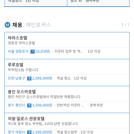
객실청소
1년 이상
청소 외
경력무관
채용
메인포커스
1
/
1
하라스호텔
영등포 하라스호텔
서울 영등포구
시
10,030원
카운터 업무 및 객실관리(청소상태 확인, 객실판매)
1년 이상
루루호텔
부부청소팀 구합니다
인천 남동구
월
2,500,000원
객실 청소
1년 이상
용인 오스카호텔
용인 처인구 오스카호텔에서 격일당번 채용합니다
경기 용인시
월
3,500,000원
전반적인 카운터 업무
경력무관
의왕 밀로스 관광호텔
주1회 휴무 청소 부부팀, 3교대 당번 모집합니다.
경기 의왕시
월
2,500,000원
객실 청소업무
1년 이상