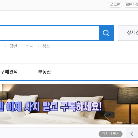
로그인
회원가
상세
말
당번
캐셔
청소
구매견적
부동산
기사더보기