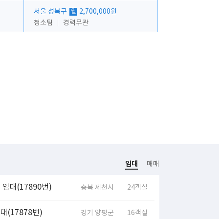
서울 성북구
2,700,000원
월
청소팀
경력무관
임대
매매
임대(17890번)
충북 제천시
24객실
(17878번)
경기 양평군
16객실