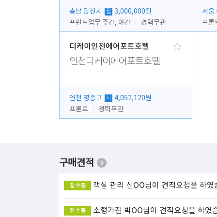
충남 당진시
3,000,000원
서울
월
프런트업무 주간, 야간
경력무관
프론
디케이인천에어포트호텔
인천디케이에어포트호텔
인천 영종구
4,052,120원
시
프론트
경력무관
구매견적
객실 관리
신OO님이 견적요청을 하였
접수중
소형가전
박OO님이 견적요청을 하였
접수중