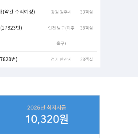
대(약간 수리예정)
강원 원주시
33객실
17823번)
인천 남구(미추
38객실
홀구)
828번)
경기 안산시
28객실