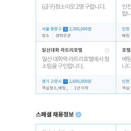
(급구)청소이모 2명 구합니다.
인천
합니
서울 중랑구
2,300,000원
인천
월
청소
경력무관
베팅
일산대화 라트리호텔
호텔
일산 대화역 라트리호텔에서 청
베팅
소팀을 구인합니다.
니다
경기 고양시
2,600,000원
인천
시
객실청소,베팅 ,
1년 이하
객실
스페셜 채용정보