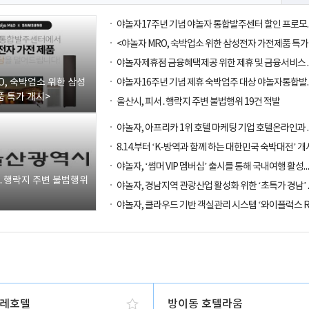
O, 숙박업소 위한 삼성
 특가 개시>
울산시, 피서․행락지 주변 불법행위 19건 적발
8.14.부터 ‘K-방역과 함께 하는 대한민국 숙박대전’ 개
야놀자, ‘썸머 VIP 멤버십’ 출시를 통해
서․행락지 주변 불법행위
레호텔
방이동 호텔라움