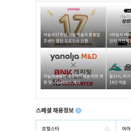
야놀자17주년 기념 야놀자 통합발
<야놀자 MR
주센터 할인 프로모션 진행
전자 가전제품
야놀자제휴점 금융혜택제공 위한 제
울산시, 피
휴 및 금융서비스 게시
19건 적발
스페셜 채용정보
호텔스타
아마