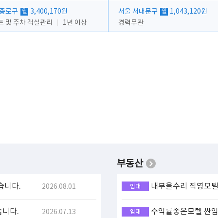
 종로구
3,400,170원
서울 서대문구
1,043,120원
월
월
트 및 주차 객실관리
1년 이상
경력무관
부동산
습니다.
내부올수리 직영모텔 
2026.08.01
임대
습니다.
수익률좋은모텔 싼임대
2026.07.13
임대