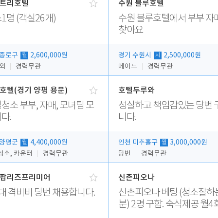
트리호텔
수원 블루호텔
1명 (객실26개)
수원 블루호텔에서 부부 자
찾아요
 종로구
2,600,000원
경기 수원시
2,500,000원
월
시
 외
경력무관
메이드
경력무관
호텔(경기 양평 용문)
호텔두루와
청소 부부, 자매, 모녀팀 모
성실하고 책임감있는 당번 
다.
니다.
 양평군
4,400,000원
인천 미추홀구
3,000,000원
월
월
청소, 카운터
경력무관
당번
경력무관
팝리즈프리미어
신촌피오나
대 격비비 당번 채용합니다.
신촌피오나 베팅 (청소잘하는
분) 2명 구함. 숙식제공 월4회휴
무