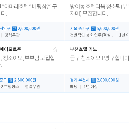
 *아마레호텔* 베팅삼촌 구
방이동 호텔라움 청소팀(부
다.
자매) 모집합니다.
 계양구
2,600,000원
서울 송파구
5,600,000원
월
월
경력무관
전반적인 청소 업무(객실청소.객실정리)
1년 
에어포트준
부천호텔 키노
, 청소이모, 부부팀 모집합
급구 청소이모 1명 구합니다
.
 중구
2,500,000원
경기 부천시
2,800,000원
월
월
 및 호텔청소
경력무관
베팅
1년 이상