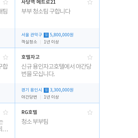
사당역 메트로21
매팀
부부 청소팀 구합니다
서울 관악구
5,800,000원
월
객실청소
1년 이상
호텔자고
구합
신규 용인자고호텔에서 야간당
번을 모십니다.
경기 용인시
3,300,000원
월
야간당번
1년 이상
RG호텔
청소 부부팀