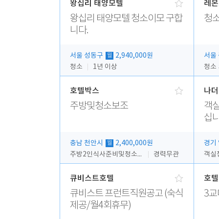
왕십리 태양모텔
레몬
왕십리 태양모텔 청소이모 구합
청소
니다.
서울 성동구
2,940,000원
서울
월
청소
1년 이상
청소
호텔박스
나더
주방및청소보조
객실
십니
충남 천안시
2,400,000원
경기
월
주방2인식사준비및청소린렌보조
경력무관
객실
큐비스트호텔
호텔
큐비스트 프런트직원공고 (숙식
3교
제공/월4회휴무)