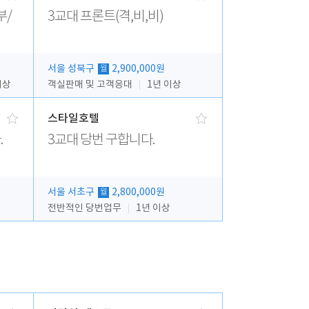
부/
3교대 프론트(격,비,비)
서울 성북구
2,900,000원
월
이상
객실판매 및 고객응대
1년 이상
스타일호텔
.
3교대 당번 구합니다.
서울 서초구
2,800,000원
월
전반적인 당번업무
1년 이상