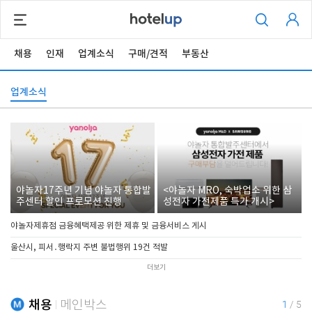
채용
인재
업계소식
구매/견적
부동산
업계소식
야놀자17주년 기념 야놀자 통합발
<야놀자 MRO, 숙박업소 위한 삼
주센터 할인 프로모션 진행
성전자 가전제품 특가 개시>
야놀자제휴점 금융혜택제공 위한 제휴 및 금융서비스 게시
울산시, 피서․행락지 주변 불법행위 19건 적발
더보기
채용
메인박스
1
/
5