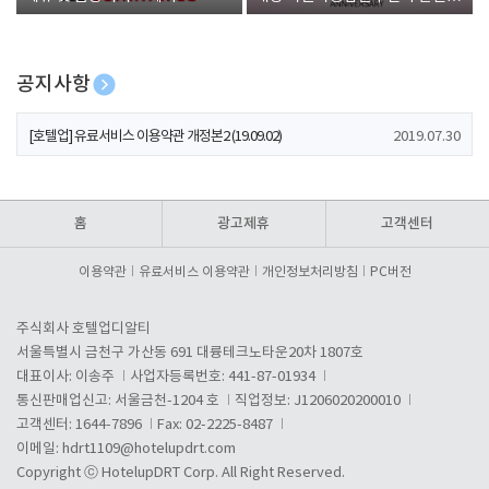
폰 증정
공지사항
[호텔업] 개인정보 처리방침 개정본1 (19.09.02)
2019.07.30
[호텔업] 유료서비스 이용약관 개정본2 (19.09.02)
2019.07.30
[호텔업] 개인정보 처리방침 개정본2 (19.09.02)
2019.07.30
홈
광고제휴
고객센터
이용약관
유료서비스 이용약관
개인정보처리방침
PC버전
주식회사 호텔업디알티
서울특별시 금천구 가산동 691 대륭테크노타운20차 1807호
대표이사: 이송주
사업자등록번호: 441-87-01934
통신판매업신고: 서울금천-1204 호
직업정보: J1206020200010
고객센터: 1644-7896
Fax: 02-2225-8487
이메일:
hdrt1109@hotelupdrt.com
Copyright ⓒ HotelupDRT Corp. All Right Reserved.