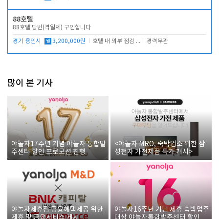
88호텔
88호텔 당번(격일제) 구인합니다
경기 용인시
월
3,200,000원
호텔 내 외부 점검 및 프런트 운영
경력무관
많이 본 기사
야놀자17주년 기념 야놀자 통합발
<야놀자 MRO, 숙박업소 위한 삼
주센터 할인 프로모션 진행
성전자 가전제품 특가 개시>
야놀자제휴점 금융혜택제공 위한
야놀자16주년 기념 제휴 숙박업주
제휴 및 금융서비스 게시
대상 야놀자통합발주센터 할인쿠