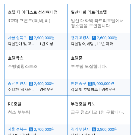
호텔 디 아티스트 성신여대점
일산대화 라트리호텔
3교대 프론트(격,비,비)
일산 대화역 라트리호텔에서
청소팀을 구인합니다.
서울 성북구
월
2,900,000원
경기 고양시
시
2,600,000원
객실판매 및 고객응대
1년 이상
객실청소,베팅 ,
1년 이하
호텔박스
호텔준
주방및청소보조
부부팀 모집합니다.
충남 천안시
월
2,400,000원
인천 중구
월
5,000,000원
주방2인식사준비및청소린렌보조
경력무관
객실 및 호텔청소
경력무관
RG호텔
부천호텔 키노
청소 부부팀
급구 청소이모 1명 구합니다.
서울 성북구
월
2,700,000원
경기 부천시
월
2,800,000원