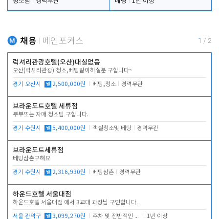
청소팀
경력무관
베팅
1년 이상
채용
메인포커스
1
/
2
럭셔리관광호텔(오산)대실없음
오산(럭셔리관광) 청소,베팅같이하실분 구합니다~
경기 오산시
월
2,500,000원
베팅,청소
경력무관
브라운도트호텔 세류점
부부또는 자매 청소팀 구합니다.
경기 수원시
월
5,400,000원
객실청소및 베팅
경력무관
브라운도트세류점
베팅삼촌구해요
경기 수원시
월
2,316,930원
베팅삼촌
경력무관
하운드호텔 서울대점
하운드호텔 서울대점 에서 3교대 과장님 구인합니다.
서울 관악구
월
3,099,270원
주차 및 전반적인 당번업무
1년 이상