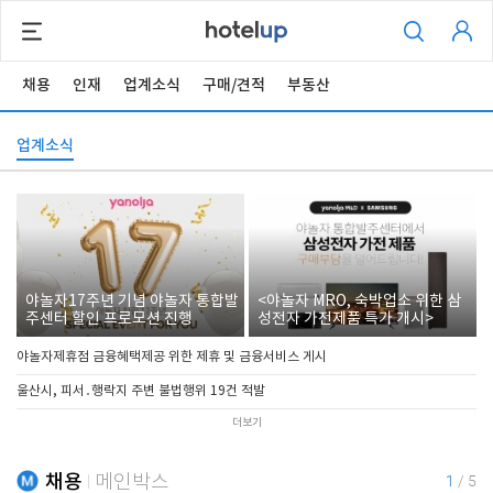
채용
인재
업계소식
구매/견적
부동산
업계소식
야놀자17주년 기념 야놀자 통합발
<야놀자 MRO, 숙박업소 위한 삼
주센터 할인 프로모션 진행
성전자 가전제품 특가 개시>
야놀자제휴점 금융혜택제공 위한 제휴 및 금융서비스 게시
울산시, 피서․행락지 주변 불법행위 19건 적발
더보기
채용
메인박스
1
/
5