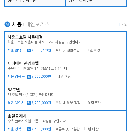
청소 외
경력무관
당번
경력무관
채용
메인포커스
1
/
2
하운드호텔 서울대점
하운드호텔 서울대점 에서 3교대 과장님 구인합니다.
서울 관악구
월
3,099,270원
주차 및 전반적인 당번업무
1년 이상
제이베이 관광호텔
수유제이베이호텔에서 청소팀 모집합니다
서울 강북구
월
5,600,000원
1년 이상
88호텔
88호텔 당번(격일제) 구인합니다
경기 용인시
월
3,200,000원
호텔 내 외부 점검 및 프런트 운영
경력무관
호텔클래시
수유 클래시호텔 프론트 과장님 구합니다.
서울 강북구
월
3,400,000원
프론트 및 객실관리
1년 이상