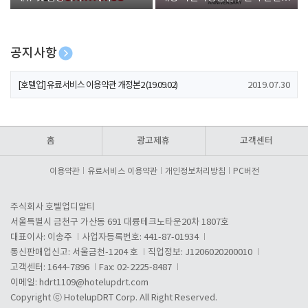
폰 증정
공지사항
[호텔업] 개인정보 처리방침 개정본1 (19.09.02)
2019.07.30
[호텔업] 유료서비스 이용약관 개정본2 (19.09.02)
2019.07.30
[호텔업] 개인정보 처리방침 개정본2 (19.09.02)
2019.07.30
홈
광고제휴
고객센터
이용약관
유료서비스 이용약관
개인정보처리방침
PC버전
주식회사 호텔업디알티
서울특별시 금천구 가산동 691 대륭테크노타운20차 1807호
대표이사: 이송주
사업자등록번호: 441-87-01934
통신판매업신고: 서울금천-1204 호
직업정보: J1206020200010
고객센터: 1644-7896
Fax: 02-2225-8487
이메일:
hdrt1109@hotelupdrt.com
Copyright ⓒ HotelupDRT Corp. All Right Reserved.