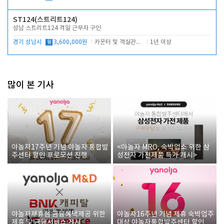
ST124(스트리트124)
성남 스트리트124 격일 근무자 구인
경기 성남시
월
3,600,000원
카운터 및 객실관리 전반
1년 이상
많이 본 기사
야놀자17주년 기념 야놀자 통합발
<야놀자 MRO, 숙박업소 위한 삼
주센터 할인 프로모션 진행
성전자 가전제품 특가 개시>
야놀자제휴점 금융혜택제공 위한
야놀자16주년 기념 제휴 숙박업주
제휴 및 금융서비스 게시
대상 야놀자통합발주센터 할인쿠