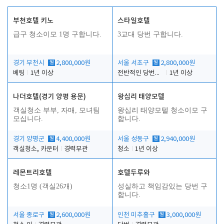
부천호텔 키노
스타일호텔
급구 청소이모 1명 구합니다.
3교대 당번 구합니다.
경기 부천시
월
2,800,000원
서울 서초구
월
2,800,000원
베팅
1년 이상
전반적인 당번업무
1년 이상
나더호텔(경기 양평 용문)
왕십리 태양모텔
객실청소 부부, 자매, 모녀팀
왕십리 태양모텔 청소이모 구
모십니다.
합니다.
경기 양평군
월
4,400,000원
서울 성동구
월
2,940,000원
객실청소, 카운터
경력무관
청소
1년 이상
레몬트리호텔
호텔두루와
청소1명 (객실26개)
성실하고 책임감있는 당번 구
합니다.
서울 종로구
월
2,600,000원
인천 미추홀구
월
3,000,000원