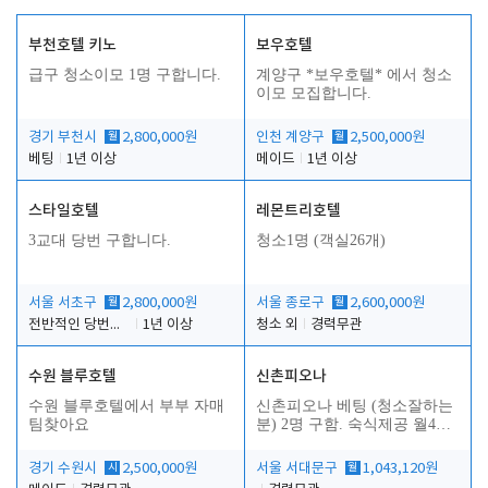
부천호텔 키노
보우호텔
급구 청소이모 1명 구합니다.
계양구 *보우호텔* 에서 청소
이모 모집합니다.
경기 부천시
월
2,800,000원
인천 계양구
월
2,500,000원
베팅
1년 이상
메이드
1년 이상
스타일호텔
레몬트리호텔
3교대 당번 구합니다.
청소1명 (객실26개)
서울 서초구
월
2,800,000원
서울 종로구
월
2,600,000원
전반적인 당번업무
1년 이상
청소 외
경력무관
수원 블루호텔
신촌피오나
수원 블루호텔에서 부부 자매
신촌피오나 베팅 (청소잘하는
팀찾아요
분) 2명 구함. 숙식제공 월4회
휴무
경기 수원시
시
2,500,000원
서울 서대문구
월
1,043,120원