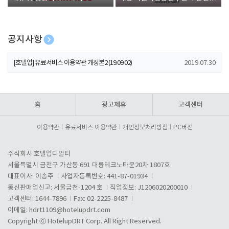
폰 증정
공지사항
[호텔업] 개인정보 처리방침 개정본1 (19.09.02)
2019.07.30
[호텔업] 유료서비스 이용약관 개정본2 (19.09.02)
2019.07.30
[호텔업] 개인정보 처리방침 개정본2 (19.09.02)
2019.07.30
홈
광고제휴
고객센터
이용약관
유료서비스 이용약관
개인정보처리방침
PC버전
주식회사 호텔업디알티
서울특별시 금천구 가산동 691 대륭테크노타운20차 1807호
대표이사: 이송주
사업자등록번호: 441-87-01934
통신판매업신고: 서울금천-1204 호
직업정보: J1206020200010
고객센터: 1644-7896
Fax: 02-2225-8487
이메일:
hdrt1109@hotelupdrt.com
Copyright ⓒ HotelupDRT Corp. All Right Reserved.