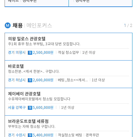
메이드
경력무관
경력무관
채용
메인포커스
1
/
2
의왕 밀로스 관광호텔
주1회 휴무 청소 부부팀, 3교대 당번 모집합니다.
경기 의왕시
월
2,500,000원
객실 청소업무
1년 이상
바로호텔
청소한분..<캐셔 한분>.. 구합니다.
경기 하남시
월
2,600,000원
베팅.,청소<<캐셔 모셔봅니다.
1년 이상
제이베이 관광호텔
수유제이베이호텔에서 청소팀 모집합니다
서울 강북구
월
5,600,000원
1년 이상
브라운도트호텔 세류점
부부또는 자매 청소팀 구합니다.
경기 수원시
월
5,400,000원
객실청소및 베팅
경력무관