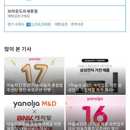
브라운도트세류점
베팅삼촌구해요
경기 수원시
월
2,316,930원
베팅삼촌
경력무관
많이 본 기사
야놀자17주년 기념 야놀자 통합발
<야놀자 MRO, 숙박업소 위한 삼
주센터 할인 프로모션 진행
성전자 가전제품 특가 개시>
야놀자제휴점 금융혜택제공 위한
야놀자16주년 기념 제휴 숙박업주
제휴 및 금융서비스 게시
대상 야놀자통합발주센터 할인쿠