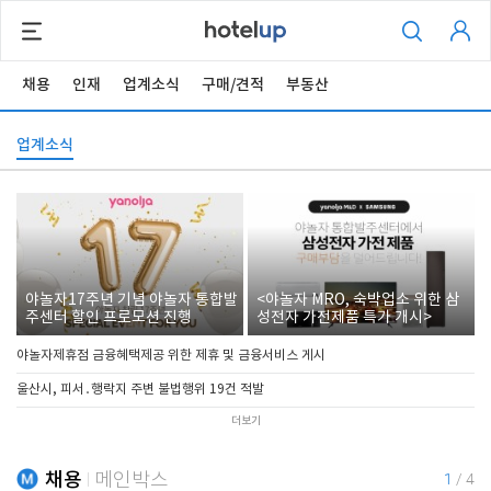
채용
인재
업계소식
구매/견적
부동산
업계소식
야놀자17주년 기념 야놀자 통합발
<야놀자 MRO, 숙박업소 위한 삼
주센터 할인 프로모션 진행
성전자 가전제품 특가 개시>
야놀자제휴점 금융혜택제공 위한 제휴 및 금융서비스 게시
울산시, 피서․행락지 주변 불법행위 19건 적발
더보기
채용
메인박스
1
/
4