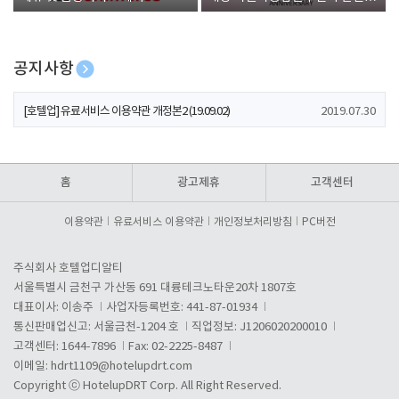
폰 증정
공지사항
[호텔업] 개인정보 처리방침 개정본1 (19.09.02)
2019.07.30
[호텔업] 유료서비스 이용약관 개정본2 (19.09.02)
2019.07.30
[호텔업] 개인정보 처리방침 개정본2 (19.09.02)
2019.07.30
홈
광고제휴
고객센터
이용약관
유료서비스 이용약관
개인정보처리방침
PC버전
주식회사 호텔업디알티
서울특별시 금천구 가산동 691 대륭테크노타운20차 1807호
대표이사: 이송주
사업자등록번호: 441-87-01934
통신판매업신고: 서울금천-1204 호
직업정보: J1206020200010
고객센터: 1644-7896
Fax: 02-2225-8487
이메일:
hdrt1109@hotelupdrt.com
Copyright ⓒ HotelupDRT Corp. All Right Reserved.