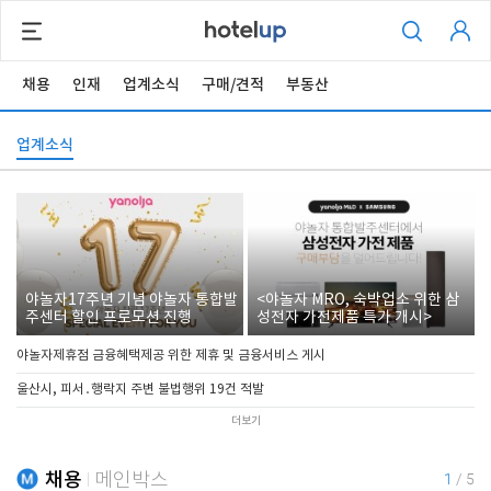
채용
인재
업계소식
구매/견적
부동산
업계소식
야놀자17주년 기념 야놀자 통합발
<야놀자 MRO, 숙박업소 위한 삼
주센터 할인 프로모션 진행
성전자 가전제품 특가 개시>
야놀자제휴점 금융혜택제공 위한 제휴 및 금융서비스 게시
울산시, 피서․행락지 주변 불법행위 19건 적발
더보기
채용
메인박스
1
/
5