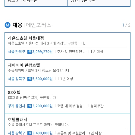
청소 외
경력무관
당번
경력무관
채용
메인포커스
1
/
2
하운드호텔 서울대점
하운드호텔 서울대점 에서 3교대 과장님 구인합니다.
서울 관악구
월
3,099,270원
주차 및 전반적인 당번업무
1년 이상
제이베이 관광호텔
수유제이베이호텔에서 청소팀 모집합니다
서울 강북구
월
5,600,000원
1년 이상
88호텔
88호텔 당번(격일제) 구인합니다
경기 용인시
월
3,200,000원
호텔 내 외부 점검 및 프런트 운영
경력무관
호텔클래시
수유 클래시호텔 프론트 과장님 구합니다.
서울 강북구
월
3,400,000원
프론트 및 객실관리
1년 이상