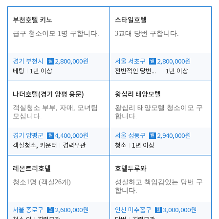
부천호텔 키노
스타일호텔
급구 청소이모 1명 구합니다.
3교대 당번 구합니다.
경기 부천시
월
2,800,000원
서울 서초구
월
2,800,000원
베팅
1년 이상
전반적인 당번업무
1년 이상
나더호텔(경기 양평 용문)
왕십리 태양모텔
객실청소 부부, 자매, 모녀팀
왕십리 태양모텔 청소이모 구
모십니다.
합니다.
경기 양평군
월
4,400,000원
서울 성동구
월
2,940,000원
객실청소, 카운터
경력무관
청소
1년 이상
레몬트리호텔
호텔두루와
청소1명 (객실26개)
성실하고 책임감있는 당번 구
합니다.
서울 종로구
월
2,600,000원
인천 미추홀구
월
3,000,000원