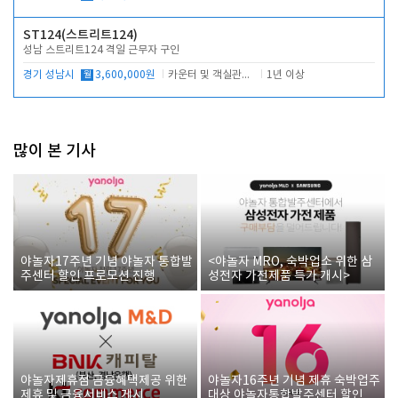
ST124(스트리트124)
성남 스트리트124 격일 근무자 구인
경기 성남시
월
3,600,000원
카운터 및 객실관리 전반
1년 이상
많이 본 기사
야놀자17주년 기념 야놀자 통합발
<야놀자 MRO, 숙박업소 위한 삼
주센터 할인 프로모션 진행
성전자 가전제품 특가 개시>
야놀자제휴점 금융혜택제공 위한
야놀자16주년 기념 제휴 숙박업주
제휴 및 금융서비스 게시
대상 야놀자통합발주센터 할인쿠