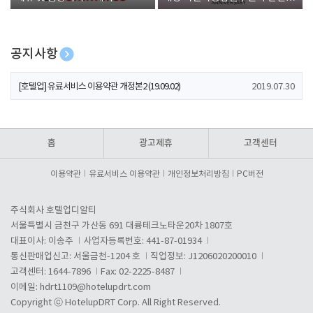
폰 증정
공지사항
[호텔업] 개인정보 처리방침 개정본1 (19.09.02)
2019.07.30
[호텔업] 유료서비스 이용약관 개정본2 (19.09.02)
2019.07.30
[호텔업] 개인정보 처리방침 개정본2 (19.09.02)
2019.07.30
홈
광고제휴
고객센터
이용약관
유료서비스 이용약관
개인정보처리방침
PC버전
주식회사 호텔업디알티
서울특별시 금천구 가산동 691 대륭테크노타운20차 1807호
대표이사: 이송주
사업자등록번호: 441-87-01934
통신판매업신고: 서울금천-1204 호
직업정보: J1206020200010
고객센터: 1644-7896
Fax: 02-2225-8487
이메일:
hdrt1109@hotelupdrt.com
Copyright ⓒ HotelupDRT Corp. All Right Reserved.