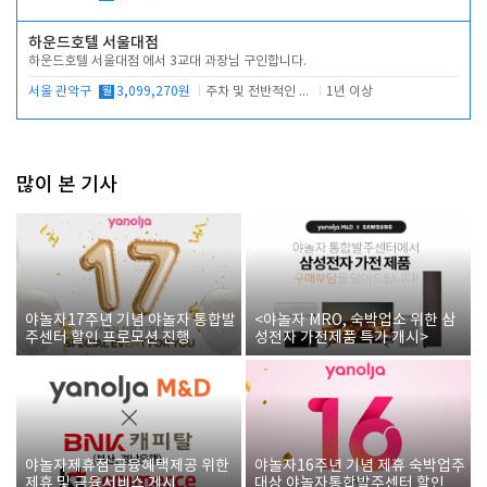
하운드호텔 서울대점
하운드호텔 서울대점 에서 3교대 과장님 구인합니다.
서울 관악구
월
3,099,270원
주차 및 전반적인 당번업무
1년 이상
많이 본 기사
야놀자17주년 기념 야놀자 통합발
<야놀자 MRO, 숙박업소 위한 삼
주센터 할인 프로모션 진행
성전자 가전제품 특가 개시>
야놀자제휴점 금융혜택제공 위한
야놀자16주년 기념 제휴 숙박업주
제휴 및 금융서비스 게시
대상 야놀자통합발주센터 할인쿠