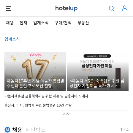
채용
인재
업계소식
구매/견적
부동산
업계소식
야놀자17주년 기념 야놀자 통합발
<야놀자 MRO, 숙박업소 위한 삼
주센터 할인 프로모션 진행
성전자 가전제품 특가 개시>
야놀자제휴점 금융혜택제공 위한 제휴 및 금융서비스 게시
울산시, 피서․행락지 주변 불법행위 19건 적발
더보기
채용
메인박스
1
/
4