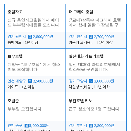
호텔자고
더 그레이 호텔
신규 용인자고호텔에서 메이
(3교대)상록수 더그레이 호텔
드 부부팀자매팀을 모십니다.
에서 함께 일할 과장님을 구합
니다.
경기 용인시
월
2,800,000원
경기 안산시
월
2,700,000원
룸메이드
1년 이상
카운터 고객응대 및 야간더블청소
1년 이상
보우호텔
일산대화 라트리호텔
인
계양구 *보우호텔* 에서 청소
일산 대화역 라트리호텔에서
이모 모집합니다.
청소팀을 구인합니다.
인천 계양구
월
2,500,000원
경기 고양시
시
2,600,000원
메이드
1년 이상
객실청소,베팅 ,
1년 이하
호텔준
부천호텔 키노
부부팀 모집합니다.
급구 청소이모 1명 구합니다.
인천 중구
월
5,000,000원
경기 부천시
월
2,800,000원