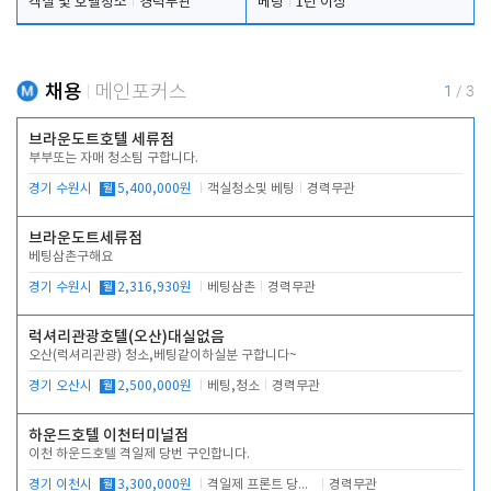
객실 및 호텔청소
경력무관
베팅
1년 이상
채용
메인포커스
1
/
3
브라운도트호텔 세류점
부부또는 자매 청소팀 구합니다.
경기 수원시
월
5,400,000원
객실청소및 베팅
경력무관
브라운도트세류점
베팅삼촌구해요
경기 수원시
월
2,316,930원
베팅삼촌
경력무관
럭셔리관광호텔(오산)대실없음
오산(럭셔리관광) 청소,베팅같이하실분 구합니다~
경기 오산시
월
2,500,000원
베팅,청소
경력무관
하운드호텔 이천터미널점
이천 하운드호텔 격일제 당번 구인합니다.
경기 이천시
월
3,300,000원
격일제 프론트 당번 업무로 주차 및 객실 점검
경력무관