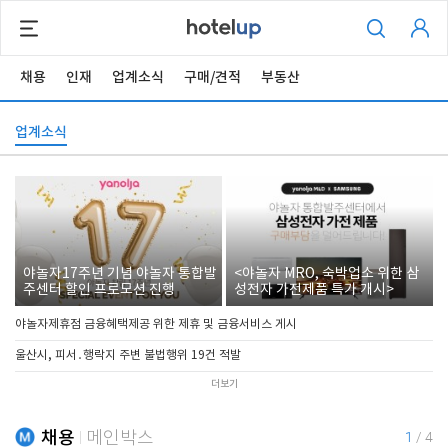
채용
인재
업계소식
구매/견적
부동산
업계소식
야놀자17주년 기념 야놀자 통합발
<야놀자 MRO, 숙박업소 위한 삼
주센터 할인 프로모션 진행
성전자 가전제품 특가 개시>
야놀자제휴점 금융혜택제공 위한 제휴 및 금융서비스 게시
울산시, 피서․행락지 주변 불법행위 19건 적발
더보기
채용
메인박스
1
/
4