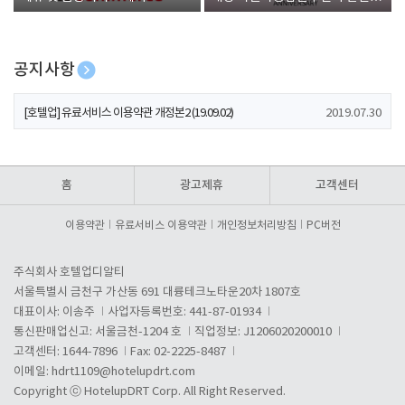
폰 증정
공지사항
[호텔업] 개인정보 처리방침 개정본1 (19.09.02)
2019.07.30
[호텔업] 유료서비스 이용약관 개정본2 (19.09.02)
2019.07.30
[호텔업] 개인정보 처리방침 개정본2 (19.09.02)
2019.07.30
홈
광고제휴
고객센터
이용약관
유료서비스 이용약관
개인정보처리방침
PC버전
주식회사 호텔업디알티
서울특별시 금천구 가산동 691 대륭테크노타운20차 1807호
대표이사: 이송주
사업자등록번호: 441-87-01934
통신판매업신고: 서울금천-1204 호
직업정보: J1206020200010
고객센터: 1644-7896
Fax: 02-2225-8487
이메일:
hdrt1109@hotelupdrt.com
Copyright ⓒ HotelupDRT Corp. All Right Reserved.