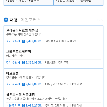
객실청소,베팅 ,
1년 이하
객실 및 호텔청소
경력무관
채용
메인포커스
1
/
2
브라운도트호텔 세류점
부부또는 자매 청소팀 구합니다.
경기 수원시
월
5,400,000원
객실청소및 베팅
경력무관
브라운도트세류점
베팅삼촌구해요
경기 수원시
월
2,316,930원
베팅삼촌
경력무관
바로호텔
청소한분..<캐셔 한분>.. 구합니다.
경기 하남시
월
2,600,000원
베팅.,청소<<캐셔 모셔봅니다.
1년 이상
하운드호텔 서울대점
하운드호텔 서울대점 에서 3교대 과장님 구인합니다.
서울 관악구
월
3,099,270원
주차 및 전반적인 당번업무
1년 이상