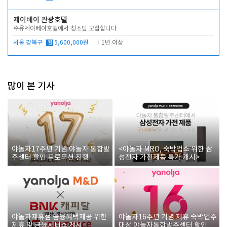
제이베이 관광호텔
수유제이베이호텔에서 청소팀 모집합니다
서울 강북구
월
5,600,000원
1년 이상
많이 본 기사
야놀자17주년 기념 야놀자 통합발
<야놀자 MRO, 숙박업소 위한 삼
주센터 할인 프로모션 진행
성전자 가전제품 특가 개시>
야놀자제휴점 금융혜택제공 위한
야놀자16주년 기념 제휴 숙박업주
제휴 및 금융서비스 게시
대상 야놀자통합발주센터 할인쿠