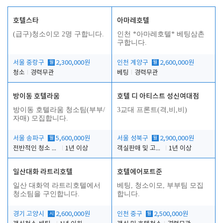
호텔스타
아마레호텔
(급구)청소이모 2명 구합니다.
인천 *아마레호텔* 베팅삼촌
구합니다.
서울 중랑구
월
2,300,000원
인천 계양구
월
2,600,000원
청소
경력무관
베팅
경력무관
방이동 호텔라움
호텔 디 아티스트 성신여대점
방이동 호텔라움 청소팀(부부/
3교대 프론트(격,비,비)
자매) 모집합니다.
서울 송파구
월
5,600,000원
서울 성북구
월
2,900,000원
전반적인 청소 업무(객실청소.객실정리)
1년 이상
객실판매 및 고객응대
1년 이상
일산대화 라트리호텔
호텔에어포트준
일산 대화역 라트리호텔에서
베팅, 청소이모, 부부팀 모집
청소팀을 구인합니다.
합니다.
경기 고양시
시
2,600,000원
인천 중구
월
2,500,000원