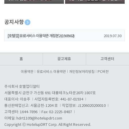
폰 증정
공지사항
[호텔업] 개인정보 처리방침 개정본1 (19.09.02)
2019.07.30
[호텔업] 유료서비스 이용약관 개정본2 (19.09.02)
2019.07.30
[호텔업] 개인정보 처리방침 개정본2 (19.09.02)
2019.07.30
홈
광고제휴
고객센터
이용약관
유료서비스 이용약관
개인정보처리방침
PC버전
주식회사 호텔업디알티
서울특별시 금천구 가산동 691 대륭테크노타운20차 1807호
대표이사: 이송주
사업자등록번호: 441-87-01934
통신판매업신고: 서울금천-1204 호
직업정보: J1206020200010
고객센터: 1644-7896
Fax: 02-2225-8487
이메일:
hdrt1109@hotelupdrt.com
Copyright ⓒ HotelupDRT Corp. All Right Reserved.