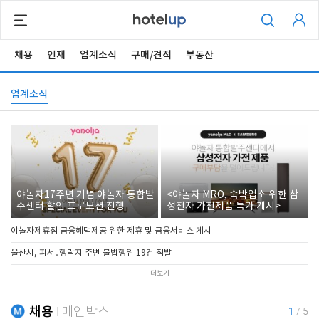
채용
인재
업계소식
구매/견적
부동산
업계소식
야놀자17주년 기념 야놀자 통합발
<야놀자 MRO, 숙박업소 위한 삼
주센터 할인 프로모션 진행
성전자 가전제품 특가 개시>
야놀자제휴점 금융혜택제공 위한 제휴 및 금융서비스 게시
울산시, 피서․행락지 주변 불법행위 19건 적발
더보기
채용
메인박스
1
/
5