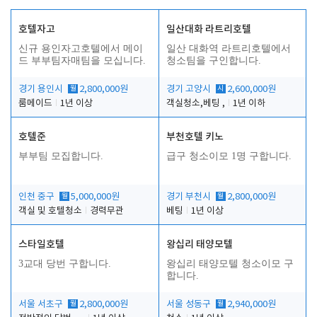
호텔자고
일산대화 라트리호텔
신규 용인자고호텔에서 메이
일산 대화역 라트리호텔에서
드 부부팀자매팀을 모십니다.
청소팀을 구인합니다.
경기 용인시
월
2,800,000원
경기 고양시
시
2,600,000원
룸메이드
1년 이상
객실청소,베팅 ,
1년 이하
호텔준
부천호텔 키노
부부팀 모집합니다.
급구 청소이모 1명 구합니다.
인천 중구
월
5,000,000원
경기 부천시
월
2,800,000원
객실 및 호텔청소
경력무관
베팅
1년 이상
스타일호텔
왕십리 태양모텔
3교대 당번 구합니다.
왕십리 태양모텔 청소이모 구
합니다.
서울 서초구
월
2,800,000원
서울 성동구
월
2,940,000원