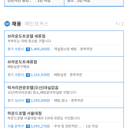
전반적인 당번업무
1년 이상
청소
1년 이상
채용
메인포커스
1
/
2
브라운도트호텔 세류점
부부또는 자매 청소팀 구합니다.
경기 수원시
월
5,400,000원
객실청소및 베팅
경력무관
브라운도트세류점
베팅삼촌구해요
경기 수원시
월
2,316,930원
베팅삼촌
경력무관
럭셔리관광호텔(오산)대실없음
오산(럭셔리관광) 청소,베팅같이하실분 구합니다~
경기 오산시
월
2,500,000원
베팅,청소
경력무관
하운드호텔 서울대점
하운드호텔 서울대점 에서 3교대 과장님 구인합니다.
서울 관악구
월
3,099,270원
주차 및 전반적인 당번업무
1년 이상