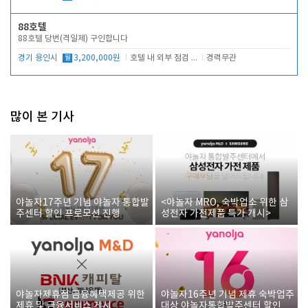
88호텔
88호텔 당번(격일제) 구인합니다
경기 용인시
월
3,200,000원
호텔 내 외부 점검 및 프런트 운영
경력무관
많이 본 기사
야놀자17주년 기념 야놀자 통합발
<야놀자 MRO, 숙박업소 위한 삼
주센터 할인 프로모션 진행
성전자 가전제품 특가 개시>
야놀자제휴점 금융혜택제공 위한
야놀자16주년 기념 제휴 숙박업주
제휴 및 금융서비스 게시
대상 야놀자통합발주센터 할인쿠