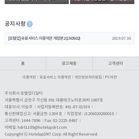
폰 증정
공지사항
[호텔업] 개인정보 처리방침 개정본1 (19.09.02)
2019.07.30
[호텔업] 유료서비스 이용약관 개정본2 (19.09.02)
2019.07.30
[호텔업] 개인정보 처리방침 개정본2 (19.09.02)
2019.07.30
홈
광고제휴
고객센터
이용약관
유료서비스 이용약관
개인정보처리방침
PC버전
주식회사 호텔업디알티
서울특별시 금천구 가산동 691 대륭테크노타운20차 1807호
대표이사: 이송주
사업자등록번호: 441-87-01934
통신판매업신고: 서울금천-1204 호
직업정보: J1206020200010
고객센터: 1644-7896
Fax: 02-2225-8487
이메일:
hdrt1109@hotelupdrt.com
Copyright ⓒ HotelupDRT Corp. All Right Reserved.