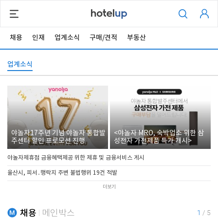
채용
인재
업계소식
구매/견적
부동산
업계소식
야놀자17주년 기념 야놀자 통합발
<야놀자 MRO, 숙박업소 위한 삼
주센터 할인 프로모션 진행
성전자 가전제품 특가 개시>
야놀자제휴점 금융혜택제공 위한 제휴 및 금융서비스 게시
울산시, 피서․행락지 주변 불법행위 19건 적발
더보기
채용
메인박스
1
/
5