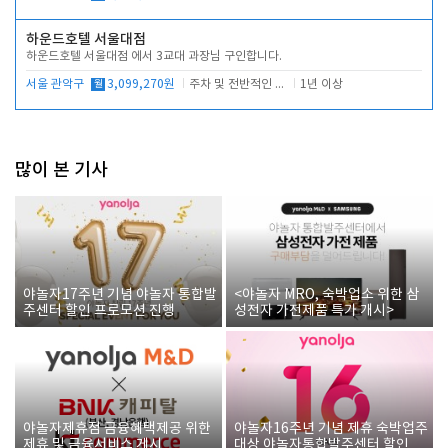
하운드호텔 서울대점
하운드호텔 서울대점 에서 3교대 과장님 구인합니다.
서울 관악구
월
3,099,270원
주차 및 전반적인 당번업무
1년 이상
많이 본 기사
야놀자17주년 기념 야놀자 통합발
<야놀자 MRO, 숙박업소 위한 삼
주센터 할인 프로모션 진행
성전자 가전제품 특가 개시>
야놀자제휴점 금융혜택제공 위한
야놀자16주년 기념 제휴 숙박업주
제휴 및 금융서비스 게시
대상 야놀자통합발주센터 할인쿠