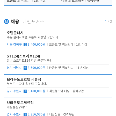
프론트 및 객실관리
1년 이상
객실 및 호텔청소
경력무관
채용
메인포커스
1
/
2
호텔클래시
수유 클래시호텔 프론트 과장님 구합니다.
서울 강북구
월
3,400,000원
프론트 및 객실관리
1년 이상
ST124(스트리트124)
성남 스트리트124 격일 근무자 구인
경기 성남시
월
3,600,000원
카운터 및 객실관리 전반
1년 이상
브라운도트호텔 세류점
부부또는 자매 청소팀 구합니다.
경기 수원시
월
5,400,000원
객실청소및 베팅
경력무관
브라운도트세류점
베팅삼촌구해요
경기 수원시
월
2,316,930원
베팅삼촌
경력무관