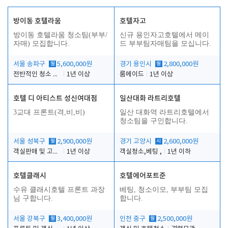
방이동 호텔라움
호텔자고
방이동 호텔라움 청소팀(부부/
신규 용인자고호텔에서 메이
자매) 모집합니다.
드 부부팀자매팀을 모십니다.
서울 송파구
월
5,600,000원
경기 용인시
월
2,800,000원
전반적인 청소 업무(객실청소.객실정리)
1년 이상
룸메이드
1년 이상
호텔 디 아티스트 성신여대점
일산대화 라트리호텔
3교대 프론트(격,비,비)
일산 대화역 라트리호텔에서
청소팀을 구인합니다.
서울 성북구
월
2,900,000원
경기 고양시
시
2,600,000원
객실판매 및 고객응대
1년 이상
객실청소,베팅 ,
1년 이하
호텔클래시
호텔에어포트준
수유 클래시호텔 프론트 과장
베팅, 청소이모, 부부팀 모집
님 구합니다.
합니다.
서울 강북구
월
3,400,000원
인천 중구
월
2,500,000원