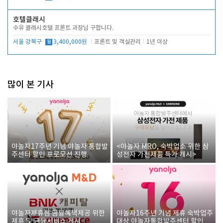
호텔클래시
수유 클래시호텔 프론트 과장님 구합니다.
서울 강북구
월
3,400,000원
프론트 및 객실관리
1년 이상
많이 본 기사
야놀자17주년 기념 야놀자 통합발
<야놀자 MRO, 숙박업소 위한 삼
주센터 할인 프로모션 진행
성전자 가전제품 특가 개시>
야놀자제휴점 금융혜택제공 위한
야놀자16주년 기념 제휴 숙박업주
제휴 및 금융서비스 게시
대상 야놀자통합발주센터 할인쿠