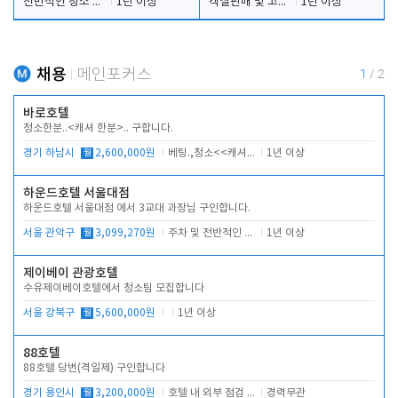
전반적인 청소 업무(객실청소.객실정리)
1년 이상
객실판매 및 고객응대
1년 이상
채용
메인포커스
1
/
2
바로호텔
청소한분..<캐셔 한분>.. 구합니다.
경기 하남시
월
2,600,000원
베팅.,청소<<캐셔 모셔봅니다.
1년 이상
하운드호텔 서울대점
하운드호텔 서울대점 에서 3교대 과장님 구인합니다.
서울 관악구
월
3,099,270원
주차 및 전반적인 당번업무
1년 이상
제이베이 관광호텔
수유제이베이호텔에서 청소팀 모집합니다
서울 강북구
월
5,600,000원
1년 이상
88호텔
88호텔 당번(격일제) 구인합니다
경기 용인시
월
3,200,000원
호텔 내 외부 점검 및 프런트 운영
경력무관