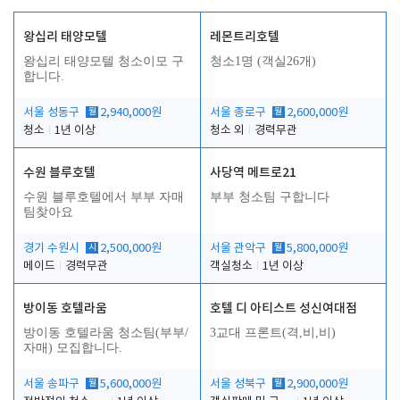
왕십리 태양모텔
레몬트리호텔
왕십리 태양모텔 청소이모 구
청소1명 (객실26개)
합니다.
서울 성동구
월
2,940,000원
서울 종로구
월
2,600,000원
청소
1년 이상
청소 외
경력무관
수원 블루호텔
사당역 메트로21
수원 블루호텔에서 부부 자매
부부 청소팀 구합니다
팀찾아요
경기 수원시
시
2,500,000원
서울 관악구
월
5,800,000원
메이드
경력무관
객실청소
1년 이상
방이동 호텔라움
호텔 디 아티스트 성신여대점
방이동 호텔라움 청소팀(부부/
3교대 프론트(격,비,비)
자매) 모집합니다.
서울 송파구
월
5,600,000원
서울 성북구
월
2,900,000원