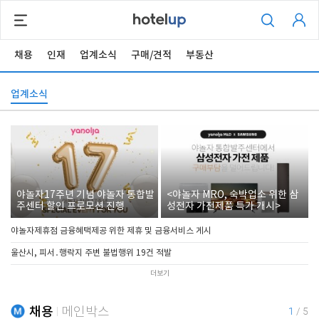
채용
인재
업계소식
구매/견적
부동산
업계소식
야놀자17주년 기념 야놀자 통합발
<야놀자 MRO, 숙박업소 위한 삼
주센터 할인 프로모션 진행
성전자 가전제품 특가 개시>
야놀자제휴점 금융혜택제공 위한 제휴 및 금융서비스 게시
울산시, 피서․행락지 주변 불법행위 19건 적발
더보기
채용
메인박스
1
/
5