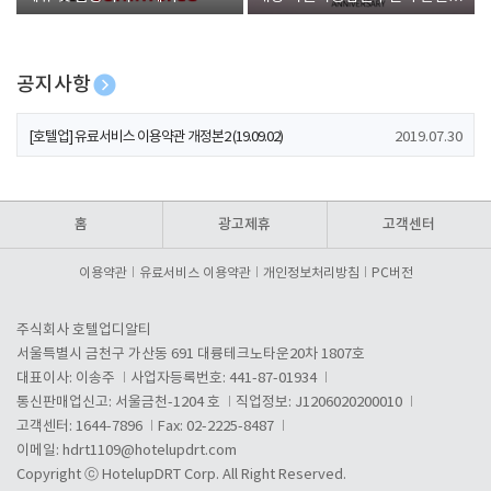
폰 증정
공지사항
[호텔업] 개인정보 처리방침 개정본1 (19.09.02)
2019.07.30
[호텔업] 유료서비스 이용약관 개정본2 (19.09.02)
2019.07.30
[호텔업] 개인정보 처리방침 개정본2 (19.09.02)
2019.07.30
홈
광고제휴
고객센터
이용약관
유료서비스 이용약관
개인정보처리방침
PC버전
주식회사 호텔업디알티
서울특별시 금천구 가산동 691 대륭테크노타운20차 1807호
대표이사: 이송주
사업자등록번호: 441-87-01934
통신판매업신고: 서울금천-1204 호
직업정보: J1206020200010
고객센터: 1644-7896
Fax: 02-2225-8487
이메일:
hdrt1109@hotelupdrt.com
Copyright ⓒ HotelupDRT Corp. All Right Reserved.