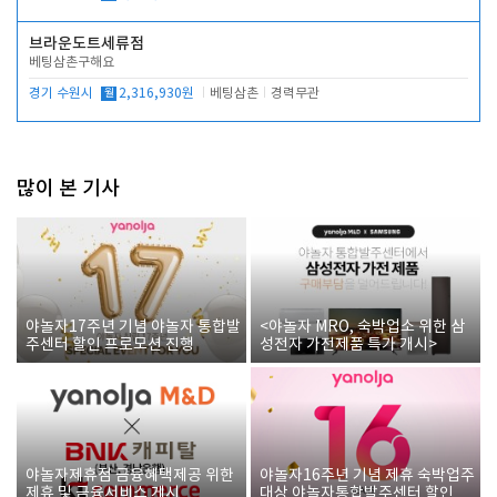
브라운도트세류점
베팅삼촌구해요
경기 수원시
월
2,316,930원
베팅삼촌
경력무관
많이 본 기사
야놀자17주년 기념 야놀자 통합발
<야놀자 MRO, 숙박업소 위한 삼
주센터 할인 프로모션 진행
성전자 가전제품 특가 개시>
야놀자제휴점 금융혜택제공 위한
야놀자16주년 기념 제휴 숙박업주
제휴 및 금융서비스 게시
대상 야놀자통합발주센터 할인쿠