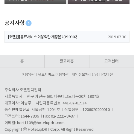
폰 증정
공지사항
[호텔업] 개인정보 처리방침 개정본1 (19.09.02)
2019.07.30
[호텔업] 유료서비스 이용약관 개정본2 (19.09.02)
2019.07.30
[호텔업] 개인정보 처리방침 개정본2 (19.09.02)
2019.07.30
홈
광고제휴
고객센터
이용약관
유료서비스 이용약관
개인정보처리방침
PC버전
주식회사 호텔업디알티
서울특별시 금천구 가산동 691 대륭테크노타운20차 1807호
대표이사: 이송주
사업자등록번호: 441-87-01934
통신판매업신고: 서울금천-1204 호
직업정보: J1206020200010
고객센터: 1644-7896
Fax: 02-2225-8487
이메일:
hdrt1109@hotelupdrt.com
Copyright ⓒ HotelupDRT Corp. All Right Reserved.