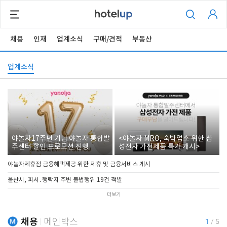
채용
인재
업계소식
구매/견적
부동산
업계소식
야놀자17주년 기념 야놀자 통합발
<야놀자 MRO, 숙박업소 위한 삼
주센터 할인 프로모션 진행
성전자 가전제품 특가 개시>
야놀자제휴점 금융혜택제공 위한 제휴 및 금융서비스 게시
울산시, 피서․행락지 주변 불법행위 19건 적발
더보기
채용
메인박스
1
/
5