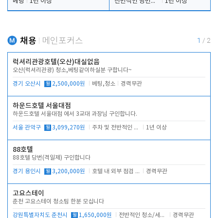
베팅
1년 이상
전반적인 당번업무
1년 이상
채용
메인포커스
1
/
2
럭셔리관광호텔(오산)대실없음
오산(럭셔리관광) 청소,베팅같이하실분 구합니다~
경기 오산시
월
2,500,000원
베팅,청소
경력무관
하운드호텔 서울대점
하운드호텔 서울대점 에서 3교대 과장님 구인합니다.
서울 관악구
월
3,099,270원
주차 및 전반적인 당번업무
1년 이상
88호텔
88호텔 당번(격일제) 구인합니다
경기 용인시
월
3,200,000원
호텔 내 외부 점검 및 프런트 운영
경력무관
고요스테이
춘천 고요스테이 청소팀 한분 모십니다
강원특별자치도 춘천시
월
1,650,000원
전반적인 청소/세탁업무
경력무관