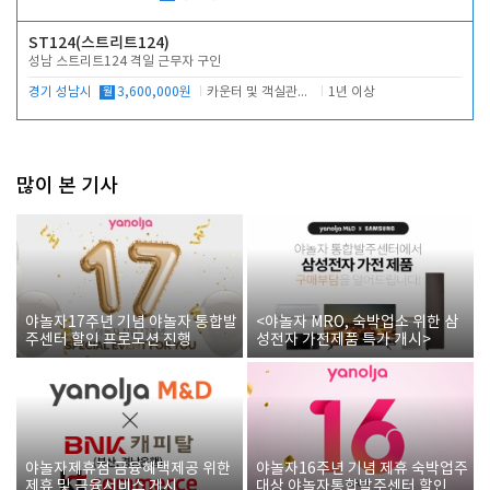
ST124(스트리트124)
성남 스트리트124 격일 근무자 구인
경기 성남시
월
3,600,000원
카운터 및 객실관리 전반
1년 이상
많이 본 기사
야놀자17주년 기념 야놀자 통합발
<야놀자 MRO, 숙박업소 위한 삼
주센터 할인 프로모션 진행
성전자 가전제품 특가 개시>
야놀자제휴점 금융혜택제공 위한
야놀자16주년 기념 제휴 숙박업주
제휴 및 금융서비스 게시
대상 야놀자통합발주센터 할인쿠