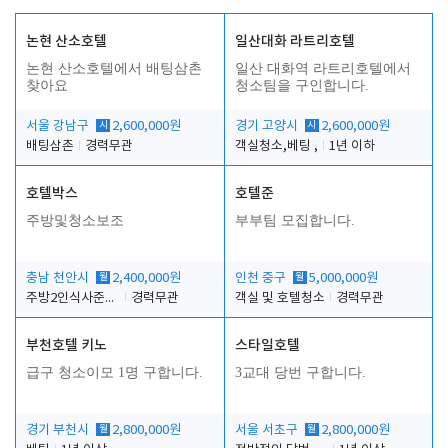
논현 산소호텔
일산대화 라트리호텔
논현 산소호텔에서 배팅삼촌
일산 대화역 라트리호텔에서
찾아요
청소팀을 구인합니다.
서울 강남구
시
2,600,000원
경기 고양시
시
2,600,000원
배팅삼촌
경력무관
객실청소,베팅 ,
1년 이하
호텔박스
호텔준
주방및청소보조
부부팀 모집합니다.
충남 천안시
월
2,400,000원
인천 중구
월
5,000,000원
주방2인식사준비및청소린렌보조
경력무관
객실 및 호텔청소
경력무관
부천호텔 키노
스타일호텔
급구 청소이모 1명 구합니다.
3교대 당번 구합니다.
경기 부천시
월
2,800,000원
서울 서초구
월
2,800,000원