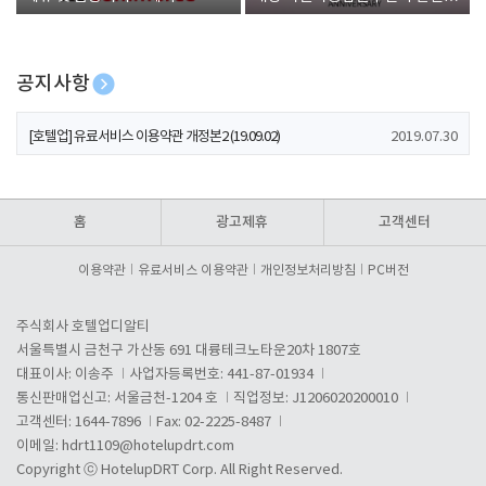
폰 증정
공지사항
[호텔업] 개인정보 처리방침 개정본1 (19.09.02)
2019.07.30
[호텔업] 유료서비스 이용약관 개정본2 (19.09.02)
2019.07.30
[호텔업] 개인정보 처리방침 개정본2 (19.09.02)
2019.07.30
홈
광고제휴
고객센터
이용약관
유료서비스 이용약관
개인정보처리방침
PC버전
주식회사 호텔업디알티
서울특별시 금천구 가산동 691 대륭테크노타운20차 1807호
대표이사: 이송주
사업자등록번호: 441-87-01934
통신판매업신고: 서울금천-1204 호
직업정보: J1206020200010
고객센터: 1644-7896
Fax: 02-2225-8487
이메일:
hdrt1109@hotelupdrt.com
Copyright ⓒ HotelupDRT Corp. All Right Reserved.