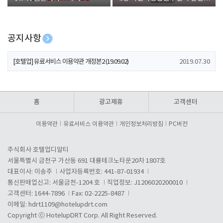
폰 증정
공지사항
[호텔업] 개인정보 처리방침 개정본1 (19.09.02)
2019.07.30
[호텔업] 유료서비스 이용약관 개정본2 (19.09.02)
2019.07.30
[호텔업] 개인정보 처리방침 개정본2 (19.09.02)
2019.07.30
홈
광고제휴
고객센터
이용약관
유료서비스 이용약관
개인정보처리방침
PC버전
주식회사 호텔업디알티
서울특별시 금천구 가산동 691 대륭테크노타운20차 1807호
대표이사: 이송주
사업자등록번호: 441-87-01934
통신판매업신고: 서울금천-1204 호
직업정보: J1206020200010
고객센터: 1644-7896
Fax: 02-2225-8487
이메일:
hdrt1109@hotelupdrt.com
Copyright ⓒ HotelupDRT Corp. All Right Reserved.