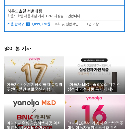
하운드호텔 서울대점
하운드호텔 서울대점 에서 3교대 과장님 구인합니다.
서울 관악구
월
3,099,270원
주차 및 전반적인 당번업무
1년 이상
많이 본 기사
야놀자17주년 기념 야놀자 통합발
<야놀자 MRO, 숙박업소 위한 삼
주센터 할인 프로모션 진행
성전자 가전제품 특가 개시>
야놀자제휴점 금융혜택제공 위한
야놀자16주년 기념 제휴 숙박업주
제휴 및 금융서비스 게시
대상 야놀자통합발주센터 할인쿠