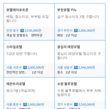
호텔에어포트준
부천호텔 키노
베팅, 청소이모, 부부팀 모집
급구 청소이모 1명 구합니다.
합니다.
인천 중구
월
2,500,000원
경기 부천시
월
2,800,000원
객실 및 호텔청소
경력무관
베팅
1년 이상
스타일호텔
왕십리 태양모텔
3교대 당번 구합니다.
왕십리 태양모텔 청소이모 구
합니다.
서울 서초구
월
2,800,000원
서울 성동구
월
2,940,000원
전반적인 당번업무
1년 이상
청소
1년 이상
레몬트리호텔
수원 블루호텔
청소1명 (객실26개)
수원 블루호텔에서 부부 자매
팀찾아요
서울 종로구
월
2,600,000원
경기 수원시
시
2,500,000원