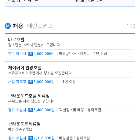
청소 외
경력무관
메이드
경력무관
채용
메인포커스
1
/
2
바로호텔
청소한분..<캐셔 한분>.. 구합니다.
경기 하남시
월
2,600,000원
베팅.,청소<<캐셔 모셔봅니다.
1년 이상
제이베이 관광호텔
수유제이베이호텔에서 청소팀 모집합니다
서울 강북구
월
5,600,000원
1년 이상
브라운도트호텔 세류점
부부또는 자매 청소팀 구합니다.
경기 수원시
월
5,400,000원
객실청소및 베팅
경력무관
브라운도트세류점
베팅삼촌구해요
경기 수원시
월
2,316,930원
베팅삼촌
경력무관