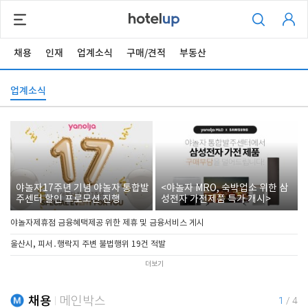
채용
인재
업계소식
구매/견적
부동산
업계소식
야놀자17주년 기념 야놀자 통합발
<야놀자 MRO, 숙박업소 위한 삼
주센터 할인 프로모션 진행
성전자 가전제품 특가 개시>
야놀자제휴점 금융혜택제공 위한 제휴 및 금융서비스 게시
울산시, 피서․행락지 주변 불법행위 19건 적발
더보기
채용
메인박스
1
/
4