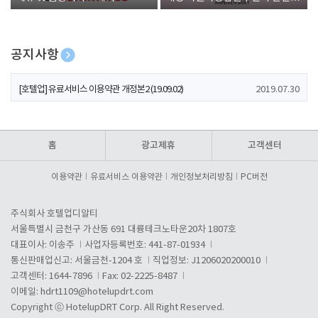
폰 증정
공지사항
[호텔업] 개인정보 처리방침 개정본1 (19.09.02)
2019.07.30
[호텔업] 유료서비스 이용약관 개정본2 (19.09.02)
2019.07.30
[호텔업] 개인정보 처리방침 개정본2 (19.09.02)
2019.07.30
홈
광고제휴
고객센터
이용약관
유료서비스 이용약관
개인정보처리방침
PC버전
주식회사 호텔업디알티
서울특별시 금천구 가산동 691 대륭테크노타운20차 1807호
대표이사: 이송주
사업자등록번호: 441-87-01934
통신판매업신고: 서울금천-1204 호
직업정보: J1206020200010
고객센터: 1644-7896
Fax: 02-2225-8487
이메일:
hdrt1109@hotelupdrt.com
Copyright ⓒ HotelupDRT Corp. All Right Reserved.