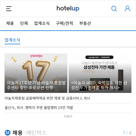
채용
인재
업계소식
구매/견적
부동산
업계소식
야놀자17주년 기념 야놀자 통합발
<야놀자 MRO, 숙박업소 위한 삼
주센터 할인 프로모션 진행
성전자 가전제품 특가 개시>
야놀자제휴점 금융혜택제공 위한 제휴 및 금융서비스 게시
울산시, 피서․행락지 주변 불법행위 19건 적발
더보기
채용
메인박스
1
/
4