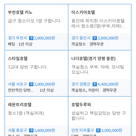
부천호텔 키노
이스키아호텔
급구 청소이모 1명 구합니다.
용인에 위치한 이스키아호텔
에서 청소원2명(부부,자매)을
모집합니다..
경기 부천시
월
2,800,000원
경기 용인시
월
2,600,000원
베팅
1년 이상
객실청소
경력무관
스타일호텔
나더호텔(경기 양평 용문)
3교대 당번 구합니다.
객실청소 부부, 자매, 모녀팀
모십니다.
서울 서초구
월
2,800,000원
경기 양평군
월
4,400,000원
전반적인 당번업무
1년 이상
객실청소, 카운터
경력무관
레몬트리호텔
호텔두루와
청소1명 (객실26개)
성실하고 책임감있는 당번 구
합니다.
서울 종로구
월
2,600,000원
인천 미추홀구
월
3,000,000원