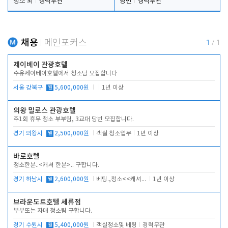
청소 외
경력무관
당번
경력무관
채용
메인포커스
1
/
1
제이베이 관광호텔
수유제이베이호텔에서 청소팀 모집합니다
서울 강북구
월
5,600,000원
1년 이상
의왕 밀로스 관광호텔
주1회 휴무 청소 부부팀, 3교대 당번 모집합니다.
경기 의왕시
월
2,500,000원
객실 청소업무
1년 이상
바로호텔
청소한분..<캐셔 한분>.. 구합니다.
경기 하남시
월
2,600,000원
베팅.,청소<<캐셔 모셔봅니다.
1년 이상
브라운도트호텔 세류점
부부또는 자매 청소팀 구합니다.
경기 수원시
월
5,400,000원
객실청소및 베팅
경력무관