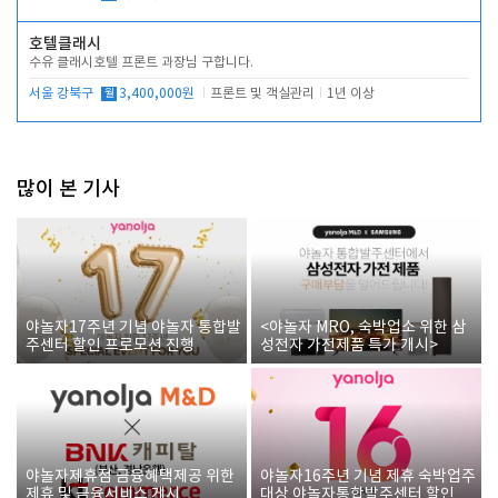
호텔클래시
수유 클래시호텔 프론트 과장님 구합니다.
서울 강북구
월
3,400,000원
프론트 및 객실관리
1년 이상
많이 본 기사
야놀자17주년 기념 야놀자 통합발
<야놀자 MRO, 숙박업소 위한 삼
주센터 할인 프로모션 진행
성전자 가전제품 특가 개시>
야놀자제휴점 금융혜택제공 위한
야놀자16주년 기념 제휴 숙박업주
제휴 및 금융서비스 게시
대상 야놀자통합발주센터 할인쿠