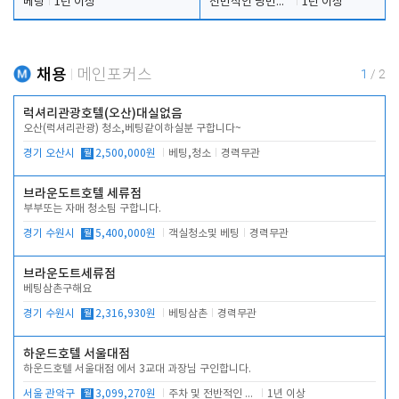
베팅
1년 이상
전반적인 당번업무
1년 이상
채용
메인포커스
1
/
2
럭셔리관광호텔(오산)대실없음
오산(럭셔리관광) 청소,베팅같이하실분 구합니다~
경기 오산시
월
2,500,000원
베팅,청소
경력무관
브라운도트호텔 세류점
부부또는 자매 청소팀 구합니다.
경기 수원시
월
5,400,000원
객실청소및 베팅
경력무관
브라운도트세류점
베팅삼촌구해요
경기 수원시
월
2,316,930원
베팅삼촌
경력무관
하운드호텔 서울대점
하운드호텔 서울대점 에서 3교대 과장님 구인합니다.
서울 관악구
월
3,099,270원
주차 및 전반적인 당번업무
1년 이상