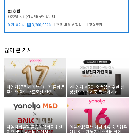
88호텔
88호텔 당번(격일제) 구인합니다
경기 용인시
월
3,200,000원
호텔 내 외부 점검 및 프런트 운영
경력무관
많이 본 기사
야놀자17주년 기념 야놀자 통합발
<야놀자 MRO, 숙박업소 위한 삼
주센터 할인 프로모션 진행
성전자 가전제품 특가 개시>
야놀자제휴점 금융혜택제공 위한
야놀자16주년 기념 제휴 숙박업주
제휴 및 금융서비스 게시
대상 야놀자통합발주센터 할인쿠