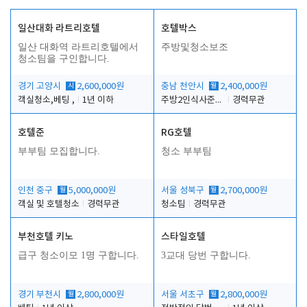
일산대화 라트리호텔
호텔박스
일산 대화역 라트리호텔에서
주방및청소보조
청소팀을 구인합니다.
경기 고양시
시
2,600,000원
충남 천안시
월
2,400,000원
객실청소,베팅 ,
1년 이하
주방2인식사준비및청소린렌보조
경력무관
호텔준
RG호텔
부부팀 모집합니다.
청소 부부팀
인천 중구
월
5,000,000원
서울 성북구
월
2,700,000원
객실 및 호텔청소
경력무관
청소팀
경력무관
부천호텔 키노
스타일호텔
급구 청소이모 1명 구합니다.
3교대 당번 구합니다.
경기 부천시
월
2,800,000원
서울 서초구
월
2,800,000원