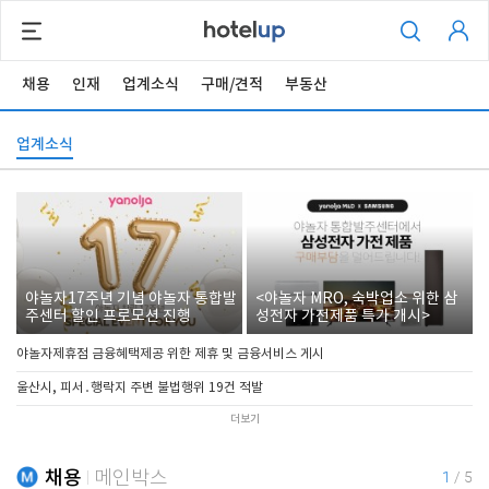
채용
인재
업계소식
구매/견적
부동산
업계소식
야놀자17주년 기념 야놀자 통합발
<야놀자 MRO, 숙박업소 위한 삼
주센터 할인 프로모션 진행
성전자 가전제품 특가 개시>
야놀자제휴점 금융혜택제공 위한 제휴 및 금융서비스 게시
울산시, 피서․행락지 주변 불법행위 19건 적발
더보기
채용
메인박스
1
/
5