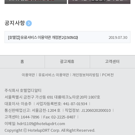
폰 증정
공지사항
[호텔업] 개인정보 처리방침 개정본1 (19.09.02)
2019.07.30
[호텔업] 유료서비스 이용약관 개정본2 (19.09.02)
2019.07.30
[호텔업] 개인정보 처리방침 개정본2 (19.09.02)
2019.07.30
홈
광고제휴
고객센터
이용약관
유료서비스 이용약관
개인정보처리방침
PC버전
주식회사 호텔업디알티
서울특별시 금천구 가산동 691 대륭테크노타운20차 1807호
대표이사: 이송주
사업자등록번호: 441-87-01934
통신판매업신고: 서울금천-1204 호
직업정보: J1206020200010
고객센터: 1644-7896
Fax: 02-2225-8487
이메일:
hdrt1109@hotelupdrt.com
Copyright ⓒ HotelupDRT Corp. All Right Reserved.