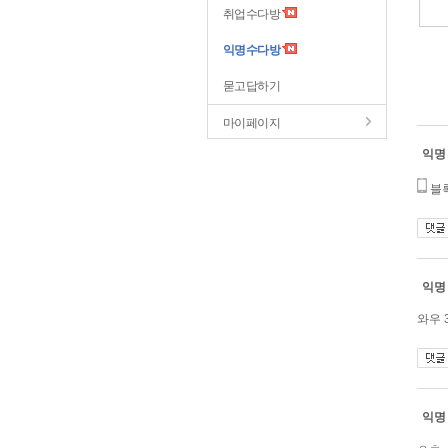
취업수다방
익명수다방
묻고답하기
마이페이지