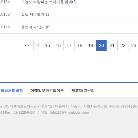
10164
오늘도 바람피는 쓰레기들 많네
(3)
10163
설날 제비뽑기
(1)
10162
올땡마다 *소리
(8)
<<
<
15
16
17
18
19
20
21
22
23
인정보처리방침
이메일무단수집거부
제휴/광고문의
1 대륭테크노타운20차 1807호 | 대표이사: 이송주 | 사업자등록번호: 441-87-01934 | 
| Fax : 02-2225-8487 | 이메일 :
hdrt1109@hotelupdrt.com