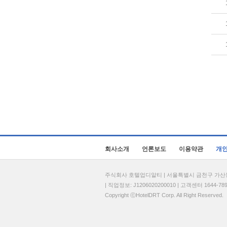
회사소개
언론보도
이용약관
개
주식회사 호텔업디알티 | 서울특별시 금천구 가산동 69
| 직업정보: J1206020200010 | 고객센터 1644-7896 
Copyright ⓒHotelDRT Corp. All Right Reserved.