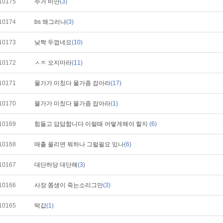
10175
주거 비만
(3)
10174
bs 왜그러냐
(3)
10173
낮짝 두껍네요
(10)
10172
ㅅㅈ 오지마라
(11)
10171
물가가 미칬다 물가좀 잡아라
(17)
10170
물가가 미칬다 물가좀 잡아라
(1)
10169
힘들고 답답합니다 이럴때 어떻게해야 할지
(6)
10168
매출 올리면 뭐하나 그럴필요 있나
(6)
10167
대단하당 대단해
(3)
10166
사장 쫌생이 죽는소리그만
(3)
10165
떡값
(1)