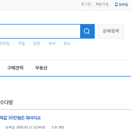
로그인
회원가입
모바일
로고
상세검색
부부팀
주말
당번
캐셔
청소
구매견적
부동산
수다방
 떡값 30만원은 줘야지요
등록일
2026.02.17 12:54:02
조회
801