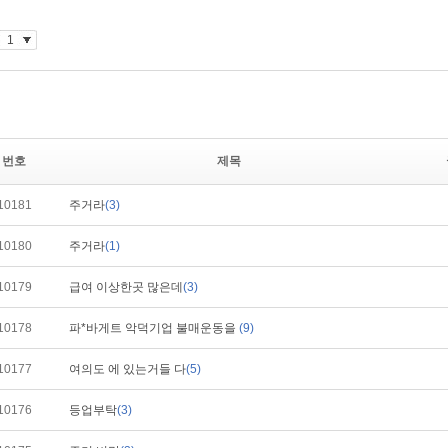
번호
제목
10181
주거라
(3)
10180
주거라
(1)
10179
급여 이상한곳 많은데
(3)
10178
파*바게트 악덕기업 불매운동을
(9)
10177
여의도 에 있는거들 다
(5)
10176
등업부탁
(3)