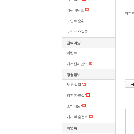
가위바위보
하하
포인트 순위
포인트 쇼핑몰
참여마당
이벤트
매거진이벤트
경영정보
노무 상담
경영 자료실
소액매물
시세/매출정보
취업톡