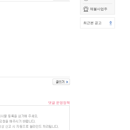
체불사업주
0
최근본 공고