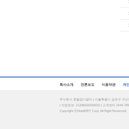
회사소개
언론보도
이용약관
개
주식회사 호텔업디알티 | 서울특별시 금천구 가산동 69
| 직업정보: J1206020200010 | 고객센터 1644-7896 
Copyright ⓒHotelDRT Corp. All Right Reserved.