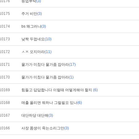
10176
등업부탁
(3)
10175
주거 비만
(3)
10174
bs 왜그러냐
(3)
10173
낮짝 두껍네요
(10)
10172
ㅅㅈ 오지마라
(11)
10171
물가가 미칬다 물가좀 잡아라
(17)
10170
물가가 미칬다 물가좀 잡아라
(1)
10169
힘들고 답답합니다 이럴때 어떻게해야 할지
(6)
10168
매출 올리면 뭐하나 그럴필요 있나
(6)
10167
대단하당 대단해
(3)
10166
사장 쫌생이 죽는소리그만
(3)