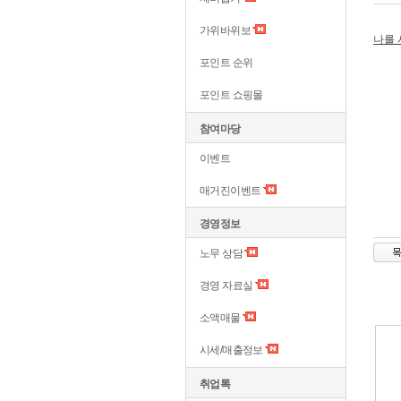
가위바위보
​나를
포인트 순위
포인트 쇼핑몰
참여마당
이벤트
매거진이벤트
경영정보
노무 상담
경영 자료실
소액매물
시세/매출정보
취업톡