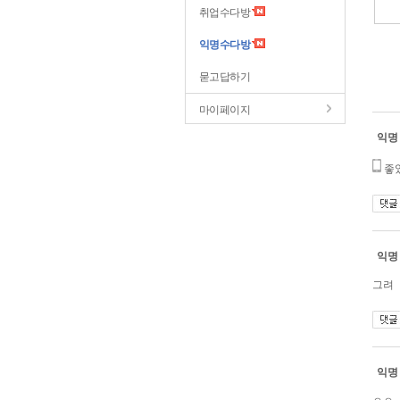
취업수다방
익명수다방
묻고답하기
마이페이지