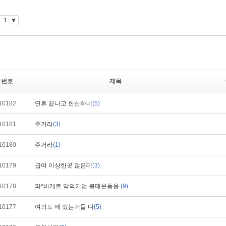
번호
제목
10182
연휴 끝나고 한산하네
(5)
10181
주거라
(3)
10180
주거라
(1)
10179
급여 이상한곳 많은데
(3)
10178
파*바게트 악덕기업 불매운동을
(9)
10177
여의도 에 있는거들 다
(5)