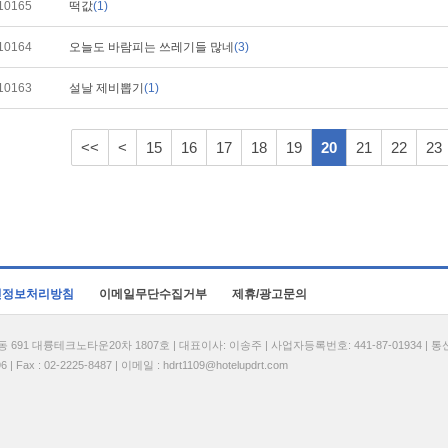
10165
떡값
(1)
10164
오늘도 바람피는 쓰레기들 많네
(3)
10163
설날 제비뽑기
(1)
<<
<
15
16
17
18
19
20
21
22
23
인정보처리방침
이메일무단수집거부
제휴/광고문의
1 대륭테크노타운20차 1807호 | 대표이사: 이송주 | 사업자등록번호: 441-87-01934 | 
| Fax : 02-2225-8487 | 이메일 :
hdrt1109@hotelupdrt.com