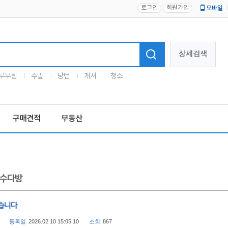
로그인
회원가입
모바일
로고
상세검색
부부팀
주말
당번
캐셔
청소
구매견적
부동산
수다방
습니다
등록일
2026.02.10 15:05:10
조회
867