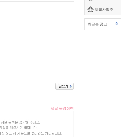
체불사업주
0
최근본 공고