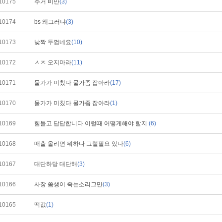
10175
주거 비만
(3)
10174
bs 왜그러냐
(3)
10173
낮짝 두껍네요
(10)
10172
ㅅㅈ 오지마라
(11)
10171
물가가 미칬다 물가좀 잡아라
(17)
10170
물가가 미칬다 물가좀 잡아라
(1)
10169
힘들고 답답합니다 이럴때 어떻게해야 할지
(6)
10168
매출 올리면 뭐하나 그럴필요 있나
(6)
10167
대단하당 대단해
(3)
10166
사장 쫌생이 죽는소리그만
(3)
10165
떡값
(1)