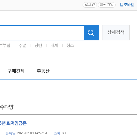
로그인
회원가입
모바일
로고
상세검색
부부팀
주말
당번
캐셔
청소
구매견적
부동산
수다방
26년 최저임금은
등록일
2026.02.09 14:57:51
조회
890