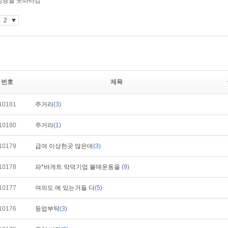
번호
제목
10181
주거라
(3)
10180
주거라
(1)
10179
급여 이상한곳 많은데
(3)
10178
파*바게트 악덕기업 불매운동을
(9)
10177
여의도 에 있는거들 다
(5)
10176
등업부탁
(3)