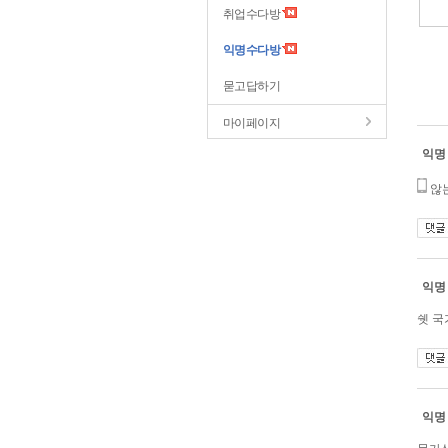
취업수다방
익명수다방
묻고답하기
마이페이지