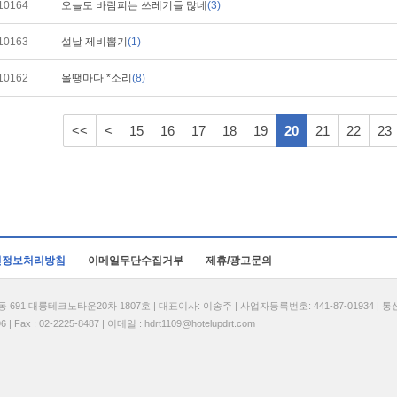
10164
오늘도 바람피는 쓰레기들 많네
(3)
10163
설날 제비뽑기
(1)
10162
올땡마다 *소리
(8)
<<
<
15
16
17
18
19
20
21
22
23
인정보처리방침
이메일무단수집거부
제휴/광고문의
1 대륭테크노타운20차 1807호 | 대표이사: 이송주 | 사업자등록번호: 441-87-01934 | 
| Fax : 02-2225-8487 | 이메일 :
hdrt1109@hotelupdrt.com