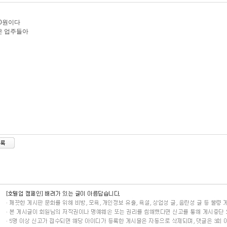
20원이다
은 업주들아