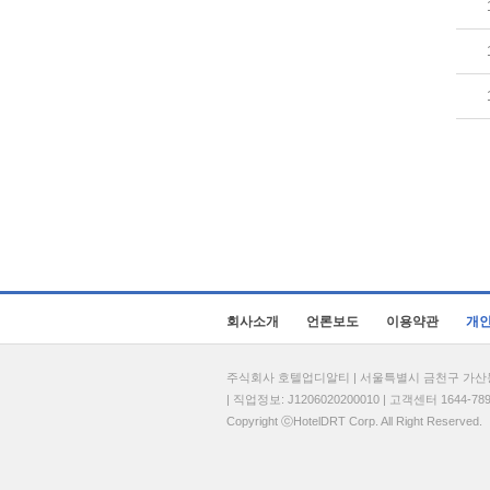
회사소개
언론보도
이용약관
개
주식회사 호텔업디알티 | 서울특별시 금천구 가산동 69
| 직업정보: J1206020200010 | 고객센터 1644-7896 
Copyright ⓒHotelDRT Corp. All Right Reserved.