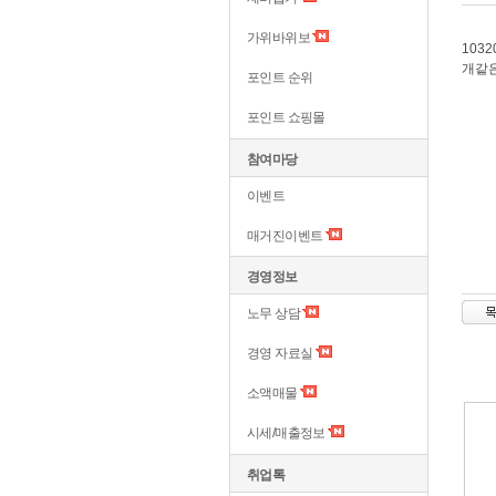
가위바위보
103
개같
포인트 순위
포인트 쇼핑몰
참여마당
이벤트
매거진이벤트
경영정보
노무 상담
경영 자료실
소액매물
시세/매출정보
취업톡