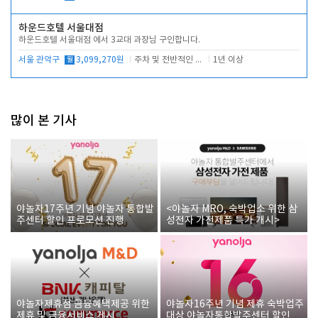
하운드호텔 서울대점
하운드호텔 서울대점 에서 3교대 과장님 구인합니다.
서울 관악구
월
3,099,270원
주차 및 전반적인 당번업무
1년 이상
많이 본 기사
야놀자17주년 기념 야놀자 통합발
<야놀자 MRO, 숙박업소 위한 삼
주센터 할인 프로모션 진행
성전자 가전제품 특가 개시>
야놀자제휴점 금융혜택제공 위한
야놀자16주년 기념 제휴 숙박업주
제휴 및 금융서비스 게시
대상 야놀자통합발주센터 할인쿠