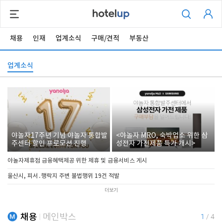
채용
인재
업계소식
구매/견적
부동산
업계소식
야놀자17주년 기념 야놀자 통합발
<야놀자 MRO, 숙박업소 위한 삼
주센터 할인 프로모션 진행
성전자 가전제품 특가 개시>
야놀자제휴점 금융혜택제공 위한 제휴 및 금융서비스 게시
울산시, 피서․행락지 주변 불법행위 19건 적발
더보기
채용
메인박스
1
/
4