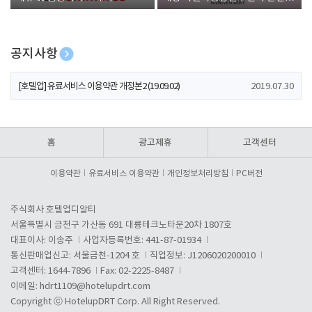
폰 증정
공지사항
[호텔업] 개인정보 처리방침 개정본1 (19.09.02)
2019.07.30
[호텔업] 유료서비스 이용약관 개정본2 (19.09.02)
2019.07.30
[호텔업] 개인정보 처리방침 개정본2 (19.09.02)
2019.07.30
홈
광고제휴
고객센터
이용약관
유료서비스 이용약관
개인정보처리방침
PC버전
주식회사 호텔업디알티
서울특별시 금천구 가산동 691 대륭테크노타운20차 1807호
대표이사: 이송주
사업자등록번호: 441-87-01934
통신판매업신고: 서울금천-1204 호
직업정보: J1206020200010
고객센터: 1644-7896
Fax: 02-2225-8487
이메일:
hdrt1109@hotelupdrt.com
Copyright ⓒ HotelupDRT Corp. All Right Reserved.