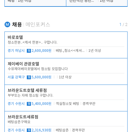
베팅
1년 이상
전반적인 당번업무
1년 이상
채용
메인포커스
1
/
2
바로호텔
청소한분..<캐셔 한분>.. 구합니다.
경기 하남시
월
2,600,000원
베팅.,청소<<캐셔 모셔봅니다.
1년 이상
제이베이 관광호텔
수유제이베이호텔에서 청소팀 모집합니다
서울 강북구
월
5,600,000원
1년 이상
브라운도트호텔 세류점
부부또는 자매 청소팀 구합니다.
경기 수원시
월
5,400,000원
객실청소및 베팅
경력무관
브라운도트세류점
베팅삼촌구해요
경기 수원시
월
2,316,930원
베팅삼촌
경력무관