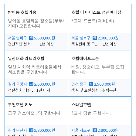
방이동 호텔라움
호텔 디 아티스트 성신여대점
방이동 호텔라움 청소팀(부부/
3교대 프론트(격,비,비)
자매) 모집합니다.
서울 송파구
월
5,600,000원
서울 성북구
월
2,900,000원
전반적인 청소 업무(객실청소.객실정리)
1년 이상
객실판매 및 고객응대
1년 이상
일산대화 라트리호텔
호텔에어포트준
일산 대화역 라트리호텔에서
베팅, 청소이모, 부부팀 모집
청소팀을 구인합니다.
합니다.
경기 고양시
시
2,600,000원
인천 중구
월
2,500,000원
객실청소,베팅 ,
1년 이하
객실 및 호텔청소
경력무관
부천호텔 키노
스타일호텔
급구 청소이모 1명 구합니다.
3교대 당번 구합니다.
경기 부천시
월
2,800,000원
서울 서초구
월
2,800,000원