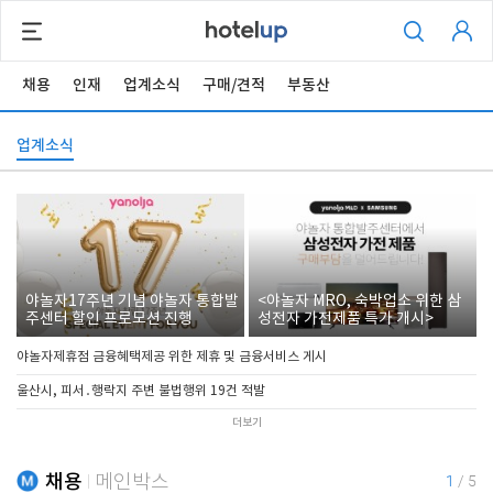
채용
인재
업계소식
구매/견적
부동산
업계소식
야놀자17주년 기념 야놀자 통합발
<야놀자 MRO, 숙박업소 위한 삼
주센터 할인 프로모션 진행
성전자 가전제품 특가 개시>
야놀자제휴점 금융혜택제공 위한 제휴 및 금융서비스 게시
울산시, 피서․행락지 주변 불법행위 19건 적발
더보기
채용
메인박스
1
/
5