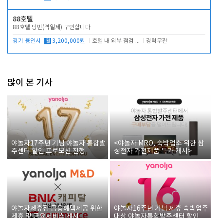
88호텔
88호텔 당번(격일제) 구인합니다
경기 용인시
월
3,200,000원
호텔 내 외부 점검 및 프런트 운영
경력무관
많이 본 기사
야놀자17주년 기념 야놀자 통합발
<야놀자 MRO, 숙박업소 위한 삼
주센터 할인 프로모션 진행
성전자 가전제품 특가 개시>
야놀자제휴점 금융혜택제공 위한
야놀자16주년 기념 제휴 숙박업주
제휴 및 금융서비스 게시
대상 야놀자통합발주센터 할인쿠