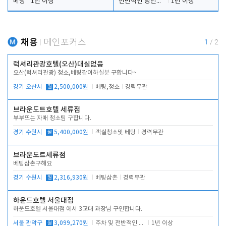
베팅
1년 이상
전반적인 당번업무
1년 이상
채용
메인포커스
1
/
2
럭셔리관광호텔(오산)대실없음
오산(럭셔리관광) 청소,베팅같이하실분 구합니다~
경기 오산시
월
2,500,000원
베팅,청소
경력무관
브라운도트호텔 세류점
부부또는 자매 청소팀 구합니다.
경기 수원시
월
5,400,000원
객실청소및 베팅
경력무관
브라운도트세류점
베팅삼촌구해요
경기 수원시
월
2,316,930원
베팅삼촌
경력무관
하운드호텔 서울대점
하운드호텔 서울대점 에서 3교대 과장님 구인합니다.
서울 관악구
월
3,099,270원
주차 및 전반적인 당번업무
1년 이상