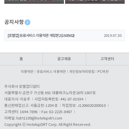
폰 증정
공지사항
[호텔업] 개인정보 처리방침 개정본1 (19.09.02)
2019.07.30
[호텔업] 유료서비스 이용약관 개정본2 (19.09.02)
2019.07.30
[호텔업] 개인정보 처리방침 개정본2 (19.09.02)
2019.07.30
홈
광고제휴
고객센터
이용약관
유료서비스 이용약관
개인정보처리방침
PC버전
주식회사 호텔업디알티
서울특별시 금천구 가산동 691 대륭테크노타운20차 1807호
대표이사: 이송주
사업자등록번호: 441-87-01934
통신판매업신고: 서울금천-1204 호
직업정보: J1206020200010
고객센터: 1644-7896
Fax: 02-2225-8487
이메일:
hdrt1109@hotelupdrt.com
Copyright ⓒ HotelupDRT Corp. All Right Reserved.