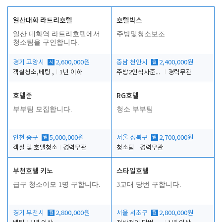
일산대화 라트리호텔
호텔박스
일산 대화역 라트리호텔에서
주방및청소보조
청소팀을 구인합니다.
경기 고양시
시
2,600,000원
충남 천안시
월
2,400,000원
객실청소,베팅 ,
1년 이하
주방2인식사준비및청소린렌보조
경력무관
호텔준
RG호텔
부부팀 모집합니다.
청소 부부팀
인천 중구
월
5,000,000원
서울 성북구
월
2,700,000원
객실 및 호텔청소
경력무관
청소팀
경력무관
부천호텔 키노
스타일호텔
급구 청소이모 1명 구합니다.
3교대 당번 구합니다.
경기 부천시
월
2,800,000원
서울 서초구
월
2,800,000원