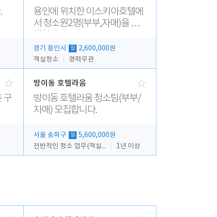
.
용인에 위치한 이스키아호텔에
서 청소원2명(부부,자매)을 모
집합니다..
경기 용인시
2,600,000원
월
객실청소
경력무관
방이동 호텔라움
 구
방이동 호텔라움 청소팀(부부/
자매) 모집합니다.
서울 송파구
5,600,000원
월
전반적인 청소 업무(객실청소.객실정리)
1년 이상