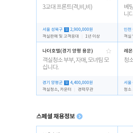
3교대 프론트(격,비,비)
베팅
니다
서울 성북구
2,900,000원
인천
월
객실판매 및 고객응대
1년 이상
객실
나더호텔(경기 양평 용문)
레몬
객실청소 부부, 자매, 모녀팀 모
청소
십니다.
경기 양평군
4,400,000원
서울
월
객실청소, 카운터
경력무관
청소
스페셜 채용정보