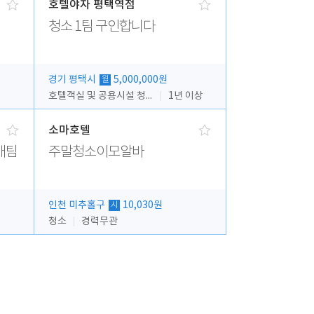
호텔야자 평택역점
청소 1팀 구인합니다
경기 평택시
5,000,000원
월
호텔객실 및 공용시설 청소 관리
1년 이상
소마호텔
매팀
주말청소이모알바
인천 미추홀구
10,030원
시
청소
경력무관