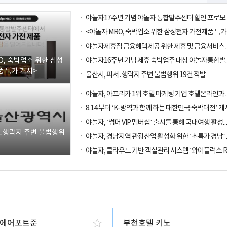
O, 숙박업소 위한 삼성
 특가 개시>
울산시, 피서․행락지 주변 불법행위 19건 적발
8.14.부터 ‘K-방역과 함께 하는 대한민국 숙박대전’ 개
야놀자, ‘썸머 VIP 멤버십’ 출시를 통해
서․행락지 주변 불법행위
에어포트준
부천호텔 키노