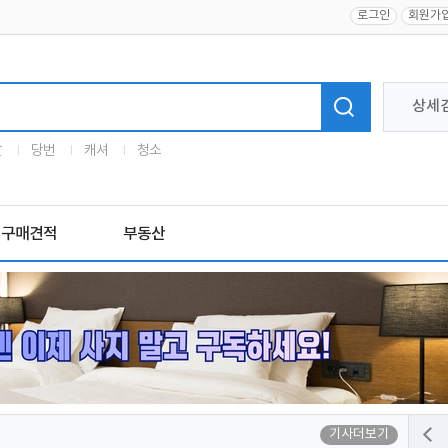
로그인
회원가
상세
말
당번
캐셔
청소
구매견적
부동산
기사더보기