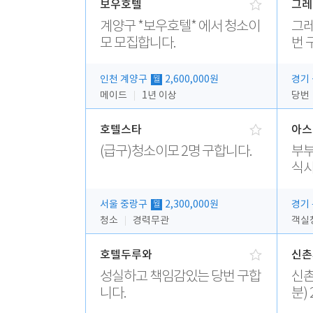
보우호텔
그레
계양구 *보우호텔* 에서 청소이
그레
모 모집합니다.
번 
인천 계양구
2,600,000원
경기
월
메이드
1년 이상
당번
호텔스타
아스
(급구)청소이모 2명 구합니다.
부부
식사
서울 중랑구
2,300,000원
경기
월
청소
경력무관
객실
호텔두루와
신촌
성실하고 책임감있는 당번 구합
신촌피오나
니다.
분) 
무