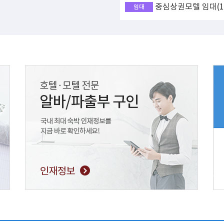
중심상권모텔 임대(17
임대