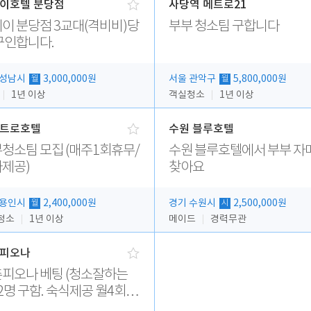
이호텔 분당점
사당역 메트로21
이 분당점 3교대(격비비)당
부부 청소팀 구합니다
구인합니다.
 성남시
3,000,000원
서울 관악구
5,800,000원
월
월
1년 이상
객실청소
1년 이상
트로호텔
수원 블루호텔
청소팀 모집 (매주1회휴무/
수원 블루호텔에서 부부 자
제공)
찾아요
 용인시
2,400,000원
경기 수원시
2,500,000원
월
시
청소
1년 이상
메이드
경력무관
피오나
 베팅 (청소잘하는
2명 구함. 숙식제공 월4회휴