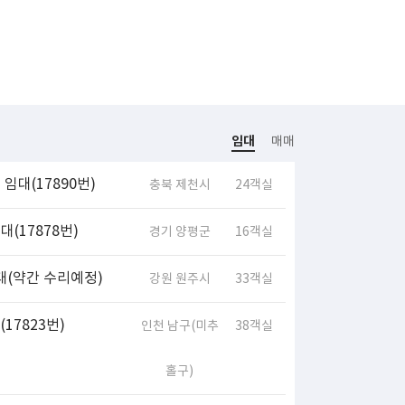
임대
매매
임대(17890번)
충북 제천시
24객실
(17878번)
경기 양평군
16객실
대(약간 수리예정)
강원 원주시
33객실
17823번)
인천 남구(미추
38객실
홀구)