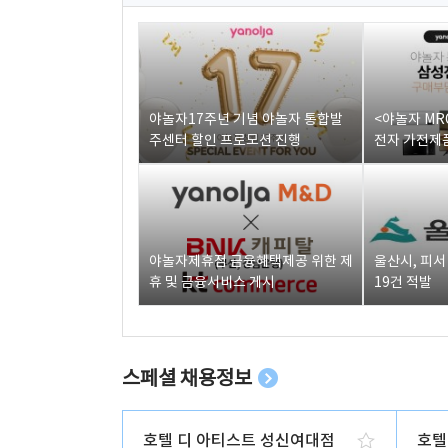
야놀자17주년 기념 야놀자 통합발
<야놀자 MR
주센터 할인 프로모션 진행
전자 가전제품
야놀자제휴점 금융혜택제공 위한 제
울산시, 피
휴 및 금융서비스 게시
19건 적발
스페셜 채용정보
호텔 디 아티스트 성신여대점
호텔