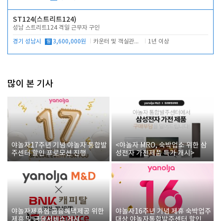
ST124(스트리트124)
성남 스트리트124 격일 근무자 구인
경기 성남시
월
3,600,000원
카운터 및 객실관리 전반
1년 이상
많이 본 기사
야놀자17주년 기념 야놀자 통합발
<야놀자 MRO, 숙박업소 위한 삼
주센터 할인 프로모션 진행
성전자 가전제품 특가 개시>
야놀자제휴점 금융혜택제공 위한
야놀자16주년 기념 제휴 숙박업주
제휴 및 금융서비스 게시
대상 야놀자통합발주센터 할인쿠