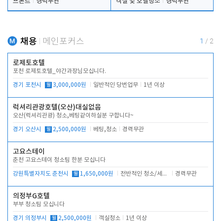
프론트
경력무관
객실 및 호텔청소
경력무관
채용
메인포커스
1
/
2
로제토호텔
포천 로제토호텔_야간과장님모십니다.
경기 포천시
월
3,000,000원
일반적인 당번업무
1년 이상
럭셔리관광호텔(오산)대실없음
오산(럭셔리관광) 청소,베팅같이하실분 구합니다~
경기 오산시
월
2,500,000원
베팅,청소
경력무관
고요스테이
춘천 고요스테이 청소팀 한분 모십니다
강원특별자치도 춘천시
월
1,650,000원
전반적인 청소/세탁업무
경력무관
의정부G호텔
부부 청소팀 모십니다
경기 의정부시
월
2,500,000원
객실청소
1년 이상