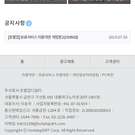
폰 증정
공지사항
[호텔업] 개인정보 처리방침 개정본1 (19.09.02)
2019.07.30
[호텔업] 유료서비스 이용약관 개정본2 (19.09.02)
2019.07.30
[호텔업] 개인정보 처리방침 개정본2 (19.09.02)
2019.07.30
홈
광고제휴
고객센터
이용약관
유료서비스 이용약관
개인정보처리방침
PC버전
주식회사 호텔업디알티
서울특별시 금천구 가산동 691 대륭테크노타운20차 1807호
대표이사: 이송주
사업자등록번호: 441-87-01934
통신판매업신고: 서울금천-1204 호
직업정보: J1206020200010
고객센터: 1644-7896
Fax: 02-2225-8487
이메일:
hdrt1109@hotelupdrt.com
Copyright ⓒ HotelupDRT Corp. All Right Reserved.