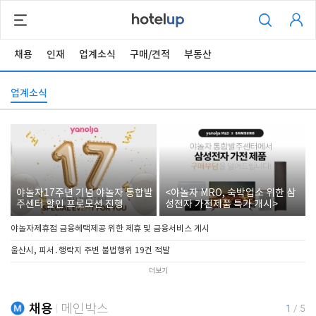
채용
인재
업계소식
구매/견적
부동산
업계소식
야놀자17주년 기념 야놀자 통합발
<야놀자 MRO, 숙박업소 위한 삼
주센터 할인 프로모션 진행
성전자 가전제품 특가 개시>
야놀자제휴점 금융혜택제공 위한 제휴 및 금융서비스 게시
울산시, 피서․행락지 주변 불법행위 19건 적발
더보기
채용
메인박스
1
/
5