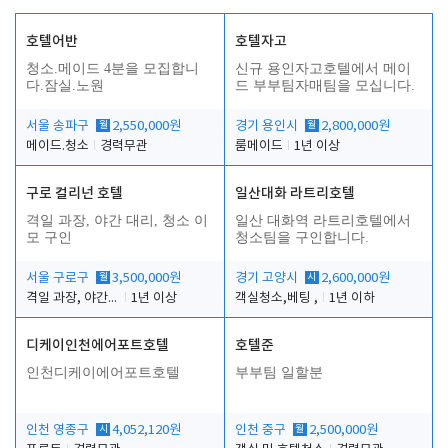
호텔어반
호텔자고
청소.메이드 4분을 모집합니
신규 용인자고호텔에서 메이
다.잠실.노원
드 부부팀자매팀을 모십니다.
서울 송파구
월
2,550,000원
경기 용인시
월
2,800,000원
메이드.청소
경력무관
룸메이드
1년 이상
구로 컬리넌 호텔
일산대화 라트리호텔
격일 과장, 야간 대리, 청소 이
일산 대화역 라트리호텔에서
모 구인
청소팀을 구인합니다.
서울 구로구
월
3,500,000원
경기 고양시
시
2,600,000원
격일 과장, 야간 대리, 청소 이모
1년 이상
객실청소,베팅 ,
1년 이하
디케이인천에어포트호텔
호텔준
인천디케이에어포트호텔
부부팀 일할분
인천 영종구
시
4,052,120원
인천 중구
월
2,500,000원