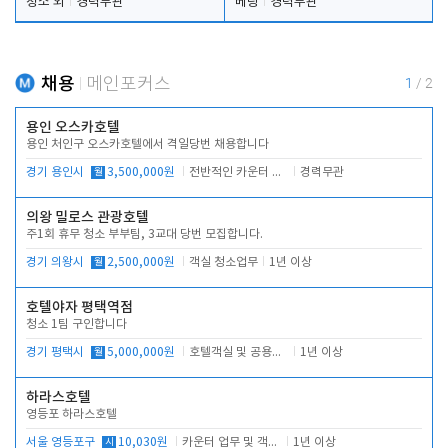
청소 외
경력무관
베팅
경력무관
채용
메인포커스
1
/
2
용인 오스카호텔
용인 처인구 오스카호텔에서 격일당번 채용합니다
경기 용인시
월
3,500,000원
전반적인 카운터 업무
경력무관
의왕 밀로스 관광호텔
주1회 휴무 청소 부부팀, 3교대 당번 모집합니다.
경기 의왕시
월
2,500,000원
객실 청소업무
1년 이상
호텔야자 평택역점
청소 1팀 구인합니다
경기 평택시
월
5,000,000원
호텔객실 및 공용시설 청소 관리
1년 이상
하라스호텔
영등포 하라스호텔
서울 영등포구
시
10,030원
카운터 업무 및 객실관리(청소상태 확인, 객실판매)
1년 이상