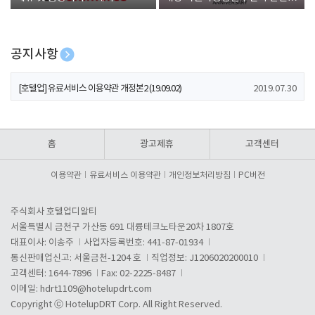
폰 증정
공지사항
[호텔업] 개인정보 처리방침 개정본1 (19.09.02)
2019.07.30
[호텔업] 유료서비스 이용약관 개정본2 (19.09.02)
2019.07.30
[호텔업] 개인정보 처리방침 개정본2 (19.09.02)
2019.07.30
홈
광고제휴
고객센터
이용약관
유료서비스 이용약관
개인정보처리방침
PC버전
주식회사 호텔업디알티
서울특별시 금천구 가산동 691 대륭테크노타운20차 1807호
대표이사: 이송주
사업자등록번호: 441-87-01934
통신판매업신고: 서울금천-1204 호
직업정보: J1206020200010
고객센터: 1644-7896
Fax: 02-2225-8487
이메일:
hdrt1109@hotelupdrt.com
Copyright ⓒ HotelupDRT Corp. All Right Reserved.