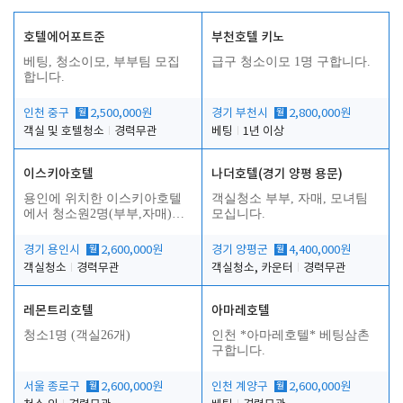
호텔에어포트준
부천호텔 키노
베팅, 청소이모, 부부팀 모집
급구 청소이모 1명 구합니다.
합니다.
인천 중구
월
2,500,000원
경기 부천시
월
2,800,000원
객실 및 호텔청소
경력무관
베팅
1년 이상
이스키아호텔
나더호텔(경기 양평 용문)
용인에 위치한 이스키아호텔
객실청소 부부, 자매, 모녀팀
에서 청소원2명(부부,자매)을
모십니다.
모집합니다..
경기 용인시
월
2,600,000원
경기 양평군
월
4,400,000원
객실청소
경력무관
객실청소, 카운터
경력무관
레몬트리호텔
아마레호텔
청소1명 (객실26개)
인천 *아마레호텔* 베팅삼촌
구합니다.
서울 종로구
월
2,600,000원
인천 계양구
월
2,600,000원