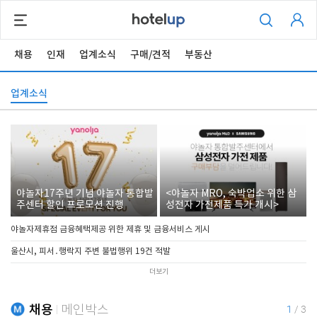
채용
인재
업계소식
구매/견적
부동산
업계소식
야놀자17주년 기념 야놀자 통합발
<야놀자 MRO, 숙박업소 위한 삼
주센터 할인 프로모션 진행
성전자 가전제품 특가 개시>
야놀자제휴점 금융혜택제공 위한 제휴 및 금융서비스 게시
울산시, 피서․행락지 주변 불법행위 19건 적발
더보기
채용
메인박스
1
/
3