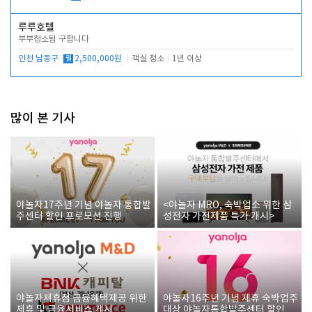
루루호텔
부부청소팀 구합니다
인천 남동구
월
2,500,000원
객실 청소
1년 이상
많이 본 기사
야놀자17주년 기념 야놀자 통합발
<야놀자 MRO, 숙박업소 위한 삼
주센터 할인 프로모션 진행
성전자 가전제품 특가 개시>
야놀자제휴점 금융혜택제공 위한
야놀자16주년 기념 제휴 숙박업주
제휴 및 금융서비스 게시
대상 야놀자통합발주센터 할인쿠