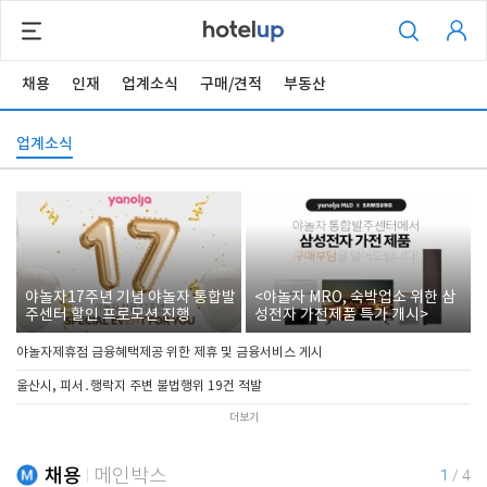
채용
인재
업계소식
구매/견적
부동산
업계소식
야놀자17주년 기념 야놀자 통합발
<야놀자 MRO, 숙박업소 위한 삼
주센터 할인 프로모션 진행
성전자 가전제품 특가 개시>
야놀자제휴점 금융혜택제공 위한 제휴 및 금융서비스 게시
울산시, 피서․행락지 주변 불법행위 19건 적발
더보기
채용
메인박스
1
/
4