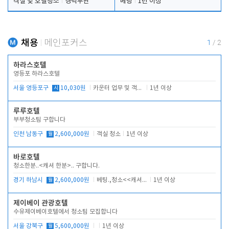
객실 및 호텔청소
경력무관
베팅
1년 이상
채용
메인포커스
1
/
2
하라스호텔
영등포 하라스호텔
서울 영등포구
시
10,030원
카운터 업무 및 객실관리(청소상태 확인, 객실판매)
1년 이상
루루호텔
부부청소팀 구합니다
인천 남동구
월
2,600,000원
객실 청소
1년 이상
바로호텔
청소한분..<캐셔 한분>.. 구합니다.
경기 하남시
월
2,600,000원
베팅.,청소<<캐셔 모셔봅니다.
1년 이상
제이베이 관광호텔
수유제이베이호텔에서 청소팀 모집합니다
서울 강북구
월
5,600,000원
1년 이상