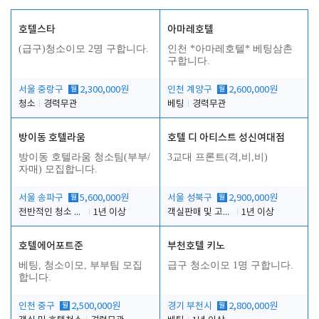
호텔스타
아마레호텔
(급구)청소이모 2명 구합니다.
인천 *아마레호텔* 베팅삼촌
구합니다.
서울 중랑구
월
2,300,000원
인천 계양구
월
2,600,000원
청소
경력무관
베팅
경력무관
방이동 호텔라움
호텔 디 아티스트 성신여대점
방이동 호텔라움 청소팀(부부/
3교대 프론트(격,비,비)
자매) 모집합니다.
서울 송파구
월
5,600,000원
서울 성북구
월
2,900,000원
전반적인 청소 업무(객실청소.객실정리)
1년 이상
객실판매 및 고객응대
1년 이상
호텔에어포트준
부천호텔 키노
베팅, 청소이모, 부부팀 모집
급구 청소이모 1명 구합니다.
합니다.
인천 중구
월
2,500,000원
경기 부천시
월
2,800,000원