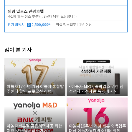
의왕 밀로스 관광호텔
주1회 휴무 청소 부부팀, 3교대 당번 모집합니다.
경기 의왕시
월
2,500,000원
객실 청소업무
1년 이상
많이 본 기사
야놀자17주년 기념 야놀자 통합발
<야놀자 MRO, 숙박업소 위한 삼
주센터 할인 프로모션 진행
성전자 가전제품 특가 개시>
야놀자제휴점 금융혜택제공 위한
야놀자16주년 기념 제휴 숙박업주
제휴 및 금융서비스 게시
대상 야놀자통합발주센터 할인쿠