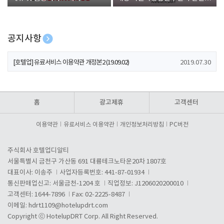
폰 증정
공지사항
[호텔업] 개인정보 처리방침 개정본1 (19.09.02)
2019.07.30
[호텔업] 유료서비스 이용약관 개정본2 (19.09.02)
2019.07.30
[호텔업] 개인정보 처리방침 개정본2 (19.09.02)
2019.07.30
홈
광고제휴
고객센터
이용약관
유료서비스 이용약관
개인정보처리방침
PC버전
주식회사 호텔업디알티
서울특별시 금천구 가산동 691 대륭테크노타운20차 1807호
대표이사: 이송주
사업자등록번호: 441-87-01934
통신판매업신고: 서울금천-1204 호
직업정보: J1206020200010
고객센터: 1644-7896
Fax: 02-2225-8487
이메일:
hdrt1109@hotelupdrt.com
Copyright ⓒ HotelupDRT Corp. All Right Reserved.