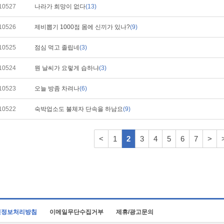
10527
나라가 희망이 없다
(13)
10526
제비뽑기 1000점 몸에 신끼가 있나?
(9)
10525
점심 먹고 졸립네
(3)
10524
뭔 날씨가 요렇게 습하냐
(3)
10523
오늘 방좀 차려나
(6)
10522
숙박업소도 불체자 단속을 하남요
(9)
<
1
2
3
4
5
6
7
>
인정보처리방침
이메일무단수집거부
제휴/광고문의