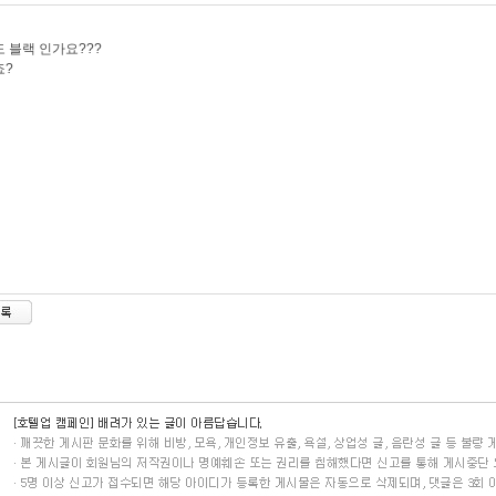
 블랙 인가요???
죠?