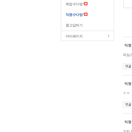
취업수다방
익명수다방
묻고답하기
마이페이지