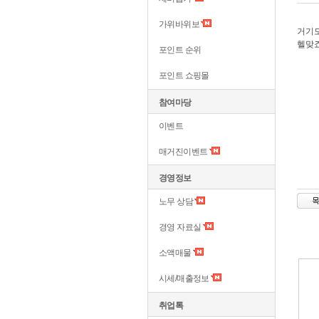
가위바위보
거기도
헬맞
포인트 순위
포인트 쇼핑몰
참여마당
이벤트
매거진이벤트
경영정보
노무 상담
경영 자료실
소액매물
시세/매출정보
취업톡