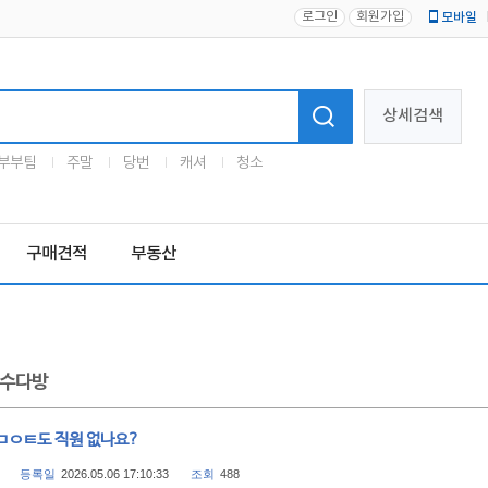
로그인
회원가입
모바일
로고
상세검색
부부팀
주말
당번
캐셔
청소
구매견적
부동산
수다방
ㅁㅇㅌ도 직원 없나요?
등록일
2026.05.06 17:10:33
조회
488