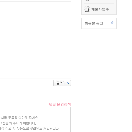
체불사업주
0
최근본 공고