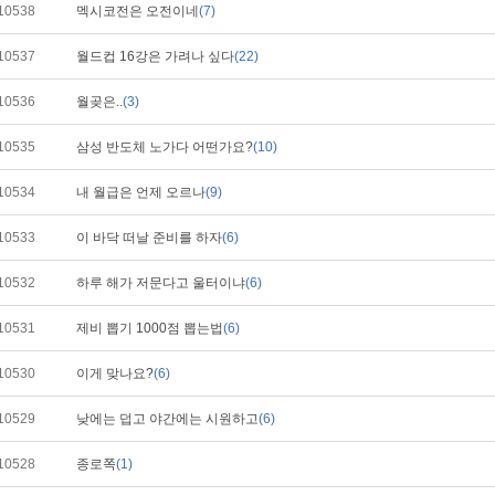
10538
멕시코전은 오전이네
(7)
10537
월드컵 16강은 가려나 싶다
(22)
10536
월곶은..
(3)
10535
삼성 반도체 노가다 어떤가요?
(10)
10534
내 월급은 언제 오르나
(9)
10533
이 바닥 떠날 준비를 하자
(6)
10532
하루 해가 저문다고 울터이냐
(6)
10531
제비 뽑기 1000점 뽑는법
(6)
10530
이게 맞나요?
(6)
10529
낮에는 덥고 야간에는 시원하고
(6)
10528
종로쪽
(1)