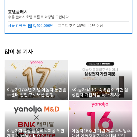
호텔클래시
수유 클래시호텔 프론트 과장님 구합니다.
서울 강북구
월
3,400,000원
프론트 및 객실관리
1년 이상
많이 본 기사
야놀자17주년 기념 야놀자 통합발
<야놀자 MRO, 숙박업소 위한 삼
주센터 할인 프로모션 진행
성전자 가전제품 특가 개시>
야놀자제휴점 금융혜택제공 위한
야놀자16주년 기념 제휴 숙박업주
제휴 및 금융서비스 게시
대상 야놀자통합발주센터 할인쿠