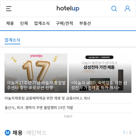
채용
인재
업계소식
구매/견적
부동산
업계소식
야놀자17주년 기념 야놀자 통합발
<야놀자 MRO, 숙박업소 위한 삼
주센터 할인 프로모션 진행
성전자 가전제품 특가 개시>
야놀자제휴점 금융혜택제공 위한 제휴 및 금융서비스 게시
울산시, 피서․행락지 주변 불법행위 19건 적발
더보기
채용
메인박스
1
/
5