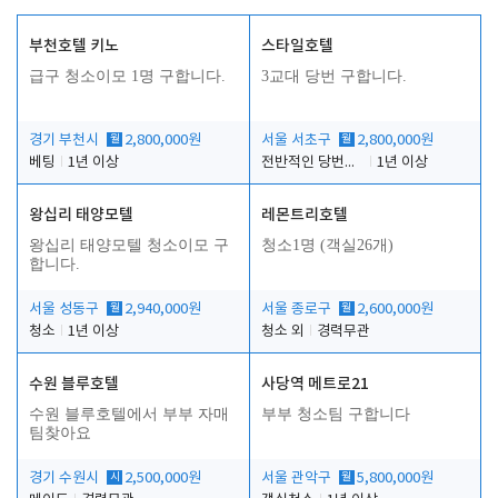
부천호텔 키노
스타일호텔
급구 청소이모 1명 구합니다.
3교대 당번 구합니다.
경기 부천시
월
2,800,000원
서울 서초구
월
2,800,000원
베팅
1년 이상
전반적인 당번업무
1년 이상
왕십리 태양모텔
레몬트리호텔
왕십리 태양모텔 청소이모 구
청소1명 (객실26개)
합니다.
서울 성동구
월
2,940,000원
서울 종로구
월
2,600,000원
청소
1년 이상
청소 외
경력무관
수원 블루호텔
사당역 메트로21
수원 블루호텔에서 부부 자매
부부 청소팀 구합니다
팀찾아요
경기 수원시
시
2,500,000원
서울 관악구
월
5,800,000원