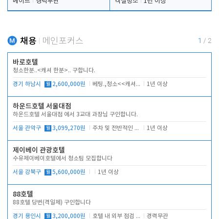
메이드
경력무관
객실청소
1년 이상
채용
메인포커스
1
/
2
바로호텔
청소한분..<캐셔 한분>.. 구합니다.
경기 하남시
월
2,600,000원
베팅.,청소<<캐셔 모셔봅니다.
1년 이상
하운드호텔 서울대점
하운드호텔 서울대점 에서 3교대 과장님 구인합니다.
서울 관악구
월
3,099,270원
주차 및 전반적인 당번업무
1년 이상
제이베이 관광호텔
수유제이베이호텔에서 청소팀 모집합니다
서울 강북구
월
5,600,000원
1년 이상
88호텔
88호텔 당번(격일제) 구인합니다
경기 용인시
월
3,200,000원
호텔 내 외부 점검 및 프런트 운영
경력무관