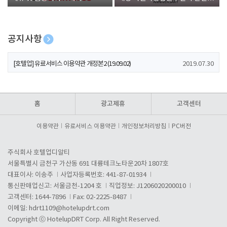
폰 증정
공지사항
[호텔업] 개인정보 처리방침 개정본1 (19.09.02)
2019.07.30
[호텔업] 유료서비스 이용약관 개정본2 (19.09.02)
2019.07.30
[호텔업] 개인정보 처리방침 개정본2 (19.09.02)
2019.07.30
홈
광고제휴
고객센터
이용약관
유료서비스 이용약관
개인정보처리방침
PC버전
주식회사 호텔업디알티
서울특별시 금천구 가산동 691 대륭테크노타운20차 1807호
대표이사: 이송주
사업자등록번호: 441-87-01934
통신판매업신고: 서울금천-1204 호
직업정보: J1206020200010
고객센터: 1644-7896
Fax: 02-2225-8487
이메일:
hdrt1109@hotelupdrt.com
Copyright ⓒ HotelupDRT Corp. All Right Reserved.