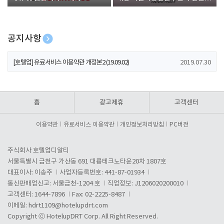
폰 증정
공지사항
[호텔업] 개인정보 처리방침 개정본1 (19.09.02)
2019.07.30
[호텔업] 유료서비스 이용약관 개정본2 (19.09.02)
2019.07.30
[호텔업] 개인정보 처리방침 개정본2 (19.09.02)
2019.07.30
홈
광고제휴
고객센터
이용약관
유료서비스 이용약관
개인정보처리방침
PC버전
주식회사 호텔업디알티
서울특별시 금천구 가산동 691 대륭테크노타운20차 1807호
대표이사: 이송주
사업자등록번호: 441-87-01934
통신판매업신고: 서울금천-1204 호
직업정보: J1206020200010
고객센터: 1644-7896
Fax: 02-2225-8487
이메일:
hdrt1109@hotelupdrt.com
Copyright ⓒ HotelupDRT Corp. All Right Reserved.