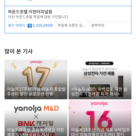
하운드호텔 이천터미널점
이천 하운드호텔 격일제 당번 구인합니다.
경기 이천시
월
3,300,000원
격일제 프론트 당번 업무로 주차 및 객실 점검
경력무관
많이 본 기사
야놀자17주년 기념 야놀자 통합발
<야놀자 MRO, 숙박업소 위한 삼
주센터 할인 프로모션 진행
성전자 가전제품 특가 개시>
야놀자제휴점 금융혜택제공 위한
야놀자16주년 기념 제휴 숙박업주
제휴 및 금융서비스 게시
대상 야놀자통합발주센터 할인쿠