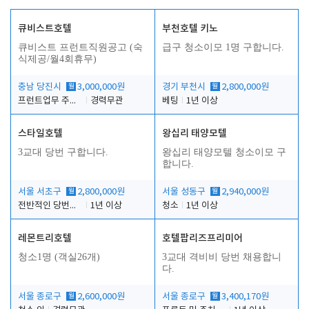
큐비스트호텔
부천호텔 키노
큐비스트 프런트직원공고 (숙
급구 청소이모 1명 구합니다.
식제공/월4회휴무)
충남 당진시
월
3,000,000원
경기 부천시
월
2,800,000원
프런트업무 주간, 야간
경력무관
베팅
1년 이상
스타일호텔
왕십리 태양모텔
3교대 당번 구합니다.
왕십리 태양모텔 청소이모 구
합니다.
서울 서초구
월
2,800,000원
서울 성동구
월
2,940,000원
전반적인 당번업무
1년 이상
청소
1년 이상
레몬트리호텔
호텔팝리즈프리미어
청소1명 (객실26개)
3교대 격비비 당번 채용합니
다.
서울 종로구
월
2,600,000원
서울 종로구
월
3,400,170원