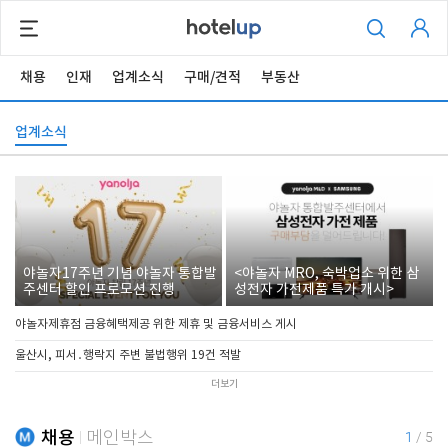
채용
인재
업계소식
구매/견적
부동산
업계소식
야놀자17주년 기념 야놀자 통합발
<야놀자 MRO, 숙박업소 위한 삼
주센터 할인 프로모션 진행
성전자 가전제품 특가 개시>
야놀자제휴점 금융혜택제공 위한 제휴 및 금융서비스 게시
울산시, 피서․행락지 주변 불법행위 19건 적발
더보기
채용
메인박스
1
/
5