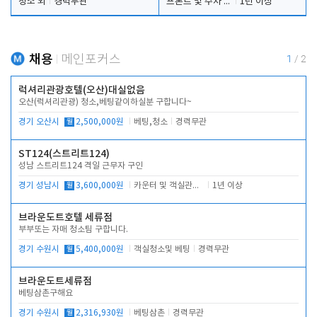
청소 외
경력무관
프론트 및 주차 객실관리
1년 이상
채용
메인포커스
1
/
2
럭셔리관광호텔(오산)대실없음
오산(럭셔리관광) 청소,베팅같이하실분 구합니다~
경기 오산시
월
2,500,000원
베팅,청소
경력무관
ST124(스트리트124)
성남 스트리트124 격일 근무자 구인
경기 성남시
월
3,600,000원
카운터 및 객실관리 전반
1년 이상
브라운도트호텔 세류점
부부또는 자매 청소팀 구합니다.
경기 수원시
월
5,400,000원
객실청소및 베팅
경력무관
브라운도트세류점
베팅삼촌구해요
경기 수원시
월
2,316,930원
베팅삼촌
경력무관