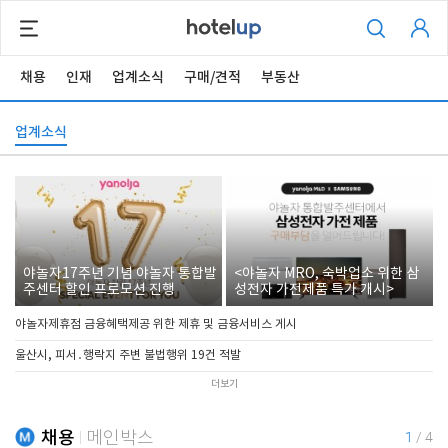
채용
인재
업계소식
구매/견적
부동산
업계소식
야놀자17주년 기념 야놀자 통합발
<야놀자 MRO, 숙박업소 위한 삼
주센터 할인 프로모션 진행
성전자 가전제품 특가 개시>
야놀자제휴점 금융혜택제공 위한 제휴 및 금융서비스 게시
울산시, 피서․행락지 주변 불법행위 19건 적발
더보기
채용
메인박스
1
/
4