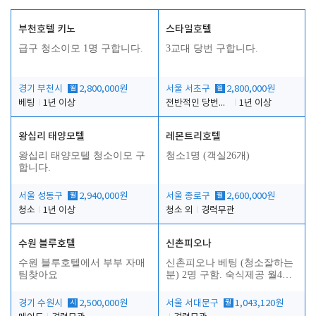
부천호텔 키노
스타일호텔
급구 청소이모 1명 구합니다.
3교대 당번 구합니다.
경기 부천시
월
2,800,000원
서울 서초구
월
2,800,000원
베팅
1년 이상
전반적인 당번업무
1년 이상
왕십리 태양모텔
레몬트리호텔
왕십리 태양모텔 청소이모 구
청소1명 (객실26개)
합니다.
서울 성동구
월
2,940,000원
서울 종로구
월
2,600,000원
청소
1년 이상
청소 외
경력무관
수원 블루호텔
신촌피오나
수원 블루호텔에서 부부 자매
신촌피오나 베팅 (청소잘하는
팀찾아요
분) 2명 구함. 숙식제공 월4회
휴무
경기 수원시
시
2,500,000원
서울 서대문구
월
1,043,120원