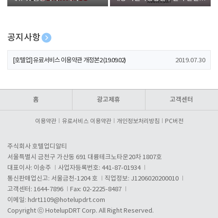
폰 증정
공지사항
[호텔업] 개인정보 처리방침 개정본1 (19.09.02)
2019.07.30
[호텔업] 유료서비스 이용약관 개정본2 (19.09.02)
2019.07.30
[호텔업] 개인정보 처리방침 개정본2 (19.09.02)
2019.07.30
홈
광고제휴
고객센터
이용약관
유료서비스 이용약관
개인정보처리방침
PC버전
주식회사 호텔업디알티
서울특별시 금천구 가산동 691 대륭테크노타운20차 1807호
대표이사: 이송주
사업자등록번호: 441-87-01934
통신판매업신고: 서울금천-1204 호
직업정보: J1206020200010
고객센터: 1644-7896
Fax: 02-2225-8487
이메일:
hdrt1109@hotelupdrt.com
Copyright ⓒ HotelupDRT Corp. All Right Reserved.