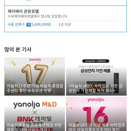
제이베이 관광호텔
수유제이베이호텔에서 청소팀 모집합니다
서울 강북구
월
5,600,000원
1년 이상
많이 본 기사
야놀자17주년 기념 야놀자 통합발
<야놀자 MRO, 숙박업소 위한 삼
주센터 할인 프로모션 진행
성전자 가전제품 특가 개시>
야놀자제휴점 금융혜택제공 위한
야놀자16주년 기념 제휴 숙박업주
제휴 및 금융서비스 게시
대상 야놀자통합발주센터 할인쿠