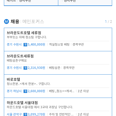
메이드
경력무관
경력무관
채용
메인포커스
1
/
2
브라운도트호텔 세류점
부부또는 자매 청소팀 구합니다.
경기 수원시
월
5,400,000원
객실청소및 베팅
경력무관
브라운도트세류점
베팅삼촌구해요
경기 수원시
월
2,316,930원
베팅삼촌
경력무관
바로호텔
청소한분..<캐셔 한분>.. 구합니다.
경기 하남시
월
2,600,000원
베팅.,청소<<캐셔 모셔봅니다.
1년 이상
하운드호텔 서울대점
하운드호텔 서울대점 에서 3교대 과장님 구인합니다.
서울 관악구
월
3,099,270원
주차 및 전반적인 당번업무
1년 이상