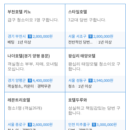
부천호텔 키노
스타일호텔
급구 청소이모 1명 구합니다.
3교대 당번 구합니다.
경기 부천시
월
2,800,000원
서울 서초구
월
2,800,000원
베팅
1년 이상
전반적인 당번업무
1년 이상
나더호텔(경기 양평 용문)
왕십리 태양모텔
객실청소 부부, 자매, 모녀팀
왕십리 태양모텔 청소이모 구
모십니다.
합니다.
경기 양평군
월
4,400,000원
서울 성동구
월
2,940,000원
객실청소, 카운터
경력무관
청소
1년 이상
레몬트리호텔
호텔두루와
청소1명 (객실26개)
성실하고 책임감있는 당번 구
합니다.
서울 종로구
월
2,600,000원
인천 미추홀구
월
3,000,000원