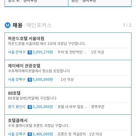
청소 외
경력무관
당번
경력무관
채용
메인포커스
1
/
2
하운드호텔 서울대점
하운드호텔 서울대점 에서 3교대 과장님 구인합니다.
서울 관악구
월
3,099,270원
주차 및 전반적인 당번업무
1년 이상
제이베이 관광호텔
수유제이베이호텔에서 청소팀 모집합니다
서울 강북구
월
5,600,000원
1년 이상
88호텔
88호텔 당번(격일제) 구인합니다
경기 용인시
월
3,200,000원
호텔 내 외부 점검 및 프런트 운영
경력무관
호텔클래시
수유 클래시호텔 프론트 과장님 구합니다.
서울 강북구
월
3,400,000원
프론트 및 객실관리
1년 이상