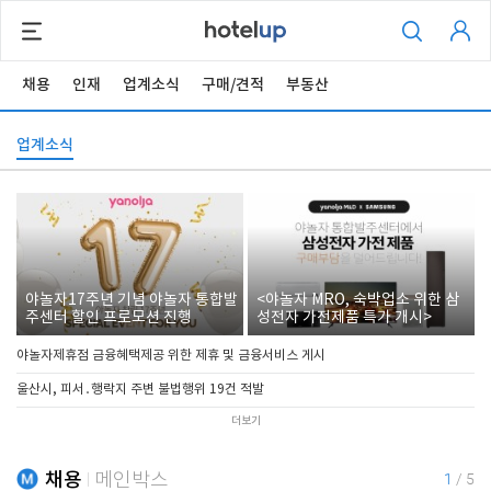
채용
인재
업계소식
구매/견적
부동산
업계소식
야놀자17주년 기념 야놀자 통합발
<야놀자 MRO, 숙박업소 위한 삼
주센터 할인 프로모션 진행
성전자 가전제품 특가 개시>
야놀자제휴점 금융혜택제공 위한 제휴 및 금융서비스 게시
울산시, 피서․행락지 주변 불법행위 19건 적발
더보기
채용
메인박스
1
/
5