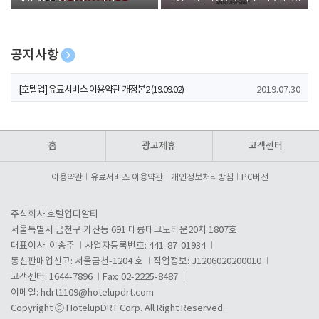
폰 증정
공지사항
[호텔업] 개인정보 처리방침 개정본1 (19.09.02)
2019.07.30
[호텔업] 유료서비스 이용약관 개정본2 (19.09.02)
2019.07.30
[호텔업] 개인정보 처리방침 개정본2 (19.09.02)
2019.07.30
홈
광고제휴
고객센터
이용약관
유료서비스 이용약관
개인정보처리방침
PC버전
주식회사 호텔업디알티
서울특별시 금천구 가산동 691 대륭테크노타운20차 1807호
대표이사: 이송주
사업자등록번호: 441-87-01934
통신판매업신고: 서울금천-1204 호
직업정보: J1206020200010
고객센터: 1644-7896
Fax: 02-2225-8487
이메일:
hdrt1109@hotelupdrt.com
Copyright ⓒ HotelupDRT Corp. All Right Reserved.