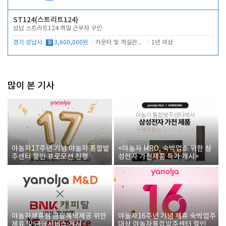
ST124(스트리트124)
성남 스트리트124 격일 근무자 구인
경기 성남시
월
3,600,000원
카운터 및 객실관리 전반
1년 이상
많이 본 기사
야놀자17주년 기념 야놀자 통합발
<야놀자 MRO, 숙박업소 위한 삼
주센터 할인 프로모션 진행
성전자 가전제품 특가 개시>
야놀자제휴점 금융혜택제공 위한
야놀자16주년 기념 제휴 숙박업주
제휴 및 금융서비스 게시
대상 야놀자통합발주센터 할인쿠