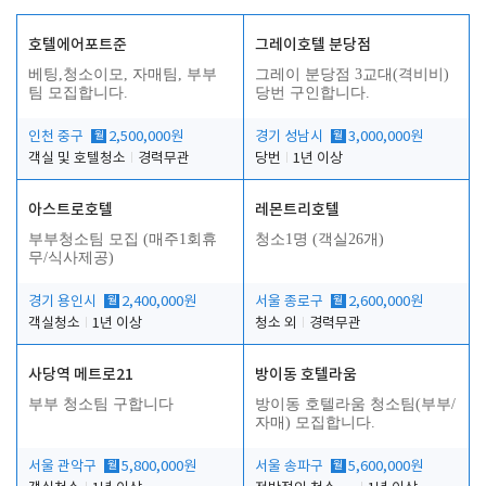
호텔에어포트준
그레이호텔 분당점
베팅,청소이모, 자매팀, 부부
그레이 분당점 3교대(격비비)
팀 모집합니다.
당번 구인합니다.
인천 중구
월
2,500,000원
경기 성남시
월
3,000,000원
객실 및 호텔청소
경력무관
당번
1년 이상
아스트로호텔
레몬트리호텔
부부청소팀 모집 (매주1회휴
청소1명 (객실26개)
무/식사제공)
경기 용인시
월
2,400,000원
서울 종로구
월
2,600,000원
객실청소
1년 이상
청소 외
경력무관
사당역 메트로21
방이동 호텔라움
부부 청소팀 구합니다
방이동 호텔라움 청소팀(부부/
자매) 모집합니다.
서울 관악구
월
5,800,000원
서울 송파구
월
5,600,000원