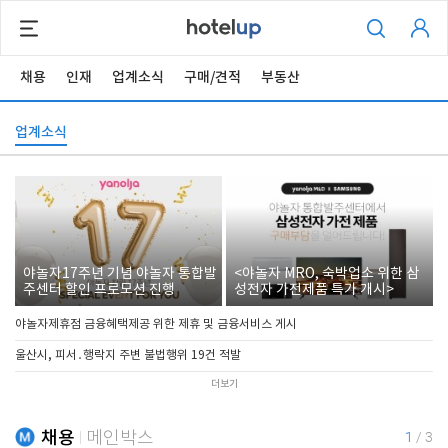
채용
인재
업계소식
구매/견적
부동산
업계소식
야놀자17주년 기념 야놀자 통합발
<야놀자 MRO, 숙박업소 위한 삼
주센터 할인 프로모션 진행
성전자 가전제품 특가 개시>
야놀자제휴점 금융혜택제공 위한 제휴 및 금융서비스 게시
울산시, 피서․행락지 주변 불법행위 19건 적발
더보기
채용
메인박스
1
/
3