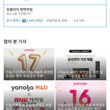
호텔야자 평택역점
청소 1팀 구인합니다
경기 평택시
월
5,000,000원
호텔객실 및 공용시설 청소 관리
1년 이상
많이 본 기사
야놀자17주년 기념 야놀자 통합발
<야놀자 MRO, 숙박업소 위한 삼
주센터 할인 프로모션 진행
성전자 가전제품 특가 개시>
야놀자제휴점 금융혜택제공 위한
야놀자16주년 기념 제휴 숙박업주
제휴 및 금융서비스 게시
대상 야놀자통합발주센터 할인쿠