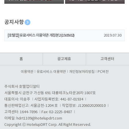
폰 증정
공지사항
[호텔업] 개인정보 처리방침 개정본1 (19.09.02)
2019.07.30
[호텔업] 유료서비스 이용약관 개정본2 (19.09.02)
2019.07.30
[호텔업] 개인정보 처리방침 개정본2 (19.09.02)
2019.07.30
홈
광고제휴
고객센터
이용약관
유료서비스 이용약관
개인정보처리방침
PC버전
주식회사 호텔업디알티
서울특별시 금천구 가산동 691 대륭테크노타운20차 1807호
대표이사: 이송주
사업자등록번호: 441-87-01934
통신판매업신고: 서울금천-1204 호
직업정보: J1206020200010
고객센터: 1644-7896
Fax: 02-2225-8487
이메일:
hdrt1109@hotelupdrt.com
Copyright ⓒ HotelupDRT Corp. All Right Reserved.