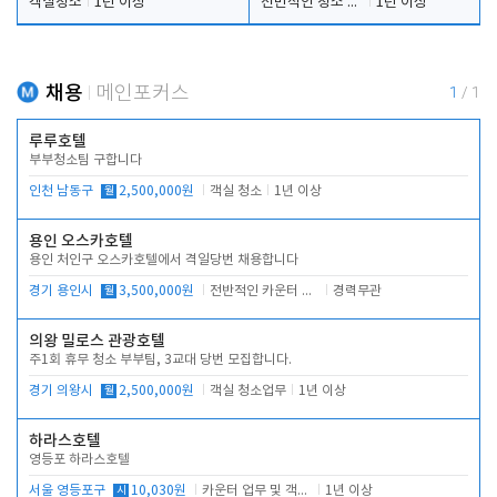
객실청소
1년 이상
전반적인 청소 업무(객실청소.객실정리)
1년 이상
채용
메인포커스
1
/
1
루루호텔
부부청소팀 구합니다
인천 남동구
월
2,500,000원
객실 청소
1년 이상
용인 오스카호텔
용인 처인구 오스카호텔에서 격일당번 채용합니다
경기 용인시
월
3,500,000원
전반적인 카운터 업무
경력무관
의왕 밀로스 관광호텔
주1회 휴무 청소 부부팀, 3교대 당번 모집합니다.
경기 의왕시
월
2,500,000원
객실 청소업무
1년 이상
하라스호텔
영등포 하라스호텔
서울 영등포구
시
10,030원
카운터 업무 및 객실관리(청소상태 확인, 객실판매)
1년 이상