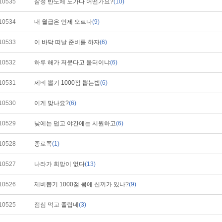
10535
삼성 반도체 노가다 어떤가요?
(10)
10534
내 월급은 언제 오르나
(9)
10533
이 바닥 떠날 준비를 하자
(6)
10532
하루 해가 저문다고 울터이냐
(6)
10531
제비 뽑기 1000점 뽑는법
(6)
10530
이게 맞나요?
(6)
10529
낮에는 덥고 야간에는 시원하고
(6)
10528
종로쪽
(1)
10527
나라가 희망이 없다
(13)
10526
제비뽑기 1000점 몸에 신끼가 있나?
(9)
10525
점심 먹고 졸립네
(3)