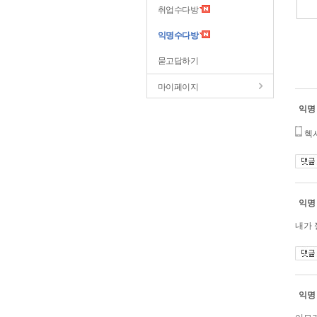
취업수다방
익명수다방
묻고답하기
마이페이지