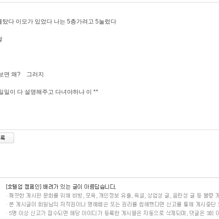
탔다 이모가 있었다 나는 5층가려고 5눌렀다
왈
보면 왜? 그러지
일일이 다 설명해주고 다녀야하냐 이 **