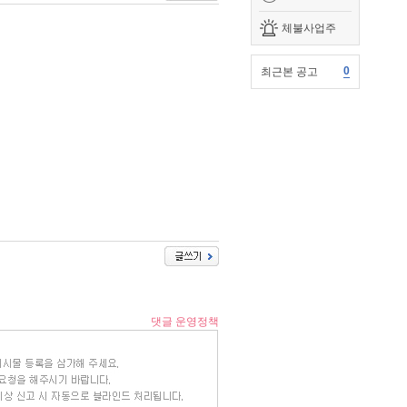
체불사업주
0
최근본 공고