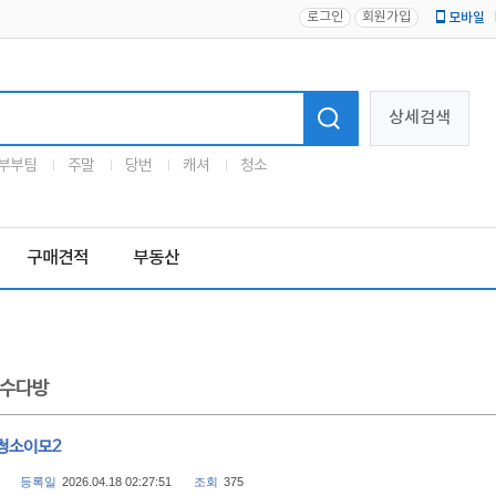
로그인
회원가입
모바일
로고
상세검색
부부팀
주말
당번
캐셔
청소
구매견적
부동산
수다방
청소이모2
등록일
2026.04.18 02:27:51
조회
375