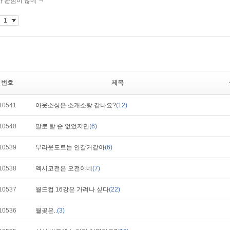
번호
제목
10541
아웃소싱은 소개소랑 같나요?
(12)
10540
말로 할 순 없었지만
(6)
10539
부라운도트는 안갈거같아
(6)
10538
멕시코전은 오전이네
(7)
10537
월드컵 16강은 가려나 싶다
(22)
10536
월곶은..
(3)