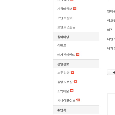
가위바위보
엘베를
포인트 순위
이모
포인트 쇼핑몰
왜?
참여마당
나만 
이벤트
내가 
매거진이벤트
경영정보
노무 상담
경영 자료실
소액매물
시세/매출정보
취업톡