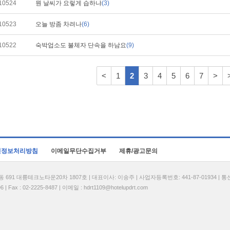
10524
뭔 날씨가 요렇게 습하냐
(3)
10523
오늘 방좀 차려나
(6)
10522
숙박업소도 불체자 단속을 하남요
(9)
<
1
2
3
4
5
6
7
>
인정보처리방침
이메일무단수집거부
제휴/광고문의
1 대륭테크노타운20차 1807호 | 대표이사: 이송주 | 사업자등록번호: 441-87-01934 | 
| Fax : 02-2225-8487 | 이메일 :
hdrt1109@hotelupdrt.com