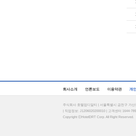
회사소개
언론보도
이용약관
개
주식회사 호텔업디알티 | 서울특별시 금천구 가산동 69
| 직업정보: J1206020200010 | 고객센터 1644-7896 
Copyright ⓒHotelDRT Corp. All Right Reserved.