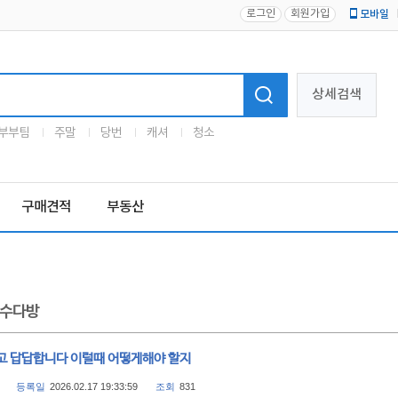
로그인
회원가입
모바일
로고
상세검색
부부팀
주말
당번
캐셔
청소
구매견적
부동산
수다방
고 답답합니다 이럴때 어떻게해야 할지
등록일
2026.02.17 19:33:59
조회
831