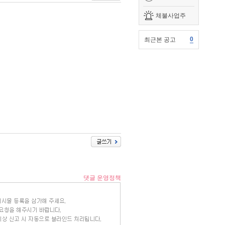
체불사업주
0
최근본 공고