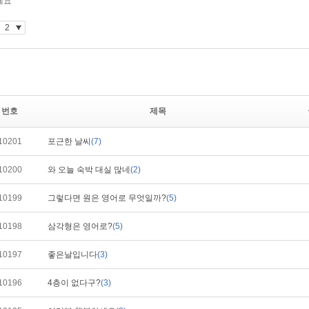
번호
제목
10201
포근한 날씨
(7)
10200
와 오늘 숙박 대실 많네
(2)
10199
그렇다면 원은 영어로 무엇일까?
(5)
10198
삼각형은 영어로?
(5)
10197
좋은날입니다
(3)
10196
4층이 없다구?
(3)