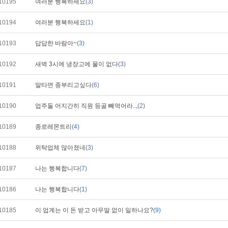
10195
여러분 행복하세요
(3)
10194
여러분 행복하세요
(1)
10193
답답한 바람아~
(3)
10192
새벽 3시에 냉장고에 물이 없다
(3)
10191
말타면 종부리고싶다
(6)
10190
업주들 어지간히 직원 등골 빼먹어라..,
(2)
10189
종로레몬트리
(4)
10188
위탁업체 많아졌네
(3)
10187
나는 행복합니다
(7)
10186
나는 행복합니다
(1)
10185
이 업계는 이 돈 받고 아무말 없이 일하나요?
(9)