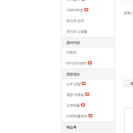
가위바위보
전혀
포인트 순위
포인트 쇼핑몰
참여마당
이벤트
매거진이벤트
경영정보
노무 상담
경영 자료실
소액매물
시세/매출정보
취업톡