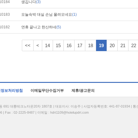
10184
생깁니다
(3)
10183
오늘숙박 대실 손님 몰려오네요
(1)
10182
연휴 끝나고 한산하네
(5)
<<
<
14
15
16
17
18
19
20
21
22
인정보처리방침
이메일무단수집거부
제휴/광고문의
1 대륭테크노타운20차 1807호 | 대표이사: 이송주 | 사업자등록번호: 441-87-01934 | 
| Fax : 02-2225-8487 | 이메일 :
hdrt1109@hotelupdrt.com