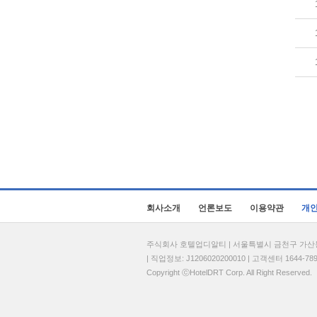
회사소개
언론보도
이용약관
개
주식회사 호텔업디알티 | 서울특별시 금천구 가산동 69
| 직업정보: J1206020200010 | 고객센터 1644-7896 
Copyright ⓒHotelDRT Corp. All Right Reserved.