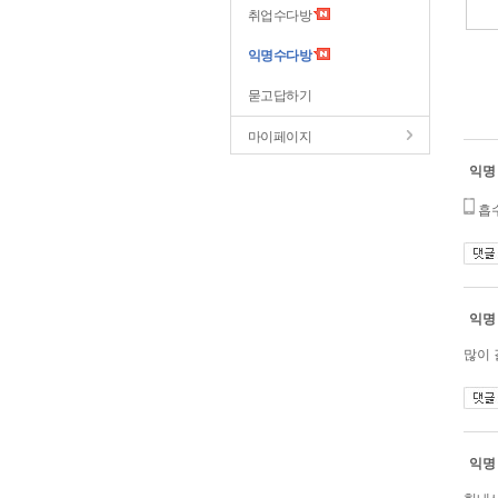
취업수다방
익명수다방
묻고답하기
마이페이지